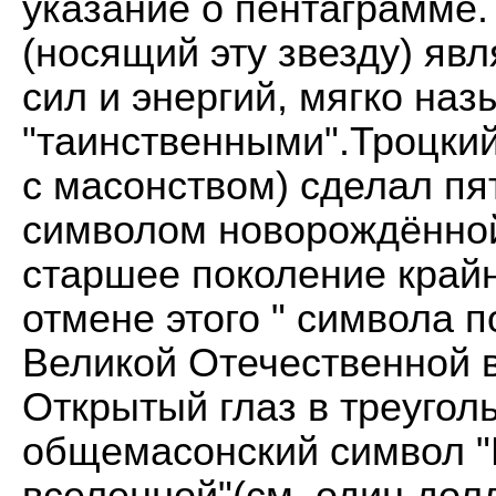
указание о пентаграмме.
(носящий эту звезду) яв
сил и энергий, мягко н
"таинственными".Троцки
с масонством) сделал пя
символом новорождённо
старшее поколение крайн
отмене этого " символа 
Великой Отечественной в
Открытый глаз в треугол
общемасонский символ "
вселенной"(см. один дол