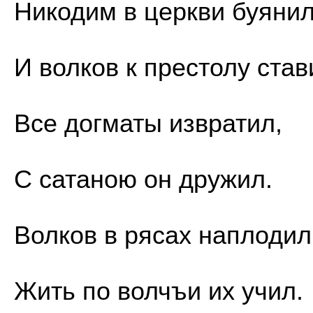
Никодим в церкви буяни
И волков к престолу став
Все догматы извратил,
С сатаною он дружил.
Волков в рясах наплодил
Жить по волчъи их учил.