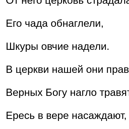
От него церковь страдал
Его чада обнаглели,
Шкуры овчие надели.
В церкви нашей они прав
Верных Богу нагло травят
Ересь в вере насаждают,