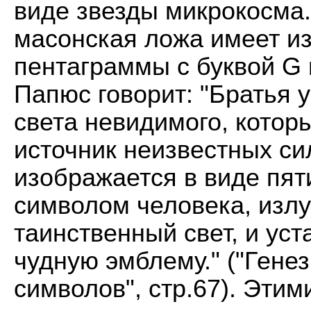
виде звезды микрокосма.
масонская ложа имеет 
пентаграммы с буквой G
Папюс говорит: "Братья 
света невидимого, котор
источник неизвестных сил
изображается в виде пят
символом человека, изл
таинственный свет, и ус
чудную эмблему." ("Гене
символов", стр.67). Эти