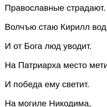
Православные страдают.
Волчъю стаю Кирилл вод
И от Бога люд уводит.
На Патриарха место мет
И победа ему светит.
На могиле Никодима,