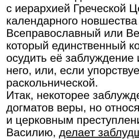
с иерархией Греческой Ц
календарного новшества 
Всеправославный или Ве
который единственный к
осудить еë заблуждение и
него, или, если упорству
раскольнической.
Итак, некоторее заблуж
догматов веры, но отно
и церковным преступлен
Василию,
делает заблуд