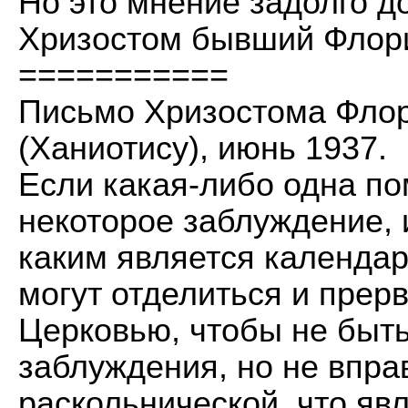
Но это мнение задолго д
Хризостом бывший Флор
===========
Письмо Хризостома Флор
(Ханиотису), июнь 1937.
Если какая-либо одна по
некоторое заблуждение, 
каким является календа
могут отделиться и прер
Церковью, чтобы не быт
заблуждения, но не впра
раскольнической, что яв