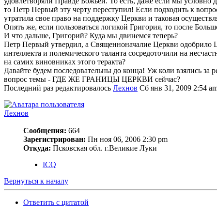
удовлетворяли Правде Божьей. То есть, даже если мы условно 
то Петр Первый эту черту переступил! Если подходить к вопро
утратила свое право на поддержку Церкви и таковая осуществ
Опять же, если пользоваться логикой Григория, то после Бо
И что дальше, Григорий? Куда мы двинемся теперь?
Петр Первый утвердил, а Священноначалие Церкви одобрило Це
интеллекта и полемического таланта сосредоточили на несчастн
на самих виновниках этого теракта?
Давайте будем последовательны до конца! Уж коли взялись за 
вопрос темы - ГДЕ ЖЕ ГРАНИЦЫ ЦЕРКВИ сейчас?
Последний раз редактировалось
Лехнов
Сб янв 31, 2009 2:54 am
Лехнов
Сообщения:
664
Зарегистрирован:
Пн ноя 06, 2006 2:30 pm
Откуда:
Псковская обл. г.Великие Луки
ICQ
Вернуться к началу
Ответить с цитатой