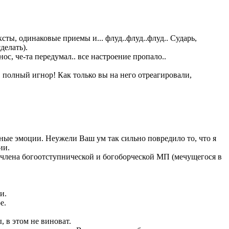
ты, одинаковые приемы и... флуд..флуд..флуд.. Сударь,
делать).
с, че-та передумал.. все настроение пропало..
 полный игнор! Как только вы на него отреагировали,
вные эмоции. Неужели Ваш ум так сильно повредило то, что я
ии.
к члена богоотступнической и богоборческой МП (мечущегося в
и.
е.
, в этом не виноват.