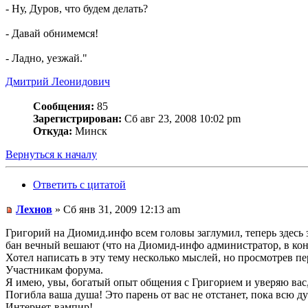
- Ну, Дуров, что будем делать?
- Давай обнимемся!
- Ладно, уезжай."
Дмитрий Леонидович
Сообщения:
85
Зарегистрирован:
Сб авг 23, 2008 10:02 pm
Откуда:
Минск
Вернуться к началу
Ответить с цитатой
Лехнов
» Сб янв 31, 2009 12:13 am
Григорий на Диомид.инфо всем головы заглумил, теперь здесь з
бан вечный вешают (что на Диомид-инфо администратор, в кон
Хотел написать в эту тему несколько мыслей, но просмотрев пе
Участникам форума.
Я имею, увы, богатый опыт общения с Григорием и уверяю вас,
Погибла ваша душа! Это парень от вас не отстанет, пока всю д
Интернет-вампир!