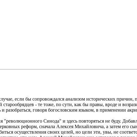
лучае, если бы сопровождался анализом исторических причин, п
старообрядцев - те тоже, по сути, как бы правы, вроде и возрази
ь и разобраться, говоря богословским языком, в применении акр
я "революционного Синода" и здесь повторяться не буду. Добавл
 церковных реформ, сначала Алексея Михайловича, а затем его сы
биться осуществления своих целей, но цели эти, увы, не соотве