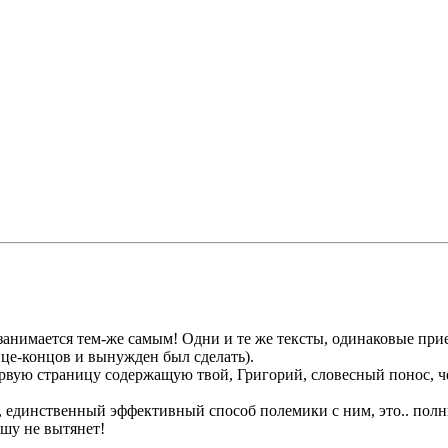
анимается тем-же самым! Одни и те же тексты, одинаковые приемы
це-концов и вынужден был сделать).
рвую страницу содержащую твой, Григорий, словесный понос, че-
 единственный эффективный способ полемики с ним, это.. полны
ушу не вытянет!