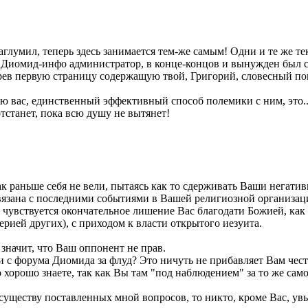
лумил, теперь здесь занимается тем-же самым! Одни и те же текс
а Диомид-инфо администратор, в конце-концов и вынужден был с
рев первую страницу содержащую твой, Григорий, словесный поно
ю вас, единственный эффективный способ полемики с ним, это..
отстанет, пока всю душу не вытянет!
ак раньше себя не вели, пытаясь как то сдерживать Ваши негати
вязана с последними событиями в Вашей религиозной организац
о чувствуется окончательное лишение Вас благодати Божией, ка
рией других), с приходом к власти открытого иезуита.
 значит, что Ваш оппонент не прав.
ли с форума Диомида за флуд? Это ничуть не прибавляет Вам чест
 хорошо знаете, так как Вы там "под наблюдением" за то же само
существу поставленных мной вопросов, то никто, кроме Вас, увы