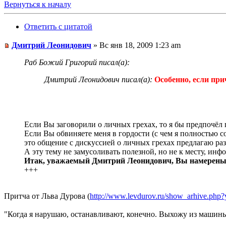
Вернуться к началу
Ответить с цитатой
Дмитрий Леонидович
» Вс янв 18, 2009 1:23 am
Раб Божий Григорий писал(а):
Дмитрий Леонидович писал(а):
Особенно, если при
"Особенно, если причина 
Если Вы заговорили о личных грехах, то я бы предпочёл 
Если Вы обвиняете меня в гордости (с чем я полностью с
это общение с дискуссией о личных грехах предлагаю раз
А эту тему не замусоливать полезной, но не к месту, инф
Итак, уважаемый Дмитрий Леонидович, Вы намерены
+++
Притча от Льва Дурова (
http://www.levdurov.ru/show_arhive.p
"Когда я нарушаю, останавливают, конечно. Выхожу из машины,