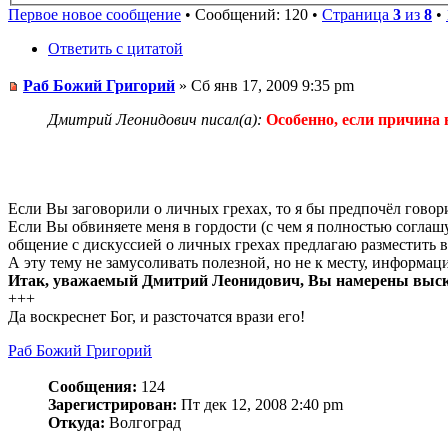
Первое новое сообщение
• Сообщений: 120 •
Страница
3
из
8
•
Ответить с цитатой
Раб Божий Григорий
» Сб янв 17, 2009 9:35 pm
Дмитрий Леонидович писал(а):
Особенно, если причина 
"Особенно, если причина в г
Если Вы заговорили о личных грехах, то я бы предпочёл говори
Если Вы обвиняете меня в гордости (с чем я полностью соглашу
общение с дискуссией о личных грехах предлагаю разместить в
А эту тему не замусоливать полезной, но не к месту, информац
Итак, уважаемый Дмитрий Леонидович, Вы намерены выс
+++
Да воскреснет Бог, и разсточатся врази его!
Раб Божий Григорий
Сообщения:
124
Зарегистрирован:
Пт дек 12, 2008 2:40 pm
Откуда:
Волгоград