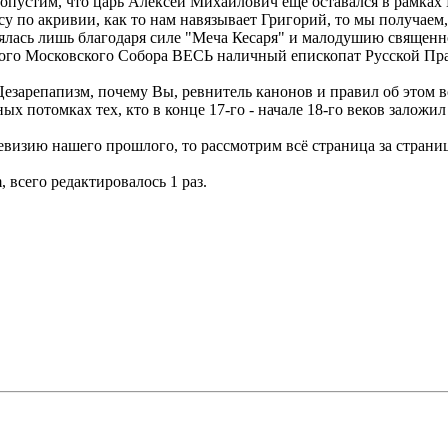
допустим, что царь Алексей Михайлович еще оставался в рамках 
су по акривии, как то нам навязывает Григорий, то мы получае
лялась лишь благодаря силе "Меча Кесаря" и малодушию священн
льшого Московского Собора ВЕСЬ наличный епископат Русской П
зарепапизм, почему Вы, ревнитель канонов и правил об этом в
ых потомках тех, кто в конце 17-го - начале 18-го веков залож
ревизию нашего прошлого, то рассмотрим всё страница за страни
, всего редактировалось 1 раз.