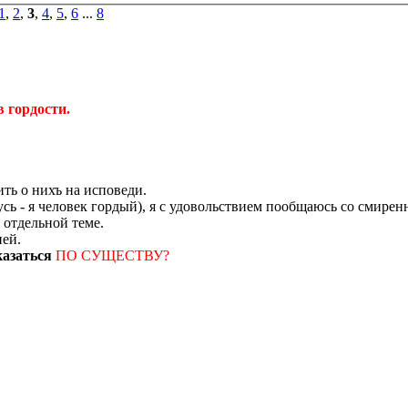
1
,
2
,
3
,
4
,
5
,
6
...
8
в гордости.
ордости."
ть о нихъ на исповеди.
сь - я человек гордый), я с удовольствием пообщаюсь со смирен
 отдельной теме.
ией.
казаться
ПО СУЩЕСТВУ?