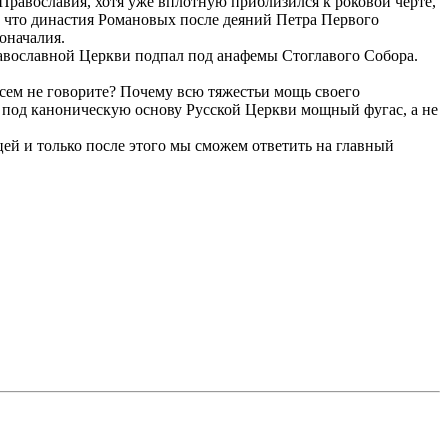
Православия, хотя уже вплотную приблизился к роковой черте,
м, что династия Романовых после деяний Петра Первого
оначалия.
равославной Церкви подпал под анафемы Стоглавого Собора.
сем не говорите? Почему всю тяжестьи мощь своего
ил под каноническую основу Русской Церкви мощный фугас, а не
цей и только после этого мы сможем ответить на главный