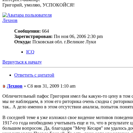
Григорий, умоляю, УСПОКОЙСЯ!
Лехнов
Сообщения:
664
Зарегистрирован:
Пн ноя 06, 2006 2:30 pm
Откуда:
Псковская обл. г.Великие Луки
ICQ
Вернуться к началу
Ответить с цитатой
Лехнов
» Сб янв 31, 2009 1:10 am
Обличительный пафос Григория имел бы какую-то цену в том с
мы не наблюдаем, в этом его риторика очень сходна с риторикой 
так.. А дело именно в этом отсутствии анализа, попыток понят
В соседней теме я уже изложил свое видение мотивов поведени
1917-го года необходимо учитывать еще и то, что в результате
большим вопросом. Да, благодаря "Мечу Кесаря" им удалось до