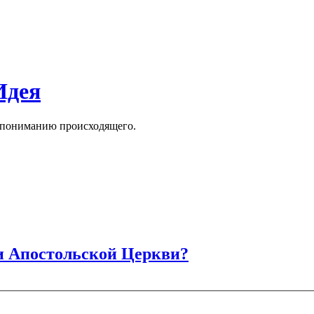
Идея
к пониманию происходящего.
и Апостольской Церкви?