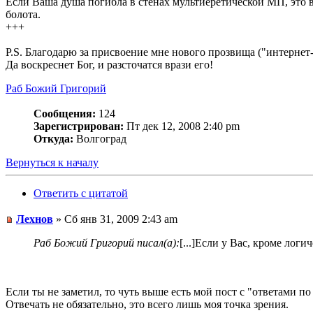
Если Ваша душа погибла в стенах мультиеретической МП, это в
болота.
+++
P.S. Благодарю за присвоение мне нового прозвища ("интернет
Да воскреснет Бог, и разсточатся врази его!
Раб Божий Григорий
Сообщения:
124
Зарегистрирован:
Пт дек 12, 2008 2:40 pm
Откуда:
Волгоград
Вернуться к началу
Ответить с цитатой
Лехнов
» Сб янв 31, 2009 2:43 am
Раб Божий Григорий писал(а):
[...]Если у Вас, кроме лог
Если ты не заметил, то чуть выше есть мой пост с "ответами по 
Отвечать не обязательно, это всего лишь моя точка зрения.