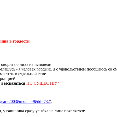
чина в гордости.
в гордости."
говорить о нихъ на исповеди.
оглашусь - я человек гордый), я с удовольствием пообщаюсь со 
местить в отдельной теме.
ормацией.
 высказаться
ПО СУЩЕСТВУ?
hp?year=2003&month=9&id=732
):
 у гаишника сразу улыбка на лице появляется: