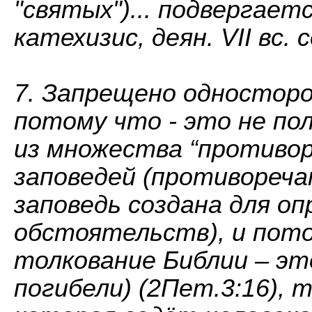
"святых")... подвергает
катехизис, деян. VII вс. с
7. Запрещено одностор
потому что - это не по
из множества “противор
заповедей (противореча
заповедь создана для о
обстоятельств), и пот
толкование Библии – эт
погибели) (2Пет.3:16), 