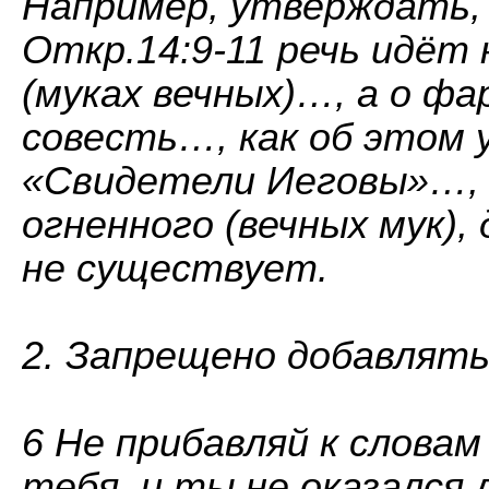
Например, утверждать, ч
Откр.14:9-11 речь идёт 
(муках вечных)…, а о фа
совесть…, как об этом
«Свидетели Иеговы»…, д
огненного (вечных мук)
не существует.
2. Запрещено добавлять
6 Не прибавляй к словам
тебя, и ты не оказался 