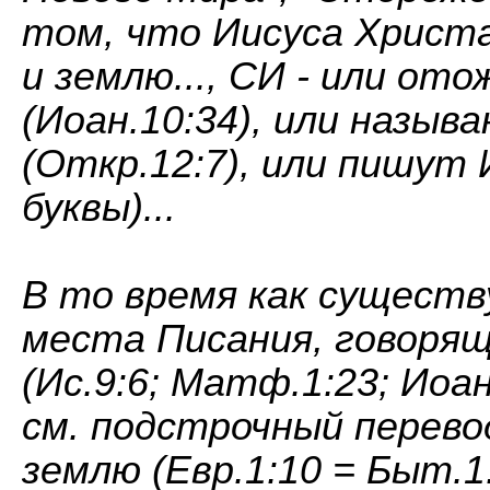
том, что Иисуса Христа
и землю..., СИ - или от
(Иоан.10:34), или назы
(Откр.12:7), или пишут И
буквы)...
В то время как сущест
места Писания, говорящ
(Ис.9:6; Матф.1:23; Иоан.
см. подстрочный перево
землю (Евр.1:10 = Быт.1: