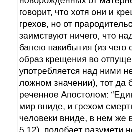
говорит, что хотя они и к
грехов, но от прародитель
заимствуют ничего, что н
банею пакибытия (из чего 
образ крещения во отпуще
употребляется над ними не
ложном значении), тот да 
реченное Апостолом: “Еди
мир вниде, и грехом смерть
человеки вниде, в нем же 
5,12), подобает разумети н