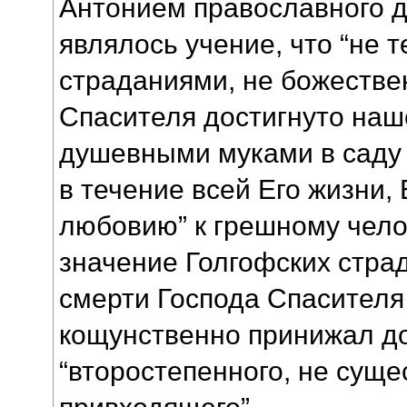
Антонием православного д
являлось учение, что “не 
страданиями, не божеств
Спасителя достигнуто наше
душевными муками в саду
в течение всей Его жизни,
любовию” к грешному чело
значение Голгофских стра
смерти Господа Спасителя
кощунственно принижал д
“второстепенного, не суще
привходящего”.