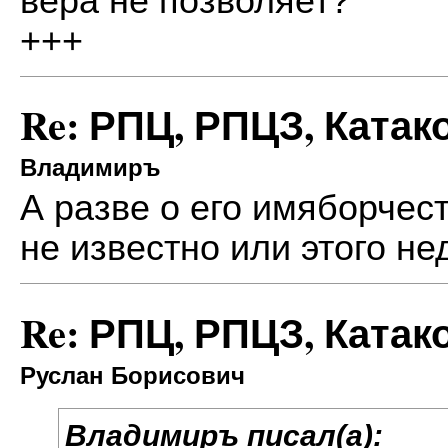
вера не позволяет?
+++
Re: РПЦ, РПЦЗ, Катак
Владимиръ
А разве о его имяборчес
не известно или этого не
Re: РПЦ, РПЦЗ, Катак
Руслан Борисович
Владимиръ писал(а):