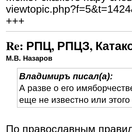
viewtopic.php?f=5&t=1424
+++
Re: РПЦ, РПЦЗ, Катак
М.В. Назаров
Владимиръ писал(а):
А разве о его имяборчеств
еще не известно или этого
По православным правил