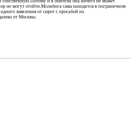
в собственную.Потому и в обители она ничего не может
пор не могут отойти.Молибога сама находится в пограничном
одного заявления от сирот с просьбой их
далеко от Москвы.