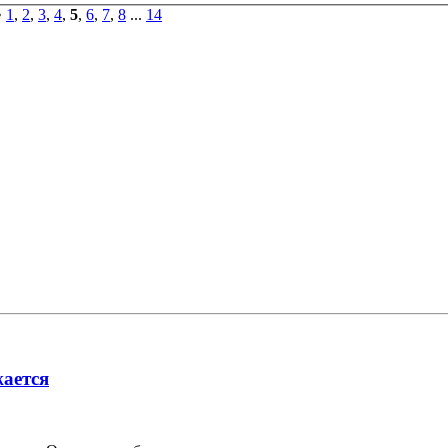
•
1
,
2
,
3
,
4
,
5
,
6
,
7
,
8
...
14
ается