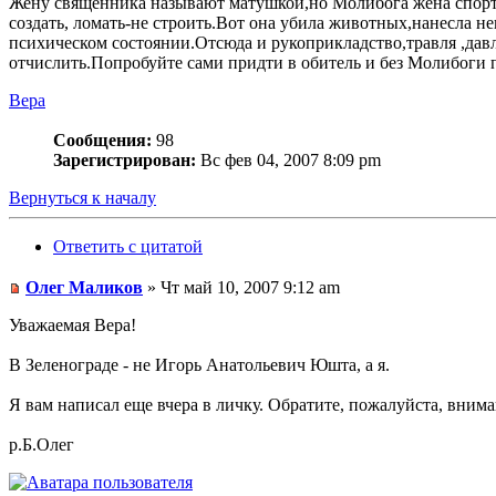
Жену священника называют матушкой,но Молибога жена спортсм
создать, ломать-не строить.Вот она убила животных,нанесла н
психическом состоянии.Отсюда и рукоприкладство,травля ,давл
отчислить.Попробуйте сами придти в обитель и без Молибоги по
Вера
Сообщения:
98
Зарегистрирован:
Вс фев 04, 2007 8:09 pm
Вернуться к началу
Ответить с цитатой
Олег Маликов
» Чт май 10, 2007 9:12 am
Уважаемая Вера!
В Зеленограде - не Игорь Анатольевич Юшта, а я.
Я вам написал еще вчера в личку. Обратите, пожалуйста, внима
р.Б.Олег