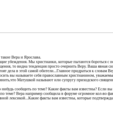
 такие Вера и Ярослава.
щие убеждения. Мы христианки, которые пытаются бороться с н
ения, то видна тенденция просто очернить Веру. Ваша явная си
стоят дела в этой самой обители...Главное придраться к словам В
росить вы называете себя православным христианином, уважаем
омнить,что Матушкой называют или супругу приходского священ
 нибудь сообщить по теме? Какие факты вам известны? Если вы
 по теме? Вера например сообщила в форуме огромное кол-во фак
ивной лексикой...Какие факты вам известны, которые подтвержда