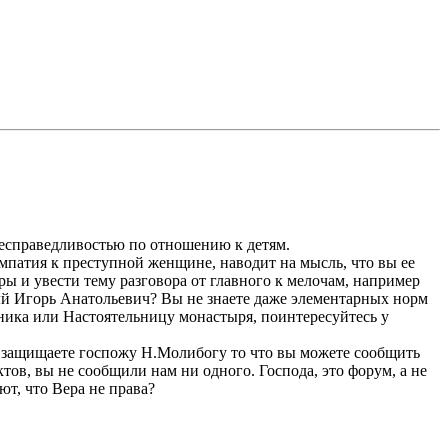
есправедливостью по отношению к детям.
мпатия к преступной женщине, наводит на мысль, что вы ее
еры и увести тему разговора от главного к мелочам, например
ый Игорь Анатольевич? Вы не знаете даже элементарных норм
ника или Настоятельницу монастыря, поинтересуйтесь у
 защищаете госпожу Н.Молибогу то что вы можете сообщить
тов, вы не сообщили нам ни одного. Господа, это форум, а не
ют, что Вера не права?