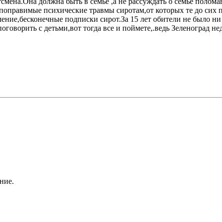
ена.Она должна быть в семье ,а не рассуждать о семье полома
епоправимые психические травмы сиротам,от которых те до сих 
ение,бесконечные подписки сирот.За 15 лет обители не было ни 
говорить с детьми,вот тогда все и поймете,.ведь Зеленоград не
ние.