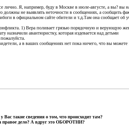
все лично. Я, например, буду в Москве в июле-августе, а вы? вы
 то должны не выявлять неточности в сообщениях, а сообщить фа
боги в официальном сайте обители и т.д.Там она сообщает об уб
конфликта. 1) Вера поливает грязью порядочную и верующую жен
ату назначили авантюристку, которая издевается над детьми
 пожалуйста.
идетели, а в ваших сообщениях нет пока ничего, что вы можете 
у Вас такие сведения о том, что происходит там?
за правое дело? А вдруг это ОБОРОТНИ?