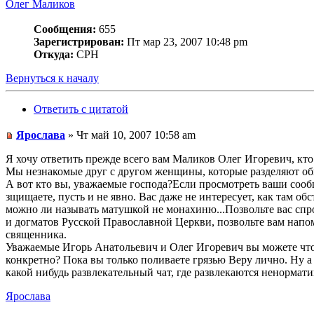
Олег Маликов
Сообщения:
655
Зарегистрирован:
Пт мар 23, 2007 10:48 pm
Откуда:
СРН
Вернуться к началу
Ответить с цитатой
Ярослава
» Чт май 10, 2007 10:58 am
Я хочу ответить прежде всего вам Маликов Олег Игоревич, кто
Мы незнакомые друг с другом женщины, которые разделяют об
А вот кто вы, уважаемые господа?Если просмотреть ваши сообщ
зщищаете, пусть и не явно. Вас даже не интересует, как там об
можно ли называть матушкой не монахиню...Позвольте вас сп
и догматов Русской Православной Церкви, позвольте вам нап
священника.
Уважаемые Игорь Анатольевич и Олег Игоревич вы можете что
конкретно? Пока вы только поливаете грязью Веру лично. Ну а
какой нибудь развлекательный чат, где развлекаются ненормат
Ярослава