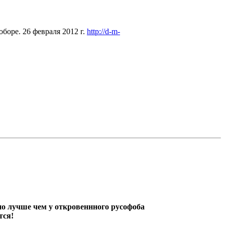
оре. 26 февраля 2012 г.
http://d-m-
оно лучше чем у откровеннного русофоба
тся!