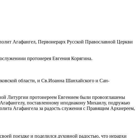
полит Агафангел, Первоиерарх Русской Православной Церкви
сослужениии протоиерея Евгения Корягина.
ковской области, и Св.Иоанна Шанхайского и Сан-
нной Литургии протоиереем Евгением были провозглашены
 Агафангелу, поставленному иподиакону Михаилу, подружью
полита Агафангела за радость служения с Правящим Архиереем,
 своей поездке и поделился духовной радостью, что иерархи