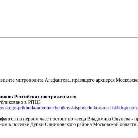
визите митрополита Агафангела, правящего архиерея Московской
ников Российских пострижен чтец
публиковано в РПЦЗ
moskovskogo-prikhoda-novomuchenikov-i-ispovednikov-rossiiskikh-postriz
фангел на первом часе постриг во чтеца Владимира Окунева - 
ном в поселке Дубки Одинцовского района Московской области.