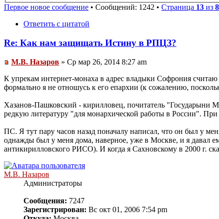
Первое новое сообщение
• Сообщений: 1242 •
Страница
13
из
8
Ответить с цитатой
Re: Как нам защищать Истину в РПЦЗ?
М.В. Назаров
» Ср мар 26, 2014 8:27 am
К упрекам интернет-монаха в адрес владыки Софрония считаю 
формально я не отношусь к его епархии (к сожалению, поскольк
Хазанов-Пашковский - кирилловец, почитатель "Государыни Ма
редкую литературу "для монархической работы в России". При 
ПС. Я тут пару часов назад поначалу написал, что он был у ме
однажды был у меня дома, наверное, уже в Москве, и я давал е
антикирилловского РИСО). И когда я Сахновскому в 2000 г. ска
М.В. Назаров
Администраторы
Сообщения:
7247
Зарегистрирован:
Вс окт 01, 2006 7:54 pm
Откуда:
Москва