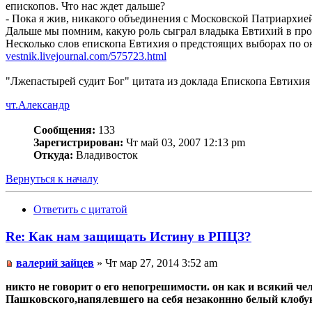
епископов. Что нас ждет дальше?
- Пока я жив, никакого объединения с Московской Патриархией
Дальше мы помним, какую роль сыграл владыка Евтихий в про
Несколько слов епископа Евтихия о предстоящих выборах по о
vestnik.livejournal.com/575723.html
"Лжепастырей судит Бог" цитата из доклада Епископа Евтихи
чт.Александр
Сообщения:
133
Зарегистрирован:
Чт май 03, 2007 12:13 pm
Откуда:
Владивосток
Вернуться к началу
Ответить с цитатой
Re: Как нам защищать Истину в РПЦЗ?
валерий зайцев
» Чт мар 27, 2014 3:52 am
никто не говорит о его непогрешимости. он как и всякий ч
Пашковского,напялевшего на себя незаконнно белый клобук