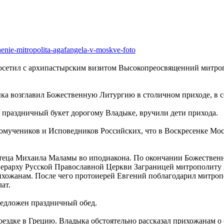
zhenie-mitropolita-agafangela-v-moskve-foto
осетил с архипастырским визитом Высокопреосвященний митро
ыка возглавил Божественную Литургию в столичном приходе, в 
 а праздничный букет дорогому Владыке, вручили дети прихода.
омучеников и Исповедников Российских, что в Воскресенке Мос
чтеца Михаила Маламы во иподиакона. По окончании Божестве
ерарху Русской Православной Церкви Заграницей митрополиту
рихожанам. После чего протоиерей Евгений поблагодарил митро
ат.
едложен праздничный обед.
поездке в Грецию. Владыка обстоятельно рассказал прихожанам о