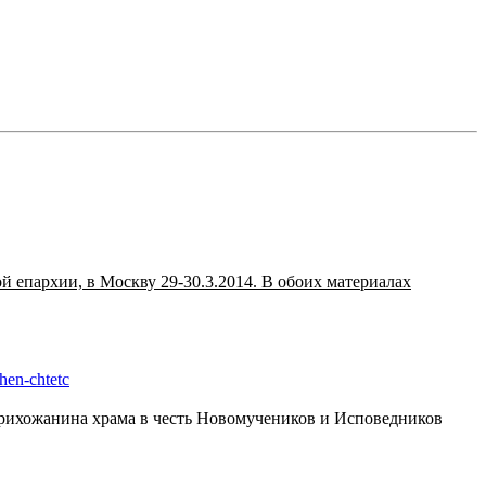
 епархии, в Москву 29-30.3.2014. В обоих материалах
hen-chtetc
прихожанина храма в честь Новомучеников и Исповедников