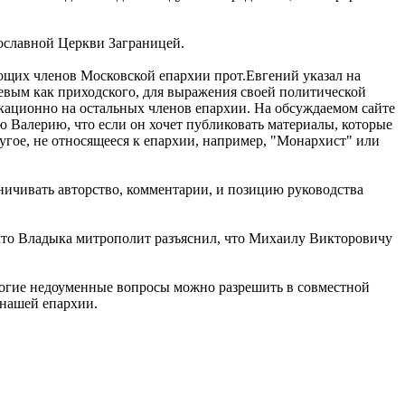
ославной Церкви Заграницей.
ующих членов Московской епархии прот.Евгений указал на
вым как приходского, для выражения своей политической
окационно на остальных членов епархии. На обсуждаемом сайте
 Валерию, что если он хочет публиковать материалы, которые
гое, не относящееся к епархии, например, "Монархист" или
ничивать авторство, комментарии, и позицию руководства
что Владыка митрополит разъяснил, что Михаилу Викторовичу
ногие недоуменные вопросы можно разрешить в совместной
 нашей епархии.