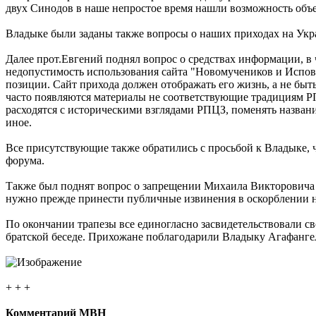
двух Синодов в наше непростое время нашли возможность объ
Владыке были заданы также вопросы о наших приходах на Укр
Далее прот.Евгений поднял вопрос о средствах информации, в
недопустимость использования сайта "Новомучеников и Испов
позиции. Сайт прихода должен отображать его жизнь, а не бы
часто появляются материалы не соответствующие традициям Р
расходятся с историческими взглядами РПЦЗ, поменять назван
иное.
Все присутствующие также обратились с просьбой к Владыке, 
форума.
Также был поднят вопрос о запрещении Михаила Викторовича 
нужно прежде принести публичные извинения в оскорблении 
По окончании трапезы все единогласно засвидетельствовали 
братской беседе. Прихожане поблагодарили Владыку Агафангел
+ + +
Комментарий МВН