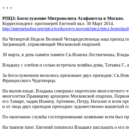
+ + +
РПЦЗ: Богослужение Митрополита Агафангела в Москве.
Корреспондент: протоиерей Евгений вкл. 30 Март 2014.
http://internetsobor.org/rptcz/tcerkovnye-novosti/rptcz/rptcz-bogoslu
На Четвертой Неделе Великой Четыредесятницы наш приход п
Заграницей, управляющий Московской епархией.
30 марта, в день памяти памяти Св.Иоанна Лествичника, Влад
Владыку с хлебом и солью встречала хозяйка дома, Татьяна Г.,
За богослужением молились прихожане двух приходов: Св.Нов
Францисского Чудотворца.
На малом входе, Владыка совершил хиротесию многолетнего 
многолетия Правящему архиерею Московской епархии, Первои
его Тамаре, чадам Иоанну, Артемию, Петру, Наталие и всем п
и от лица двух приходов преподнес художественно вышитый пл
По окончании службы гостеприимными хозяевами всем был пр
На трапезе прот. Евгений попросил Владыку рассказать о его 