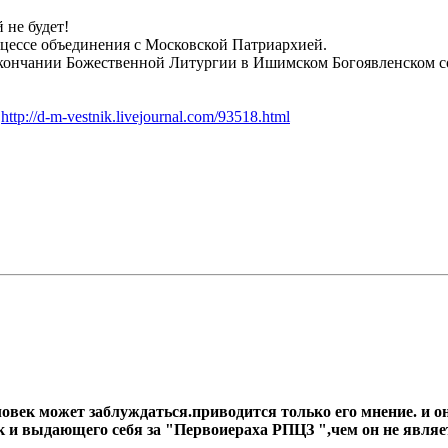
 не будет!
цессе объединения с Московской Патриархией.
кончании Божественной Литургии в Ишимском Богоявленском соб
я
http://d-m-vestnik.livejournal.com/93518.html
еловек может заблуждаться.приводится только его мнение. и 
 и выдающего себя за "Первоиераха РПЦЗ ",чем он не являе