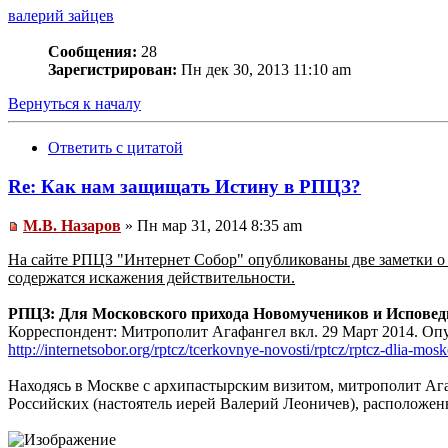
валерий зайцев
Сообщения:
28
Зарегистрирован:
Пн дек 30, 2013 11:10 am
Вернуться к началу
Ответить с цитатой
Re: Как нам защищать Истину в РПЦЗ?
М.В. Назаров
» Пн мар 31, 2014 8:35 am
На сайте РПЦЗ "Интернет Собор" опубликованы две заметки о 
содержатся искажения действительности.
РПЦЗ: Для Московского прихода Новомучеников и Исповед
Корреспондент: Митрополит Агафангел вкл. 29 Март 2014. О
http://internetsobor.org/rptcz/tcerkovnye-novosti/rptcz/rptcz-dlia-
Находясь в Москве с архипастырским визитом, митрополит Ага
Российских (настоятель иерей Валерий Леоничев), расположен