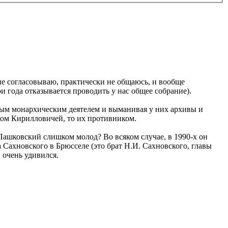
не согласовываю, практически не общаюсь, и вообще
и года отказывается проводить у нас общее собрание).
ным монархическим деятелем и выманивая у них архивы и
иком Кирилловичей, то их противником.
о Пашковский слишком молод? Во всяком случае, в 1990-х он
 Сахновского в Брюсселе (это брат Н.И. Сахновского, главы
 очень удивился.