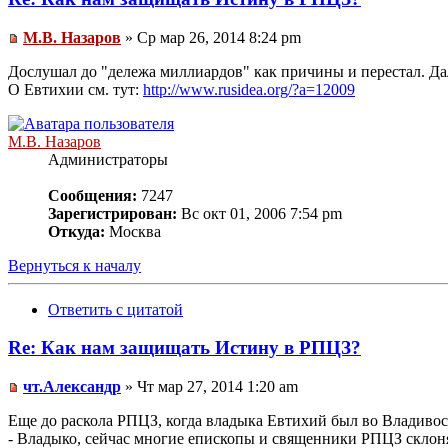
М.В. Назаров
» Ср мар 26, 2014 8:24 pm
Дослушал до "дележа миллиардов" как причины и перестал. Да
О Евтихии см. тут:
http://www.rusidea.org/?a=12009
М.В. Назаров
Администраторы
Сообщения:
7247
Зарегистрирован:
Вс окт 01, 2006 7:54 pm
Откуда:
Москва
Вернуться к началу
Ответить с цитатой
Re: Как нам защищать Истину в РПЦЗ?
чт.Александр
» Чт мар 27, 2014 1:20 am
Еще до раскола РПЦЗ, когда владыка Евтихий был во Владивост
- Владыко, сейчас многие епископы и священники РПЦЗ склон