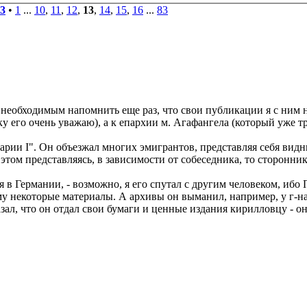
3
•
1
...
10
,
11
,
12
,
13
,
14
,
15
,
16
...
83
необходимым напомнить еще раз, что свои публикации я с ним 
у его очень уважаю), а к епархии м. Агафангела (который уже тр
рии I". Он объезжал многих эмигрантов, представляя себя вид
этом представляясь, в зависимости от собеседника, то сторонн
ня в Германии, - возможно, я его спутал с другим человеком, иб
му некоторые материалы. А архивы он выманил, например, у г-на
зал, что он отдал свои бумаги и ценные издания кирилловцу - он