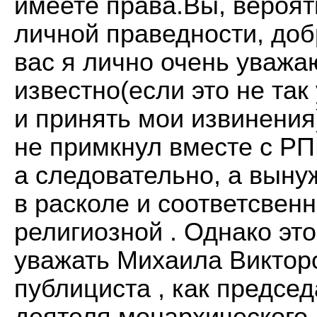
имеете права.Вы, вероят
личной праведности, доб
вас я лично очень уважа
известно(если это не та
и принять мои извинени
не примкнул вместе с РП
а следовательно, а выну
в расколе и соответсвенн
религиозной . Однако эт
уважать Михаила Викторо
публициста , как предсе
деятеля монархического 