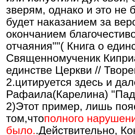
зверям, однако и это не 
будет наказанием за вер
окончанием благочестиво
отчаяния""( Книга о един
Священномученик Киприа
единстве Церкви // Творен
2.цитируется здесь и да
Рафаила(Карелина) "Пад
2)Этот пример, лишь поя
том,что
полного нарушени
было.
.Действительно, Ко