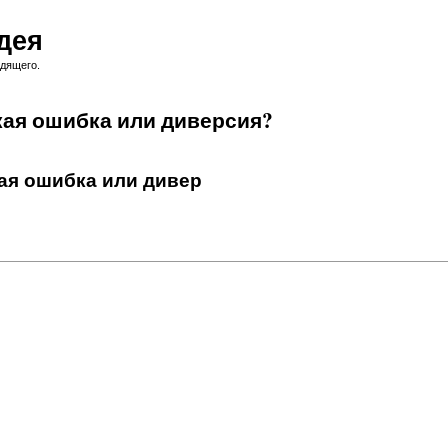
дея
одящего.
кая ошибка или диверсия?
кая ошибка или дивер