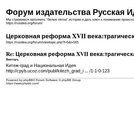
Форум издательства Русская И
Мы стремимся заполнить "белые пятна" истории и дать ключ к пониманию происх
https://rusidea.org/forum/
Церковная реформа XVII века:трагичес
https://rusidea.org/forum/viewtopic.php?f=5&t=565
Re: Церковная реформа XVII века:трагичес
Викторъ
Китеж-град и Национальная Идея
http://cpyb.ucoz.com/publ/kitezh_grad_i ... /1-1-0-123
Powered by phpBB® Forum Software © phpBB Group
https://www.phpbb.com/