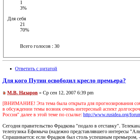
1
3%
Для себя
21
70%
Всего голосов : 30
Ответить с цитатой
Для кого Путин освободил кресло премьера?
М.В. Назаров
» Ср сен 12, 2007 6:39 pm
[ВНИМАНИЕ! Эта тема была открыта для прогнозирования собы
в обсуждении темы возник очень интересный аспект долгосроч
Россия" далее в этой теме по ссылке:
http://www.rusidea.org/for
Сегодня правительство Фрадкова "подало в отставку". Телекан
телепузика Ефимыча (надежно представлявшего интересы "Альф
Спрашивается: если Фрадков был столь успешным премьером, - 