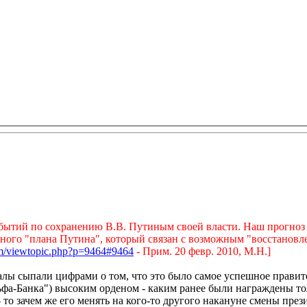
тий по сохранению В.В. Путиным своей власти. Наш прогноз оп
ного "плана Путина", который связан с возможным "восстановл
um/viewtopic.php?p=9464#9464
- Прим. 20 февр. 2010, М.Н.]
алы сыпали цифрами о том, что это было самое успешное правит
а-Банка") высоким орденом - каким ранее были награждены тол
то зачем же его менять на кого-то другого накануне смены през