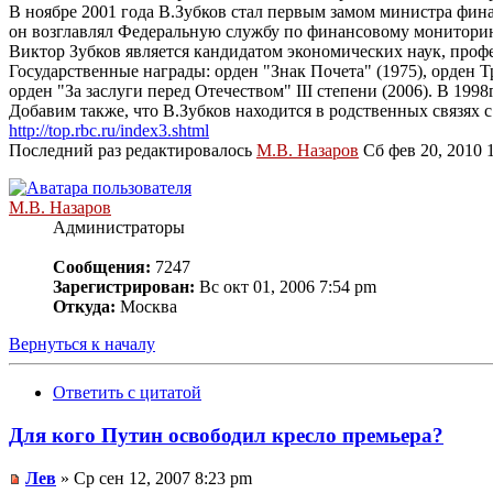
В ноябре 2001 года В.Зубков стал первым замом министра фина
он возглавлял Федеральную службу по финансовому монитори
Виктор Зубков является кандидатом экономических наук, проф
Государственные награды: орден "Знак Почета" (1975), орден Тр
орден "За заслуги перед Отечеством" III степени (2006). В 19
Добавим также, что В.Зубков находится в родственных связях
http://top.rbc.ru/index3.shtml
Последний раз редактировалось
М.В. Назаров
Сб фев 20, 2010 1
М.В. Назаров
Администраторы
Сообщения:
7247
Зарегистрирован:
Вс окт 01, 2006 7:54 pm
Откуда:
Москва
Вернуться к началу
Ответить с цитатой
Для кого Путин освободил кресло премьера?
Лев
» Ср сен 12, 2007 8:23 pm