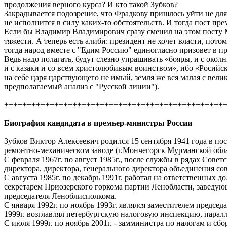
продолжения верного курса? И кто такой Зубков?
Закрадывается подозрение, что Фрадкову пришлось уйти не дл
не исполнится в силу каких-то обстоятельств. И тогда пост пр
Если бы Владимир Владимирович сразу сменил на этом посту Ми
тяжести. А теперь есть алиби: президент не хочет власти, пото
тогда народ вместе с "Едим Россию" единогласно призовет в пр
Ведь надо полагать, будут слезно упрашивать «бояры, и с околн
и с казаки и со всем христолюбивым воинством», ибо «Росийско
на себе царя царствующего не имый, земля же вся малая с ве
предполагаемый анализ с "Русской линии").
++++++++++++++++++++++++++++++++++++++++++++++++
Биография кандидата в премьер-министры России
Зубков Виктор Алексеевич родился 15 сентября 1941 года в пос
ремонтно-механическом заводе (г.Мончегорск Мурманской облас
С февраля 1967г. по август 1985г., после службы в рядах Сов
директора, директора, генерального директора объединения с
С августа 1985г. по декабрь 1991г. работал на ответственных
секретарем Приозерского горкома партии Ленобласти, заведу
председателя Леноблисполкома.
С января 1992г. по ноябрь 1993г. являлся заместителем предсе
1999г. возглавлял петербургскую налоговую инспекцию, парал
С июля 1999г. по ноябрь 2001г. - замминистра по налогам и сб