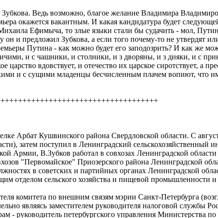
я Зубкова. Ведь возможно, благое желание Владимира Владимиро
емьера окажется вакантным. И какая кандидатура будет следующе
хаила Ефимыча, то злые языки стали бы судачить - мол, Путин х
му он и предложил Зубкова, а если того почему-то не утвердят или
емьеры Путина - как можно будет его заподозрить? И как же мож
ичими, и с чашники, и столники, и з дворяны, и з дияки, и с пр
е царство вдовствует, и отечество их царское сиротствует, а п
ликими и с сущими младенцы бесчисленным плачем вопиют, что 
+++++++++++++++++++++++++++++++++++++
елке Арбат Кушвинского района Свердловской области. С августа
ти), затем поступил в Ленинградский сельскохозяйственный инс
етской Армии, В.Зубков работал в совхозах Ленинградской област
овхозов "Первомайское" Приозерского района Ленинградской обл
 должностях в советских и партийных органах Ленинградской обл
ющим отделом сельского хозяйства и пищевой промышленности и
дателя комитета по внешним связям мэрии Санкт-Петербурга (воз
лельно являясь заместителем руководителя налоговой службы Ро
орам - руководитель петербургского управления Министерства по