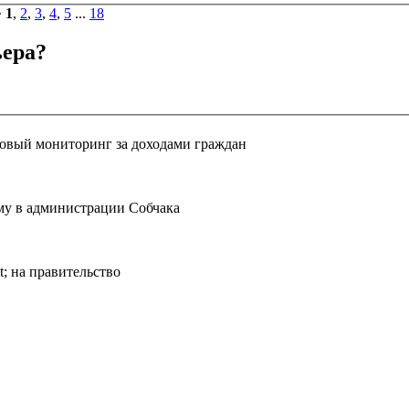
•
1
,
2
,
3
,
4
,
5
...
18
ьера?
совый мониторинг за доходами граждан
му в администрации Собчака
; на правительство