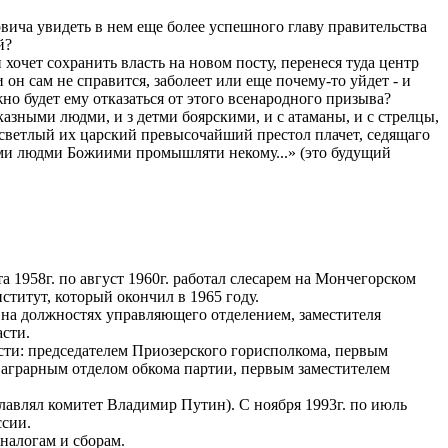
вича увидеть в нем еще более успешного главу правительства
й?
очет сохранить власть на новом посту, перенеся туда центр
 он сам не справится, заболеет или еще почему-то уйдет - и
но будет ему отказаться от этого всенародного призыва?
иказными людми, и з детми боярскими, и с атаманы, и с стрелцы,
ресветлый их царский превысочайший престол плачет, седящаго
ими людми Божиими промышляти некому...» (это будущий
 1958г. по август 1960г. работал слесарем на Мончегорском
титут, который окончил в 1965 году.
и на должностях управляющего отделением, заместителя
асти.
асти: председателем Приозерского горисполкома, первым
 аграрным отделом обкома партии, первым заместителем
главлял комитет Владимир Путин). С ноября 1993г. по июль
ссии.
 налогам и сборам.