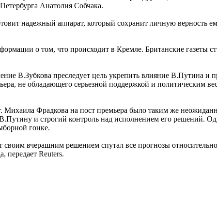
Петербурга Анатолия Собчака.
вит надежный аппарат, который сохранит личную верность ему в
ормации о том, что происходит в Кремле. Британские газеты ст
чение В.Зубкова преследует цель укрепить влияние В.Путина и п
мьера, не обладающего серьезной поддержкой и политическим ве
04г. Михаила Фрадкова на пост премьера было таким же неожида
к В.Путину и строгий контроль над исполнением его решений. О
ыборной гонке.
своим вчерашним решением спутал все прогнозы относительно с
, передает Reuters.