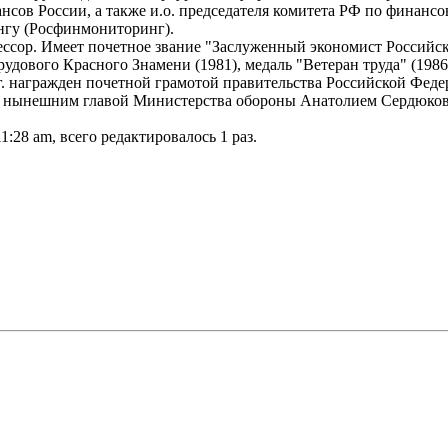
нсов России, а также и.о. председателя комитета РФ по финанс
нгу (Росфинмониторинг).
ессор. Имеет почетное звание "Заслуженный экономист Российс
удового Красного Знамени (1981), медаль "Ветеран труда" (1986)
98г. награжден почетной грамотой правительства Российской Феде
 с нынешним главой Министерства обороны Анатолием Сердюковы
1:28 am, всего редактировалось 1 раз.