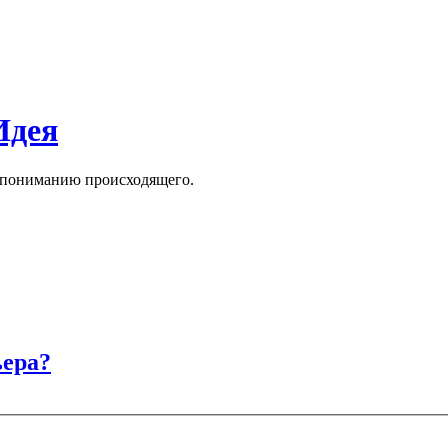
Идея
к пониманию происходящего.
ьера?