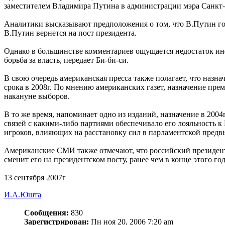
заместителем Владимира Путина в администрации мэра Санкт-
Аналитики высказывают предположения о том, что В.Путин гото
В.Путин вернется на пост президента.
Однако в большинстве комментариев ощущается недостаток инф
борьба за власть, передает Би-би-си.
В свою очередь американская пресса также полагает, что назна
срока в 2008г. По мнению американских газет, назначение пре
накануне выборов.
В то же время, напоминает одно из изданий, назначение в 20
связей с какими-либо партиями обеспечивало его лояльность 
игроков, влияющих на расстановку сил в парламентской предв
Американские СМИ также отмечают, что российский президент 
сменит его на президентском посту, ранее чем в конце этого года
13 сентября 2007г
И.А.Юшта
Сообщения:
830
Зарегистрирован:
Пн ноя 20, 2006 7:20 am