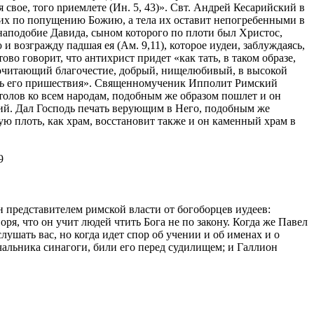
свое, того npиемлете (Ин. 5, 43)». Свт. Андрей Кесарийский в
т их по попущению Божию, а тела их оставит непогребенными в
 наподобие Давида, сыном которого по плоти был Христос,
возгражду падшая ея (Ам. 9,11), которое иудеи, заблуждаясь,
о говорит, что антихрист придет «как тать, в таком образе,
дпочитающий благочестие, добрый, нищелюбивый, в высокой
ать его пришествия». Священномученик Ипполит Римский
столов ко всем народам, подобным же образом пошлет и он
кий. Дал Господь печать верующим в Него, подобным же
тую плоть, как храм, восстановит также и он каменный храм в
9
н представителем римской власти от богоборцев иудеев:
я, что он учит людей чтить Бога не по закону. Когда же Павел
лушать вас, но когда идет спор об учении и об именах и о
ачальника синагоги, били его перед судилищем; и Галлион