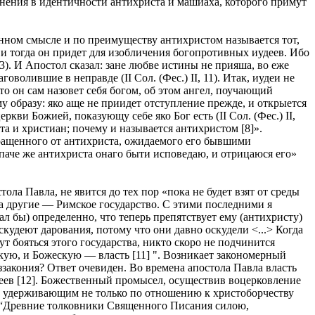
нения в идентичности антихриста и машиаха, которого примут
нном смысле и по преимуществу антихристом называется тот,
 и тогда он придет для изобличения богопротивных иудеев. Ибо
3). И Апостол сказал: зане любве истины не прияша, во еже
оволившие в неправде (II Сол. (Фес.) II, 11). Итак, иудеи не
 он сам назовет себя богом, об этом ангел, поучающий
му образу: яко аще не приидет отступление прежде, и открыется
ркви Божией, показующу себе яко Бог есть (II Сол. (Фес.) II,
ста и христиан; почему и называется антихристом [8]».
бращенного от антихриста, ожидаемого его бывшими
паче же антихриста онаго быти исповедаю, и отрицаюся его»
а Павла, не явится до тех пор «пока не будет взят от среды
 а другие — Римское государство. С этими последними я
ал бы) определенно, что теперь препятствует ему (антихристу)
оскудеют дарования, потому что они давно оскудели <...> Когда
ут бояться этого государства, никто скоро не подчинится
скую, и Божескую — власть [11] ". Возникает закономерный
ззакония? Ответ очевиден. Во времена апостола Павла власть
еев [12]. Божественный промысел, осуществив воцерковление
л удерживающим не только по отношению к христоборчеству
л: “Древние толковники Священного Писания силою,