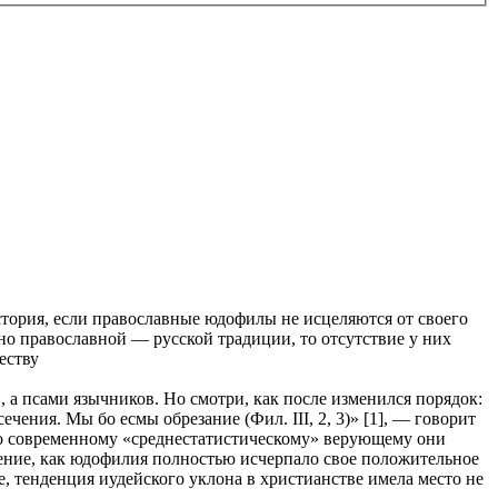
стория, если православные юдофилы не исцеляются от своего
ьно православной — русской традиции, то отсутствие у них
еству
, а псами язычников. Но смотри, как после изменился порядок:
ечения. Мы бо есмы обрезание (Фил. III, 2, 3)» [1], — говорит
, то современному «среднестатистическому» верующему они
ление, как юдофилия полностью исчерпало свое положительное
, тенденция иудейского уклона в христианстве имела место не