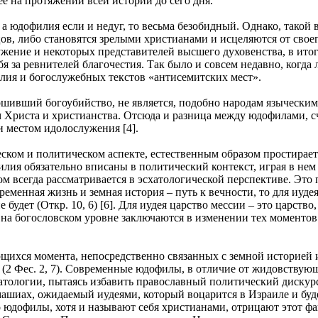
ее на протяжении всей истории до сего дня.
, а юдофилия если и недуг, то весьма безобидный. Однако, тако
ов, либо становятся зрелыми христианами и исцеляются от своег
ружение и некоторых представителей высшего духовенства, в и
бя за ревнителей благочестия. Так было и совсем недавно, когд
лия и богослужебных текстов «антисемитских мест».
ивший богоубийство, не является, подобно народам языческим, 
 Христа и христианства. Отсюда и разница между юдофилами, с
 местом идолослужения [4].
ческом и политическом аспекте, естественным образом простирае
лия обязательно вписаны в политический контекст, играя в нем
 всегда рассматривается в эсхатологической перспективе. Это п
еменная жизнь и земная история – путь к вечности, то для иудея
не будет (Откр. 10, 6) [6]. Для иудея царство мессии – это царс
 на богословском уровне заключаются в изменении тех моментов
щихся момента, непосредственно связанных с земной историей 
м» (2 Фес. 2, 7). Современные юдофилы, в отличие от жидовству
тологии, пытаясь избавить православный политический дискурс 
ашиах, ожидаемый иудеями, который воцарится в Израиле и буде
юдофилы, хотя и называют себя христианами, отрицают этот фак