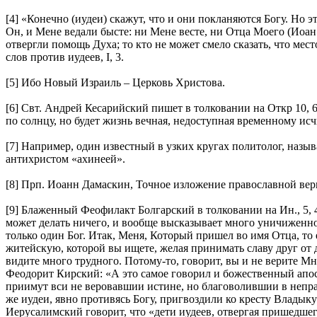
[4] «Конечно (иудеи) скажут, что и они покланяются Богу. Но 
Он, и Мене ведали бысте: ни Мене весте, ни Отца Моего (Иоан.
отвергли помощь Духа; то кто не может смело сказать, что мес
слов против иудеев, I, 3.
[5] Ибо Новый Израиль – Церковь Христова.
[6] Свт. Андрей Кесарийский пишет в толковании на Откр 10, 6:
по солнцу, но будет жизнь вечная, недоступная временному и
[7] Например, один известный в узких кругах политолог, наз
антихристом «ахинеей».
[8] Прп. Иоанн Дамаскин, Точное изложение православной вер
[9] Блаженный Феофилакт Болгарский в толковании на Ин., 5, 4
может делать ничего, и вообще высказывает много уничиженног
только один Бог. Итак, Меня, Который пришел во имя Отца, то е
житейскую, которой вы ищете, желая принимать славу друг от д
видите много трудного. Потому-то, говорит, вы и не верите М
Феодорит Кирский: «А это самое говорил и божественный апосто
приимут вси не веровавшии истине, но благоволившии в непра
же иудеи, явно противясь Богу, пригвоздили ко кресту Владык
Иерусалимский говорит, что «дети иудеев, отвергая пришедше