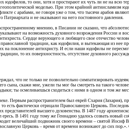
 юдофилов, то они, хотя и простирают их чуть ли не на всю тер
й геополитической моделью. При этом крайний антиисламизм юд
ликте с арабами, не говоря уже о том, что тысячи арабов являю
о Патриархата и не оказывают на него постоянного давления.
распространенному мнению, в Писании не сказано, что абсолютно
указывают на возможность духовного возрождения России и восс
тихриста. Сердце верующего и любящего свое отечество человек
е православной традиции, как юдофилия, и вытекающая из нее п
их на поклонение антихристу. И если наши юдофилы не пересмот
 традиции, то их поверхностность, отсутствие духовного рассу
верждал, что не только не позволительно симпатизировать иудеям
го сына, скажи мне, ужели ты мог бы смотреть на такого человек
дыки; ты осмеливаешься сходиться с ними в одном и том же мес
веке. Первым распространителем был еврей Схария (Захария), п
 то есть фактически отрицали Православную Церковь. Последов
их представителей высшего духовенства. В 1487 году архиепис
 ересь. В 1491 году тому же Геннадию удалось созвать новый со
ходит величайший подвижник своего времени – святой Иосиф Во
авославную Церковь – время от времени возникают до сих пор.