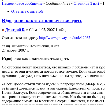
Первое новое сообщение
• Сообщений: 29 •
Страница
1
из
2
•
1
Ответить с цитатой
Юдофилия как эсхатологическая ересь
Дмитрий Б.
» Сб май 05, 2007 11:42 pm
Статья взята по адресу
http://www.pravaya.ru/look/12035
свящ. Димитрий Познанский, Киев
27 апреля 2007 г.
Юдофилия как эсхатологическая ересь
Со стороны может показаться, что никакой проблемы нет и юдо
недуга, то они пускаются потом во все тяжкие. Если наши юдо
духовного рассуждения, помноженное на чрезмерную внешнюю 
«Несть добро отъяти хлеба чадом, и поврещи псом (Матф. XV, 2
те (иудеи) сделались псами, а мы чадами. Блюдитеся от псов, го
Иоанн Златоуст. Если современным обывателем эти слова святи
наверняка покажутся слишком жесткими. Как бы то ни было, пр
содержание с момента Крестной Смерти Спасителя, и не имеет 