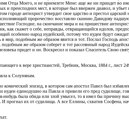
имя Отца Моего, и не npиемлете Мене: аще же ин приидет во имя 
ных и преисподних мест, в которые был ввержен диавол, и убье
этом городе антихрист утвердит свое царство и престол царский
 исполняющий пророчество: восставлю скинию Давидову падшую и 
ствие Господне, на скончание мира и на пришествие антихристов
ник, как скажет о себе, неправды, отвращающийся идолов, пре
ающий особенно народ иудейский, потому что иудеи будут ожид
 в мир, подобным же образом явится и тот. Послал Господь апо
, подобным же образом соберет и тот рассеянный народ Иудейс
е человека придет и он. Воскресил и показал Спаситель Свою свя
пающего к вере христианстей, Требник, Москва, 1884 г., лист 24
авла к Солунянам.
о комический эпизод, в котором сам апостол Павел был избавле
 иудеи единодушно на Павла и привели его пред судилище, говор
ая-нибудь была обида или злой умысел, то я имел бы причину выс
ом. И прогнал их от судилища. А все Еллины, схватив Сосфена, н
хат.