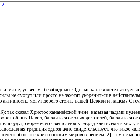
,
2
филия недуг весьма безобидный. Однако, как свидетельствует и
филы не смогут или просто не захотят укорениться в действител
активность, могут дорого стоить нашей Церкви и нашему Отеч
6); так сказал Христос хананейской жене, называя чадами иудеев
ворит об них Павел, блюдитеся от злых делателей, блюдитеся от с
теля будут, скорее всего, зачислены в разряд «антисемитских»
авославная традиция однозначно свидетельствует, что такое яв
ничего общего с христианским мировоззрением [2]. Тем не менее