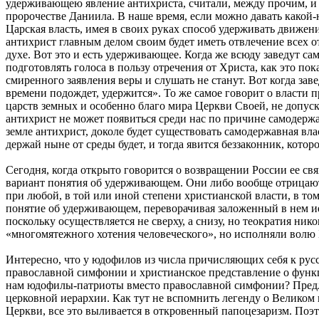
удерживающею явление антихриста, считали, между прочим, и р
пророчестве Даниила. В наше время, если можно давать какой-
Царская власть, имея в своих руках способ удерживать движени
антихрист главным делом своим будет иметь отвлечение всех от 
духе. Вот это и есть удерживающее. Когда же всюду заведут са
подготовлять голоса в пользу отречения от Христа, как это по
смиренного заявления веры и слушать не станут. Вот когда за
времени подождет, удержится». То же самое говорит о власти
царств земных и особенно благо мира Церкви Своей, не допуск
антихрист не может появиться среди нас по причине самодержа
земле антихрист, доколе будет существовать самодержавная влас
держай ныне от среды будет, и тогда явится беззаконник, котор
Сегодня, когда открыто говорится о возвращении России ее с
вариант понятия об удерживающем. Они либо вообще отрицают к
при любой, в той или иной степени христианской власти, в то
понятие об удерживающем, переворачивая заложенный в нем и
поскольку осуществляется не сверху, а снизу, но теократия н
«многомятежного хотения человеческого», но исполняли волю
Интересно, что у юдофилов из числа причисляющих себя к рус
православной симфонии и христианское представление о функ
нам юдофилы-патриоты вместо православной симфонии? Предлаг
церковной иерархии. Как тут не вспомнить легенду о Великом
Церкви, все это выливается в откровенный папоцезаризм. Поэт