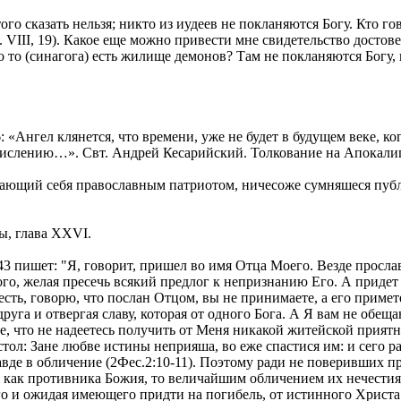
этого сказать нельзя; никто из иудеев не покланяются Богу. Кто
 VIII, 19). Какое еще можно привести мне свидетельство достове
то то (синагога) есть жилище демонов? Там не покланяются Богу,
 «Ангел клянется, что времени, уже не будет в будущем веке, ког
счислению…». Свт. Андрей Кесарийский. Толкование на Апокалип
ывающий себя православным патриотом, ничесоже сумняшеся публ
ы, глава XXVI.
3 пишет: "Я, говорит, пришел во имя Отца Моего. Везде прослав
о, желая пресечь всякий предлог к непризнанию Его. А придет и
сть, говорю, что послан Отцом, вы не принимаете, а его примете
руга и отвергая славу, которая от одного Бога. А Я вам не обе
не, что не надеетесь получить от Меня никакой житейской прият
л: Зане любве истины неприяша, во еже спастися им: и сего рад
вде в обличение (2Фес.2:10-11). Поэтому ради не поверивших п
у как противника Божия, то величайшим обличением их нечестия
го и ожидая имеющего придти на погибель, от истинного Христа