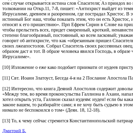
сем случае открывается истина слов Спасителя; Аз приидох во 
толковании на Откр.11, 7-8, пишет: «Антихрист выйдет из тем
Иерусалиме, древнем и разоренном, где пострадал Христос. В 
истинный Бог наш, чтобы показать этим, что он есть Христос,
относят к его пришествию». Прп Ефрем Сирин в Слове на прише
чтобы прельстить всех, придет смиренный, кроткий, ненавист
степени благообразный, постоянный, ко всем ласковый; уваж
говорит об антихристе, что как «обрезанным пришел Спаситель
своих лжеапостолов. Собрал Спаситель своих рассеянных овец
образом даст и тот. В образе человека явился Господь, в образ
Иерусалиме».
[10] Изложение о еже како подобает приимати от иудеев присту
[11] Свт. Иоанн Златоуст, Беседа 4-я на 2 Послание Апостола П
[12] Интересно, что книга Деяний Апостолов содержит довольн
«Между тем, во время проконсульства Галлиона в Ахаии, напали
хотел открыть уста, Галлион сказал иудеям: иудеи! если бы как
законе вашем, то разбирайте сами; я не хочу быть судьею в эт
нимало не беспокоился о том» (Деян. 18, 12-18).
[13] То, к чему сейчас стремится Константинопольский патриар
Дмитрий Б.