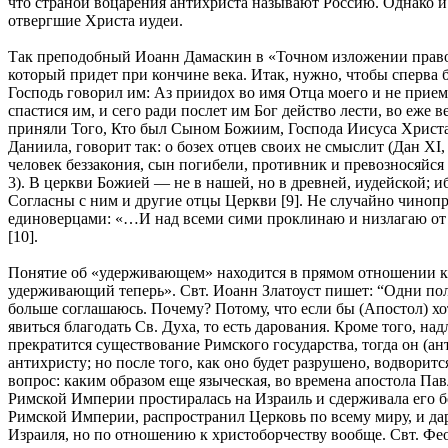
что страной воцарения антихриста называют Россию. Однако и
отвергшие Христа иудеи.
Так преподобный Иоанн Дамаскин в «Точном изложении правосл
который придет при кончине века. Итак, нужно, чтобы сперва 
Господь говорил им: Аз приидох во имя Отца моего и не приемл
спастися им, и сего ради послет им Бог действо лести, во еже в
приняли Того, Кто был Сыном Божиим, Господа Иисуса Христа 
Даниила, говорит так: о бозех отцев своих не смыслит (Дан XI,
человек беззакония, сын погибели, противник и превозносяйся п
3). В церкви Божией — не в нашей, но в древней, иудейской; иб
Согласны с ним и другие отцы Церкви [9]. Не случайно чиноп
единоверцами: «…И над всеми сими проклинаю и низлагаю от и
[10].
Понятие об «удерживающем» находится в прямом отношении к пр
удерживающий теперь». Свт. Иоанн Златоуст пишет: “Одни пола
больше соглашаюсь. Почему? Потому, что если бы (Апостол) хоте
явиться благодать Св. Духа, то есть дарования. Кроме того, на
прекратится существование Римского государства, тогда он (ант
антихристу; но после того, как оно будет разрушено, водворит
вопрос: каким образом еще языческая, во времена апостола Па
Римской Империи простиралась на Израиль и сдерживала его б
Римской Империи, распространил Церковь по всему миру, и д
Израиля, но по отношению к христоборчеству вообще. Свт. Фе