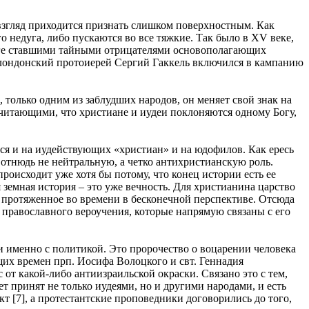
й взгляд приходится признать слишком поверхностным. Как
о недуга, либо пускаются во все тяжкие. Так было в XV веке,
тоге ставшими тайными отрицателями основополагающих
а лондонский протоиерей Сергий Гаккель включился в кампанию
только одним из заблудших народов, он меняет свой знак на
читающими, что христиане и иудеи поклоняются одному Богу,
тся и на иудействующих «христиан» и на юдофилов. Как ересь
 отнюдь не нейтральную, а четко антихристианскую роль.
роисходит уже хотя бы потому, что конец истории есть ее
 земная история – это уже вечность. Для христианина царство
тво, протяженное во времени в бесконечной перспективе. Отсюда
 православного вероучения, которые напрямую связаны с его
и именно с политикой. Это пророчество о воцарении человека
ющих времен прп. Иосифа Волоцкого и свт. Геннадия
от какой-либо антиизраильской окраски. Связано это с тем,
т принят не только иудеями, но и другими народами, и есть
т [7], а протестантские проповедники договорились до того,