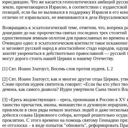
юрисдикцию. Что же касается геополитических амбиций русских
земли, причитающиеся Израилю, в соответствии с иудаистско
позиций, если бы не выливался в поддержку Израиля в его конф
отличие от израильских, не вмешиваются в дела Иерусалимског
Возвращаясь к эсхатологической теме, отметим, что, вопреки 
дошедшие до нас пророчества святых последних трех столетий 
единственным земным оплотом для православных во времена ан
Очевидно одно: в эсхатологическом контексте такое искажени
и загоняют русский народ в апостасийное стадо народов, идущ
захотят укорениться в действительно православной — русской
могут дорого стоить нашей Церкви и нашему Отечеству.
[1] Свт. Иоанн Златоуст, Восемь слов против иудеев, I, 2
[2] Свт. Иоанн Златоуст, как и многие другие отцы Церкви, ут
Слове против иудеев святитель говорит: «Если бы кто убил твое
демона, как самого диавола? Иудеи умертвили Сына твоего Вла
[3] «Ересь жидовствующих – ересь, проникшая в Россию в XV 
таинство причастия, иконы, монашество и духовную иерархию,
привлекли в свои ряды немало знатных людей и даже нескольк
добился созыва Церковного собора, который решительно осудил
проклятию. С этого времени на помощь святому Геннадию при
ее отголоски – в виде попыток "обновить", реформировать Пр