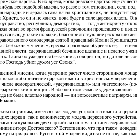
имское царство. В их время, когда римское царство еще сущест
нибудь вес подобной мысли, то разве в том отношении, если под
я народные и держась сама начал христианских, не попустит наро
Христа, то он и не явится, пока будет в силе царская власть. Он
моуправство, республики, демократию, — тогда антихристу откро
казал опыт во время французской революции прошедшего и нынешн
ведутся всюду такие порядки, благоприятствующие раскрытию ант
 православного самодержца святой праведный Иоанн Кронштадтск
ая безбожным учениям, ересям и расколам обуревать ее, — и ве
вной власти, сдерживающей безчинное шатание и нелепое учение
ть. Тайна бо уже деется беззакония, говорит он, но дотоле не с
ого Господь убиет духом уст Своих”.
вященной миссии, когда уверенно растет число сторонников мо
акое-либо значение царской власти в христианском вероучении,
м числе демократической, «удерживающим» или «катехоном» (по-
ерархический принцип. В абсолютном смысле удерживающий – э
икогда не была властью народной — ни ветхозаветные патриархи,
 Божию.
ским патриотам, имеется своя модель устройства власти и церкв
циях церкви, так и каноническую модель церковного устройств
ается кукольная двухпартийная система по типу американской, з
 инквизиторе Достоевского? Естественно, что при таком, довед
ому патриарх всея Руси в этой модели видится не иначе, как гла