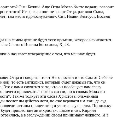
 говорит это? Сын Божий. Аще Отца Моего бысте ведали, говорит
рнее этого? Итак, если они не знают Отца, распяли Сына,
 нет; там место идолослужения». Свт. Иоанн Златоуст, Восемь
да и в самом деле не будет того времени, которое исчисляется
сис Святого Иоанна Богослова, X, 28.
ично называет утверждение о том, что машиах будет
ляет Отца и говорит, что от Него послан и что Сам от Себя не
ной, то есть антихрист, который будет доказывать, что он
. Это с вами случится за то, что он пообещает вам славу
щаю ничего привлекательного в жизни, но в словах Моих вы
ности". Так же толкует эти слова Христовы блаженный
и послет им действо лсти, во еже веровати им лжи; да суд
роповеди истины придет отец и учитель лукавства. Поскольку
 будет пришествие антихриста». Также и свт. Кирилл
 отреклись, а в заблуждении своем принимают ложного. И в