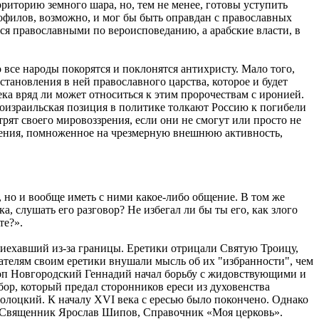
риторию земного шара, но, тем не менее, готовы уступить
офилов, возможно, и мог бы быть оправдан с православных
тся православными по вероисповеданию, а арабские власти, в
 все народы покорятся и поклонятся антихристу. Мало того,
тановления в ней православного царства, которое и будет
а вряд ли может относиться к этим пророчествам с иронией.
роизраильская позиция в политике толкают Россию к погибели
рят своего мировоззрения, если они не смогут или просто не
ждения, помноженное на чрезмерную внешнюю активность,
, но и вообще иметь с ними какое-либо общение. В том же
а, слушать его разговор? Не избегал ли бы ты его, как злого
те?».
риехавший из-за границы. Еретики отрицали Святую Троицу,
ателям своим еретики внушали мысль об их "избранности", чем
коп Новгородский Геннадий начал борьбу с жидовствующими и
бор, который предал сторонников ереси из духовенства
лоцкий. К началу XVI века с ересью было покончено. Однако
». Священник Ярослав Шипов, Справочник «Моя церковь».