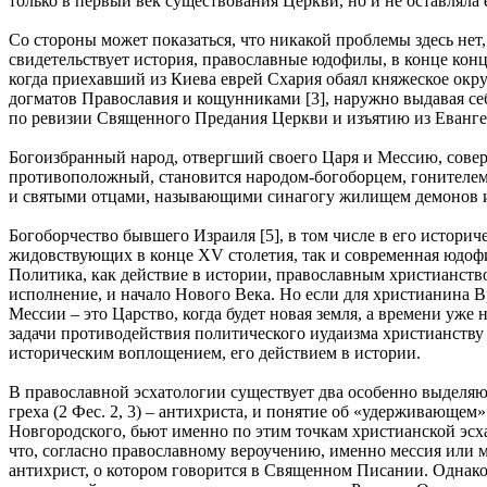
только в первый век существования Церкви, но и не оставляла 
Со стороны может показаться, что никакой проблемы здесь нет
свидетельствует история, православные юдофилы, в конце конц
когда приехавший из Киева еврей Схария обаял княжеское ок
догматов Православия и кощунниками [3], наружно выдавая се
по ревизии Священного Предания Церкви и изъятию из Еванге
Богоизбранный народ, отвергший своего Царя и Мессию, соверш
противоположный, становится народом-богоборцем, гонителем
и святыми отцами, называющими синагогу жилищем демонов и
Богоборчество бывшего Израиля [5], в том числе в его истори
жидовствующих в конце XV столетия, так и современная юдофи
Политика, как действие в истории, православным христианством
исполнение, и начало Нового Века. Но если для христианина Вр
Мессии – это Царство, когда будет новая земля, а времени уже 
задачи противодействия политического иудаизма христианству
историческим воплощением, его действием в истории.
В православной эсхатологии существует два особенно выделяю
греха (2 Фес. 2, 3) – антихриста, и понятие об «удерживающе
Новгородского, бьют именно по этим точкам христианской эсха
что, согласно православному вероучению, именно мессия или м
антихрист, о котором говорится в Священном Писании. Однако 