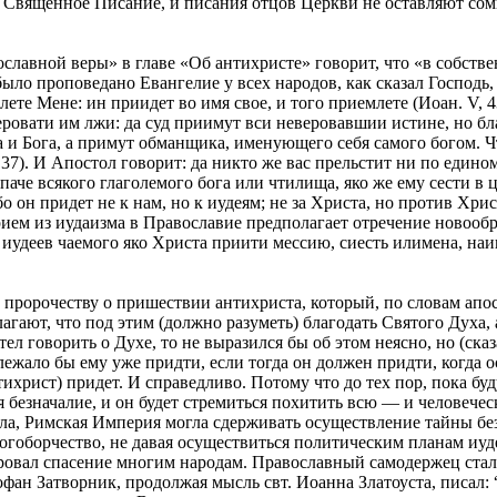
 Священное Писание, и писания отцов Церкви не оставляют сом
авной веры» в главе «Об антихристе» говорит, что «в собстве
было проповедано Евангелие у всех народов, как сказал Господь,
ете Мене: ин приидет во имя свое, и того приемлете (Иоан. V, 4
еровати им лжи: да суд приимут вси неверовавшии истине, но благ
и Бога, а примут обманщика, именующего себя самого богом. Что
 37). И Апостол говорит: да никто же вас прельстит ни по едино
аче всякого глаголемого бога или чтилища, яко же ему сести в це
о он придет не к нам, но к иудеям; не за Христа, но против Хри
рием из иудаизма в Православие предполагает отречение новоо
удеев чаемого яко Христа приити мессию, сиесть илимена, наи
орочеству о пришествии антихриста, который, по словам апостол
гают, что под этим (должно разуметь) благодать Святого Духа,
л говорить о Духе, то не выразился бы об этом неясно, но (сказ
длежало бы ему уже придти, если тогда он должен придти, когда 
ихрист) придет. И справедливо. Потому что до тех пор, пока буд
ся безначалие, и он будет стремиться похитить всю — и человече
вла, Римская Империя могла сдерживать осуществление тайны бе
огоборчество, не давая осуществиться политическим планам иуд
аровал спасение многим народам. Православный самодержец ста
офан Затворник, продолжая мысль свт. Иоанна Златоуста, писа