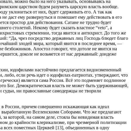
вовало, можно было на него указывать, основываясь на
 римским царством будем разуметь царскую власть вообще.
ду уклониться от них, будет сдерживать его. А так как
а не даст ему развернуться и помешает ему действовать в его
ется простор для действования. Сатане не трудно будет
его столетий. Некому будет сказать властное “veto”, а
ихристовых стремлении, тогда явится и антихрист. До того же
ий: “Да, чрез посредство державных лиц Господь блюдет благо
личайший злодей мира, который явится в последнее время, —
 безбожников. Апостол говорит, что дотоле не явится на
овершится, доколе не возьмется от нас державный: дондеже
нархии, юдофилами настойчиво предлагается видоизмененный
 либо, если речь идет о юдофилах-патриотах, утверждают, что
гречески) является сама Россия. Всё это подменяет подлинное
то Бог. Демократическая власть не может быть удерживающей,
 ни судьи, ни православные самодержцы не творили
и в России, причем совершенно искажающая как идеал
а, выработанную Вселенскими Соборами. Что же предлагают
а которой, на самом деле, стояла бы невидимая власть
енном до крайности клерикализме, при чрезмерной политизации
ва всех поместных Церквей [13], объединенных в одну