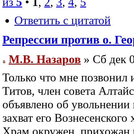
из
5
•
1
,
2
,
3
,
4
,
5
Ответить с цитатой
Репрессии против о. Ге
М.В. Назаров
» Сб дек 
Только что мне позвонил 
Титов, член совета Алтай
объявлено об увольнении
захват его Вознесенского
Храм окружен, прихожан 