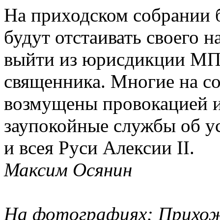
На приходском собрании б
будут отстаивать своего н
выйти из юрисдикции МП,
священника. Многие на со
возмущены провокацией им
заупокойные службы об у
и всея Руси Алексии II.
Максим Осянин
На фотографиях: Прихож