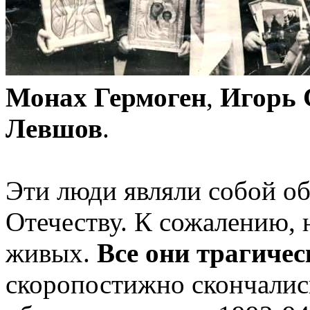
Монах Гермоген
,
Игорь 
Левшов
.
Эти люди являли собой о
Отечеству. К сожалению, н
живых.
Все они трагичес
скоропостижно скончалис