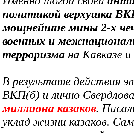
Именно тогда своей
анти
политикой верхушка ВКП
мощнейшие мины 2-х чеч
военных и межнационал
терроризма
на Кавказе и
В результате действия э
ВКП(б) и лично Свердлов
миллиона казаков
. Писал
уклад жизни казаков. Са