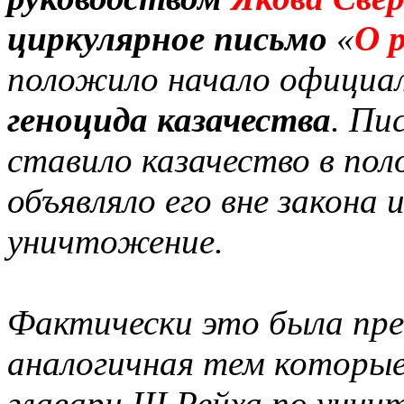
циркулярное письмо
«
О 
положило начало официал
геноцида казачества
. Пи
ставило казачество в пол
объявляло его вне закона
уничтожение.
Фактически это была пре
аналогичная тем которые
главари III Рейха по уни