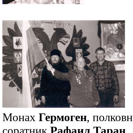
Монах
Гермоген
, полков
соратник
Рафаил Таран
.