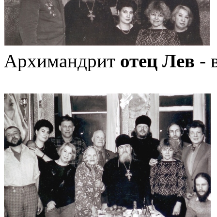
Архимандрит
отец Лев
- 