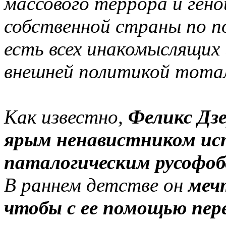
массового террора и ген
собственной страны по 
есть всех инакомыслящих 
внешней политикой тота
Как известно,
Феликс Дз
ярым ненавистником ис
паталогическим русофо
В раннем детстве он
меч
чтобы с ее помощью пере