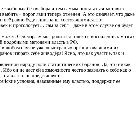
ие «выборы» без выбора и тем самым попытаться заставить
выбить – порог явки теперь отменён. А это означает, что даже
ни всё равно будут признаны состоявшимися. По
ек и проголосует… сам за себя – даже в этом случае он будет
 может. Сей маразм мог родиться только в воспалённых мозгах
й подобными методами власть в РФ.
 и в любом случае уже «выиграны» организовавшими их
нов избрать себе живодёра! Ясно, что как участие, так и
вленной народу роли статистических баранов. Да, это никак
 Ибо он не даст ей возможности честно заявлять о себе как о
, эта власть не представляет…
ейские условия, навязанные ему властью, поддержит её