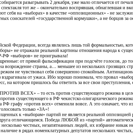
собирается разыгрывать 2 декабря, уже мало отличается от печа
пектакля тот же – окончательно воспрявшая, обнаглевшая и в
 себя на «выборах» в качестве «оппозиционных» - не заслужив
остных соискателей «государственной кормушки», а не борцов з
йской Федерации, всегда являлись лишь той формальностью, ко
ыборы» не отражали реальной картины отношения народа к сущес
СР-РФ «выборов» не проигрывала!
щренные: от прямой фальсификации при подсчёте голосов, до т
на возрождение страны, а… меньшее из нескольких грозящих стр
режим не чувствовал себя совершенно спокойным. Антинациона
вздрагивала от ужаса. Ибо хорошо понимала, что провал «выборо
на котором пришлось бы ответить за все свои преступления, со
«ПРОТИВ ВСЕХ» – то есть против существующего режима в целом
 против существующего в РФ чекистско-олигархического режима
 РФ графу «против всех» отменили вовсе. А это означает, что и
олосовать только «ЗА»!
опущенных к «выборам» партий не является реальной оппозицией 
т друга отличающимся. Победа ЛЮБОЙ из «партий» автоматическ
несколько честных, незапятнанных людей, их избрание никак не
 наличие в рядах номенклатурных депутатов нескольких чистых,