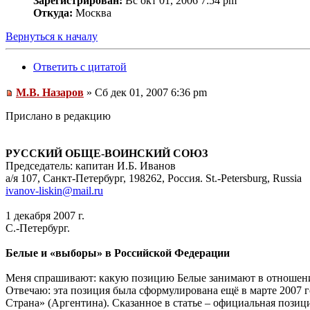
Зарегистрирован:
Вс окт 01, 2006 7:54 pm
Откуда:
Москва
Вернуться к началу
Ответить с цитатой
М.В. Назаров
» Сб дек 01, 2007 6:36 pm
Прислано в редакцию
РУССКИЙ ОБЩЕ-ВОИНСКИЙ СОЮЗ
Председатель: капитан И.Б. Иванов
а/я 107, Санкт-Петербург, 198262, Россия. St.-Petersburg, Russia
ivanov-liskin@mail.ru
1 декабря 2007 г.
С.-Петербург.
Белые и «выборы» в Российской Федерации
Меня спрашивают: какую позицию Белые занимают в отношении
Отвечаю: эта позиция была сформулирована ещё в марте 2007 
Страна» (Аргентина). Сказанное в статье – официальная пози