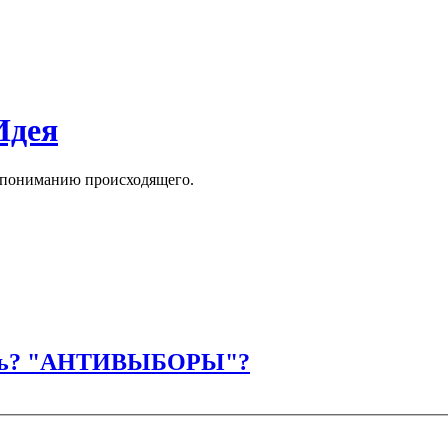
Идея
к пониманию происходящего.
асть? "АНТИВЫБОРЫ"?