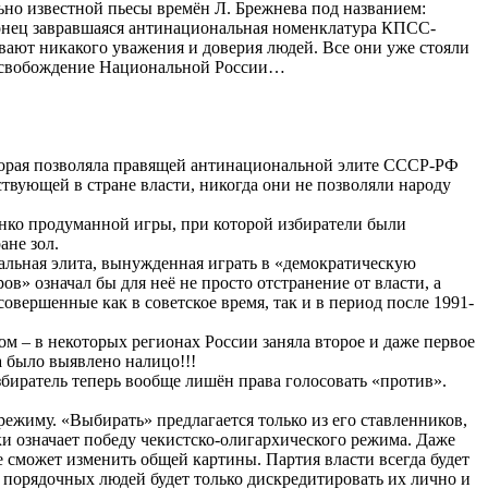
льно известной пьесы времён Л. Брежнева под названием:
конец завравшаяся антинациональная номенклатура КПСС-
ают никакого уважения и доверия людей. Все они уже стояли
а освобождение Национальной России…
торая позволяла правящей антинациональной элите СССР-РФ
твующей в стране власти, никогда они не позволяли народу
онко продуманной игры, при которой избиратели были
ане зол.
льная элита, вынужденная играть в «демократическую
в» означал бы для неё не просто отстранение от власти, а
вершенные как в советское время, так и в период после 1991-
 – в некоторых регионах России заняла второе и даже первое
 было выявлено налицо!!!
збиратель теперь вообще лишён права голосовать «против».
режиму. «Выбирать» предлагается только из его ставленников,
и означает победу чекистско-олигархического режима. Даже
 сможет изменить общей картины. Партия власти всегда будет
 порядочных людей будет только дискредитировать их лично и