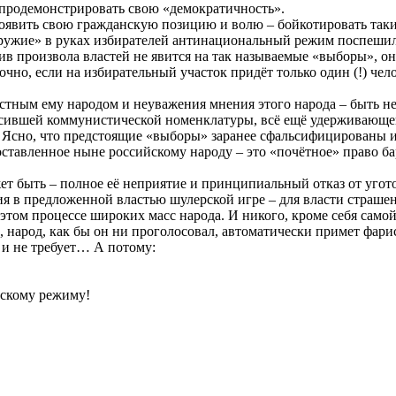
продемонстрировать свою «демократичность».
проявить свою гражданскую позицию и волю – бойкотировать так
 оружие» в руках избирателей антинациональный режим поспешил 
ив произвола властей не явится на так называемые «выборы», о
о, если на избирательный участок придёт только один (!) челов
астным ему народом и неуважения мнения этого народа – быть не
сившей коммунистической номенклатуры, всё ещё удерживающе
н. Ясно, что предстоящие «выборы» заранее сфальсифицированы
тавленное ныне российскому народу – это «почётное» право бара
т быть – полное её неприятие и принципиальный отказ от угото
ия в предложенной властью шулерской игре – для власти страшен.
 этом процессе широких масс народа. И никого, кроме себя самой
народ, как бы он ни проголосовал, автоматически примет фарис
 и не требует… А потому:
!
скому режиму!