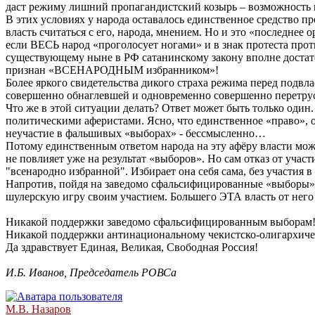
даст режиму лишний пропагандистский козырь – возможность 
В этих условиях у народа оставалось единственное средство 
власть считаться с его, народа, мнением. Но и это «последнее
если ВЕСЬ народ «проголосует ногами» и в знак протеста прот
существующему ныне в РФ сатанинскому закону вполне достаточн
признан «ВСЕНАРОДНЫМ избранником»!
Более яркого свидетельства дикого страха режима перед подвл
совершенно обнаглевшей и одновременно совершенно перетру
Что же в этой ситуации делать? Ответ может быть только оди
политическими аферистами. Ясно, что единственное «право», ос
неучастие в фальшивых «выборах» - бессмысленно…
Потому единственным ответом народа на эту афёру власти може
не повлияет уже на результат «выборов». Но сам отказ от участ
"всенародно избранной". Избирает она себя сама, без участия в
Напротив, пойдя на заведомо сфальсифицированные «выборы», 
шулерскую игру своим участием. Большего ЭТА власть от него
Никакой поддержки заведомо сфальсифицированным выборам
Никакой поддержки антинациональному чекистско-олигархиче
Да здравствует Единая, Великая, Свободная Россия!
И.Б. Иванов, Председатель РОВСа
М.В. Назаров