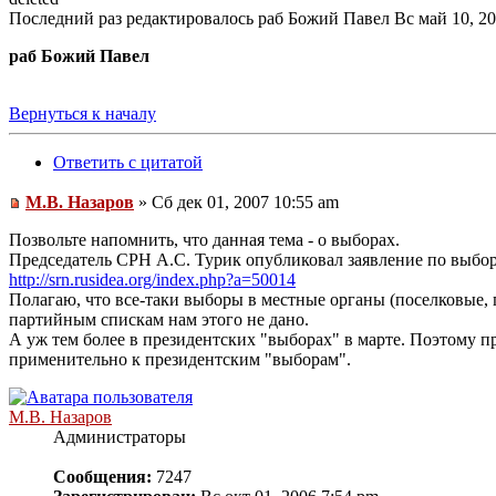
Последний раз редактировалось раб Божий Павел Вс май 10, 200
раб Божий Павел
Вернуться к началу
Ответить с цитатой
М.В. Назаров
» Сб дек 01, 2007 10:55 am
Позвольте напомнить, что данная тема - о выборах.
Председатель СРН А.С. Турик опубликовал заявление по выбора
http://srn.rusidea.org/index.php?a=50014
Полагаю, что все-таки выборы в местные органы (поселковые, г
партийным спискам нам этого не дано.
А уж тем более в президентских "выборах" в марте. Поэтому 
применительно к президентским "выборам".
М.В. Назаров
Администраторы
Сообщения:
7247