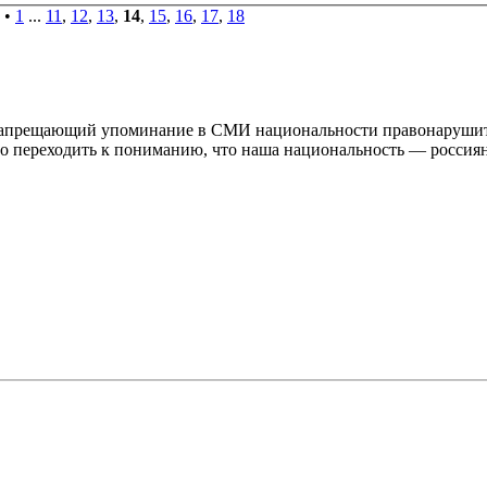
•
1
...
11
,
12
,
13
,
14
,
15
,
16
,
17
,
18
 запрещающий упоминание в СМИ национальности правонарушите
до переходить к пониманию, что наша национальность — россиян