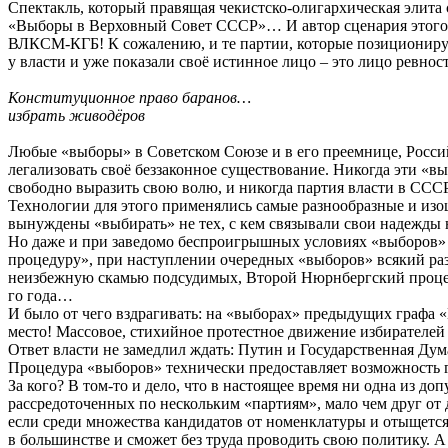
Спектакль, который правящая чекистско-олигархическая элита 
«Выборы в Верховный Совет СССР»… И автор сценария этого с
ВЛКСМ-КГБ! К сожалению, и те партии, которые позиционируют
у власти и уже показали своё истинное лицо – это лицо ревн
Конституционное право баранов…
избрать живодёров
Любые «выборы» в Советском Союзе и в его преемнице, Росси
легализовать своё беззаконное существование. Никогда эти «в
свободно выразить свою волю, и никогда партия власти в СС
Технологии для этого применялись самые разнообразные и изо
вынуждены «выбирать» не тех, с кем связывали свои надежды 
Но даже и при заведомо беспроигрышных условиях «выборов» 
процедуру», при наступлении очередных «выборов» всякий раз 
неизбежную скамью подсудимых, Второй Нюрнбергский процесс, 
го года…
И было от чего вздрагивать: на «выборах» предыдущих графа 
место! Массовое, стихийное протестное движение избирателей
Ответ власти не замедлил ждать: Путин и Государственная Дума
Процедура «выборов» технически предоставляет возможность г
За кого? В том-то и дело, что в настоящее время ни одна из д
рассредоточенных по нескольким «партиям», мало чем друг о
если среди множества кандидатов от номенклатуры и отыщется 
в большинстве и сможет без труда проводить свою политику. А