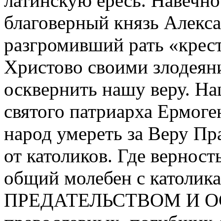
латинскую ересь. Навечно
благоверный князь Алекс
разгромивший рать «кре
Христово своими злодеян
осквернить нашу веру. На
святого патриарха Ермоге
народ умереть за Веру Пр
от католиков. Где вернос
общий молебен с католик
ПРЕДАТЕЛЬСТВОМ И ОС