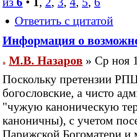
из
6
•
1
,
2
,
3
,
4
,
5
,
6
Ответить с цитатой
Информация о возможно
М.В. Назаров
» Ср ноя 
Поскольку претензии РПЦ
богословские, а чисто ад
"чужую каноническую тер
каноничны), с учетом пос
Парижской Богоматери и м