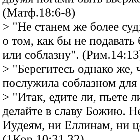
(Матф.18:6-8)
> "Не станем же более суд
о том, как бы не подавать
или соблазну". (Рим.14:13
> "Берегитесь однако же, 
послужила соблазном для
> "Итак, едите ли, пьете л
делайте в славу Божию. Н
Иудеям, ни Еллинам, ни ц
(1Кор.10:31,32)