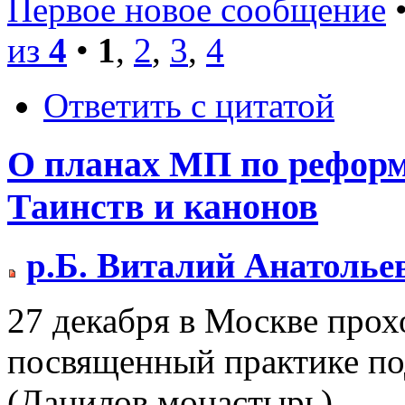
Первое новое сообщение
•
из
4
•
1
,
2
,
3
,
4
Ответить с цитатой
О планах МП по рефор
Таинств и канонов
р.Б. Виталий Анатолье
27 декабря в Москве про
посвященный практике п
(Данилов монастырь).