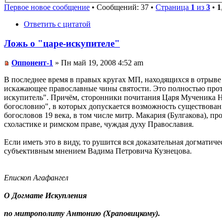
Первое новое сообщение
• Сообщений: 37 •
Страница
1
из
3
•
1
Ответить с цитатой
Ложь о "царе-искупителе"
Оппонент-1
» Пн май 19, 2008 4:52 am
В последнее время в правых кругах МП, находящихся в отрыве 
искажающее православные чины святости. Это полностью проти
искупитель". Причём, сторонники почитания Царя Мученика Н
богословию", в которых допускается возможность существован
богословов 19 века, в том числе митр. Макария (Булгакова), 
схоластике и римском праве, чуждая духу Православия.
Если иметь это в виду, то рушится вся доказательная догмати
субъективным мнением Вадима Петровича Кузнецова.
Епископ Агафангел
О Догмате Искупления
по митрополиту Антонию (Храповицкому).