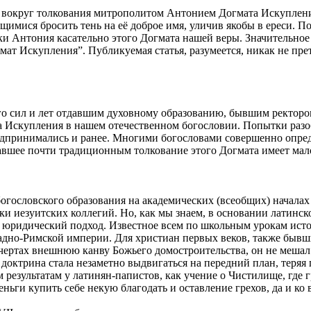
 вокруг толкования митрополитом Антонием Догмата Искуплени
мися бросить тень на её доброе имя, уличив якобы в ереси. По
 Антония касательно этого Догмата нашей веры. Значительное 
т Искупления”. Публикуемая статья, разумеется, никак не прете
о сил и лет отдавшим духовному образованию, бывшим ректором
а Искупления в нашем отечественном богословии. Попытки разоб
дпринимались и ранее. Многими богословами совершенно опреде
авшее почти традиционным толкование этого Догмата имеет мал
гословского образования на академических (всеобщих) началах (
и иезуитских коллегий. Но, как мы знаем, в основании латинско
 юридический подход. Известное всем по школьным урокам исто
дно-Римской империи. Для христиан первых веков, также бывши
 чертах внешнюю канву Божьего домостроительства, он не мешал
 доктрина стала незаметно выдвигаться на передний план, теряя
результатам у латинян-папистов, как учение о Чистилище, где 
еньги купить себе некую благодать и оставление грехов, да и к