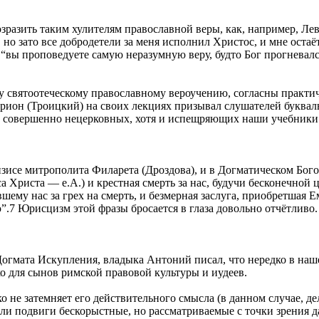
азить таким хулителям православной веры, как, например, Лев Т
 но зато все добродетели за меня исполнил Христос, и мне остаё
ы проповедуете самую неразумную веру, будто Бог прогневался 
у святоотеческому православному вероучению, согласны практич
ион (Троицкий) на своих лекциях призывал слушателей букваль
ак совершенно нецерковных, хотя и испещряющих наши учебники
зисе митрополита Филарета (Дроздова), и в Догматическом Бого
 Христа — е.А.) и крестная смерть за нас, будучи бесконечной 
ему нас за грех на смерть, и безмерная заслуга, приобретшая 
”.7 Юрисцизм этой фразы бросается в глаза довольно отчётливо.
огмата Искупления, владыка Антоний писал, что нередко в наш
о для сынов римской правовой культуры и иудеев.
 не затемняет его действительного смысла (в данном случае, д
ли подвиги бескорыстные, но рассматриваемые с точки зрения д