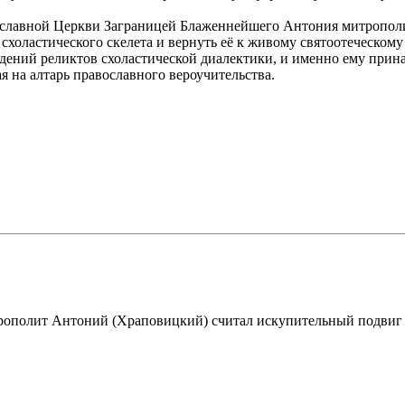
славной Церкви Заграницей Блаженнейшего Антония митрополита
схоластического скелета и вернуть её к живому святоотеческом
дений реликтов схоластической диалектики, и именно ему прина
ая на алтарь православного вероучительства.
митрополит Антоний (Храповицкий) считал искупительный подви