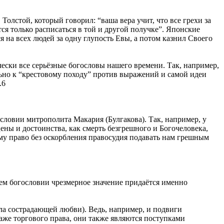
олстой, который говорил: “ваша вера учит, что все грехи за
тся только расписаться в той и другой получке”. Японские
на всех людей за одну глупость Евы, а потом казнил Своего
ески все серьёзные богословы нашего времени. Так, например,
но к “крестовому походу” против выражений и самой идеи
.6
словии митрополита Макария (Булгакова). Так, например, у
цены и достоинства, как смерть безгрешного и Богочеловека,
Ему право без оскорбления правосудия подавать нам грешным
ем богословии чрезмерное значение придаётся именно
ела сострадающей любви). Ведь, например, и подвиги
аже торгового права, они также являются поступками