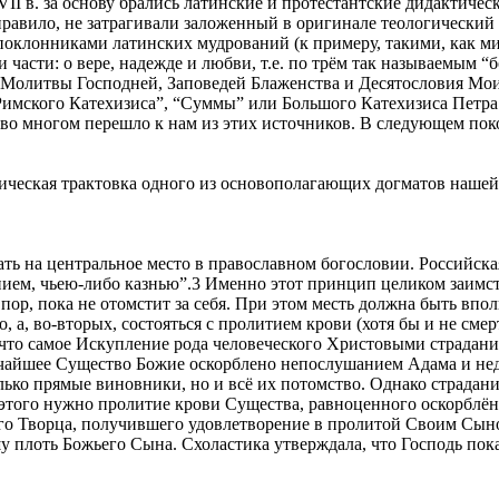
VII в. за основу брались латинские и протестантские дидактиче
вило, не затрагивали заложенный в оригинале теологический по
поклонниками латинских мудрований (к примеру, такими, как м
 части: о вере, надежде и любви, т.е. по трём так называемым 
Молитвы Господней, Заповедей Блаженства и Десятословия Моисе
Римского Катехизиса”, “Суммы” или Большого Катехизиса Петра
 во многом перешло к нам из этих источников. В следующем пок
ическая трактовка одного из основополагающих догматов наше
ть на центральное место в православном богословии. Российска
нием, чьею-либо казнью”.3 Именно этот принцип целиком заимс
 пор, пока не отомстит за себя. При этом месть должна быть впо
го, а, во-вторых, состояться с пролитием крови (хотя бы и не с
 что самое Искупление рода человеческого Христовыми страдани
ысочайшее Существо Божие оскорблено непослушанием Адама и н
лько прямые виновники, но и всё их потомство. Однако страдан
я этого нужно пролитие крови Существа, равноценного оскорблён
ого Творца, получившего удовлетворение в пролитой Своим Сыно
 плоть Божьего Сына. Схоластика утверждала, что Господь пока