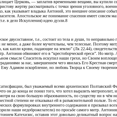
лицает Церковь, — заплатив временными вещами, вы купили себе
ристову жертву рассматривать с точки зрения уголовного, военн
ко, как указывает владыка Антоний, это внешнее описание собы
асителя. Апостольское же понимание спасения имеет совсем мало
т.е. в дело Искупления) идею дуэли.8
кое двусоставное, т.е., состоит из тела и души, то неправильно
 не менее, а даже более мучительны, чем телесные. Поэтому м
 как капли крови, падающие на землю” (Лк 22.44), свидетельст
р. Антония обвиняют его в “крестоборческой ереси”. Но митр. 
льном смысле Спаситель искупил наши грехи, но Своим воплоще
траданиями за нас, завершением чего явилась Его Крестная смер
ое Ему Адамом оскорбление, но любовь Творца к Своему творени
 сатисфакции, был уважаемый всеми архиепископ Полтавский Фео
то он до конца не понял того, что хотел выразить митрополит, 
смотря на свою большую образованность, по существу ни в чём н
естной степени не отказывал ей в разъяснительной пользе. То е
ических формулировках внутреннего содержания и призывал всех
орили наши недоброжелатели) по просьбе самого митр. Антония, 
онием Катехизис, оставив этот довольно деликатный вопрос на