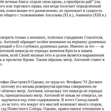
 вечные блага: отдали свою кровь, а приобрели рай” (см.
ого или торгового права, она везде получает определённый
тия, помогающее его разъяснению, не проникает в сущность
 общего с толкованиями Ансельма (XI в.), Аквината (XIII в.)
 говорить только о внешних, телесных страданиях Спасителя,
итр. Антоний обращает особое внимание на вершину душевных
вующий о Его глубоких душевных ранах. Именно за это — за
Антоний никогда не отрицал значения Креста в нашем
нием, всей Своей жизнью (что в целом является выражением
ть и пролитие Крови. Таким образом, митр. Антоний ставит в
ю.
фан (Быстров).9 Однако, из труда вл. Феофана “О Догмате
и поэтому его весьма развёрнутая критика совершенно не
е обличил митр. Антония, поскольку тот никогда не отрицал
сть, принципиально митр. Антоний её никак не отвергал, он
 задуматься над этим содержанием. В итоге Синод нашей
из-за того, что вокруг его мыслей возникает много споров,
 суд Поместного Собора. Однако, православное отношение к