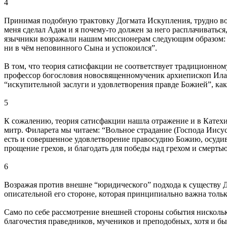
4
Принимая подобную трактовку Догмата Искупления, трудно возр
меня сделал Адам и я почему-то должен за него расплачиваться,
язычники возражали нашим миссионерам следующим образом: “в
ни в чём неповинного Сына и успокоился”.
В том, что теория сатисфакции не соответствует традиционном
профессор богословия новосвященномученик архиепископ Илар
“искупительной заслуги и удовлетворения правде Божией”, к
5
К сожалению, теория сатисфакции нашла отражение и в Катехи
митр. Филарета мы читаем: “Вольное страдание (Господа Иисуса
есть и совершенное удовлетворение правосудию Божию, осудивш
прощение грехов, и благодать для победы над грехом и смертью
6
Возражая против внешне “юридического” подхода к существу Д
описательной его стороне, которая принципиально важна тольк
Само по себе рассмотрение внешней стороны события нисколько
благочестия праведников, мучеников и преподобных, хотя и бы