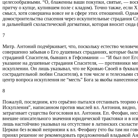
целесообразными. “О, блаженны ваши покупки, святые, — воск
притчу о купце, купившем поле с кладом). Точно также, если Х
смысл, хотя совершена вовсе не в сфере этих отношений. Одна
домостроительства спасения через искупительные страдания Сп
и дальнейшей схоластической догматики, которая вносит сюда (
7
Митр. Антоний подчёркивает, что, поскольку естество человечес
совершенно забывая о Его душевных страданиях, которые были
страданий Спасителя, бывших в Гефсимании — “И был пот Его,
указание на душевные страдания Спасителя, — противники мит
искуплении. Он лишь указывал, что не Кровью Своей в буква
сострадательной любви Спасителя), в том числе и телесными с
центр вопроса искупления не “месть” Бога за якобы нанесенн
8
Пожалуй, последним, кто серьёзно пытался отстаивать теорию
Искупления”, написанном против мыслей вл. Антония, видно, ч
затрагивает существа богословия вл. Антония. Еп. Феофан, не
внешне описательного значения юридической трактовки и в изв
лишь настойчиво указывал на отсутствие в латинских схоласт
Церкви без всякой неприязни к вл. Феофану (что бы там ни гов
принял решение не рекомендовать предложенный владыкой Ант