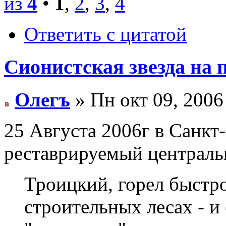
из
4
•
1
,
2
,
3
,
4
Ответить с цитатой
Сионистская звезда на
Олегъ
» Пн окт 09, 2006
25 Августа 2006г в Санкт
реставрируемый централь
Троицкий, горел быстро
строительных лесах - и