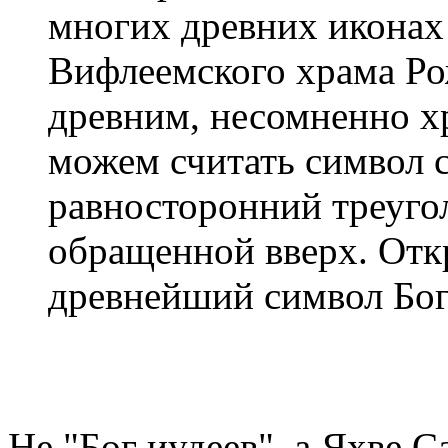
многих древних иконах
Вифлеемского храма Ро
древним, несомненно х
можем считать символ св
равносторонний треуго
обращенной вверх. Откр
древнейший символ Бог
Не "Бог иудеев", а Яхве 