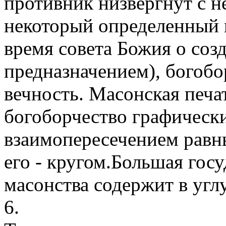
противник низвергнут с н
некоторый определенный м
время совета Божия о соз
предназначением), богобо
вечность. Масонская печа
богоборчество графическ
взаимопересечением равны
его - кругом.Большая гос
масонства содержит в угл
6.