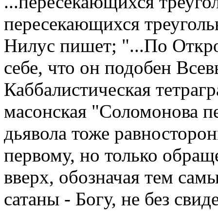
...пересекающихся треуго
пересекающихся треугольн
Нилус пишет; "...По Откр
себе, что он подобен Всев
Каббалистическая тетрагр
масонская "Соломонова пе
дьявола тоже равносторо
первому, но только обра
вверх, обозначая тем са
сатаны - Богу, не без свид