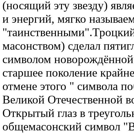
(носящий эту звезду) явл
и энергий, мягко называ
"таинственными".Троцкий
масонством) сделал пятиг
символом новорождённой
старшее поколение крайне
отмене этого " символа п
Великой Отечественной в
Открытый глаз в треуголь
общемасонский символ "В