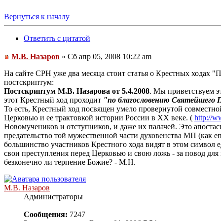
Вернуться к началу
Ответить с цитатой
М.В. Назаров
» Сб апр 05, 2008 10:22 am
На сайте СРН уже два месяца стоит статья о Крестных ходах "
постскриптум:
Постскриптум М.В. Назарова от 5.4.2008
. Мы приветствуем э
этот Крестный ход проходит
"по благословению Святейшего Па
То есть, Крестный ход посвящен умело провернутой совместн
Церковью и ее трактовкой истории России в ХХ веке. (
http://
Новомучеников и отступников, и даже их палачей. Это апоста
предательство той мужественной части духовенства МП (как еп
большинство участников Крестного хода видят в этом символ е
свои преступления перед Церковью и свою ложь - за повод для
безконечно ли терпение Божие? - М.Н.
М.В. Назаров
Администраторы
Сообщения:
7247