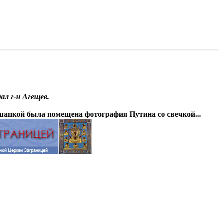
л г-н Агещев.
апкой была помещена фотография Путина со свечкой...