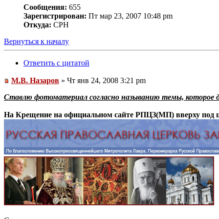
Сообщения:
655
Зарегистрирован:
Пт мар 23, 2007 10:48 pm
Откуда:
СРН
Вернуться к началу
Ответить с цитатой
М.В. Назаров
» Чт янв 24, 2008 3:21 pm
Ставлю фотоматериал согласно называнию темы, которое да
На Крещение на официальном сайте РПЦЗ(МП) вверху под ш