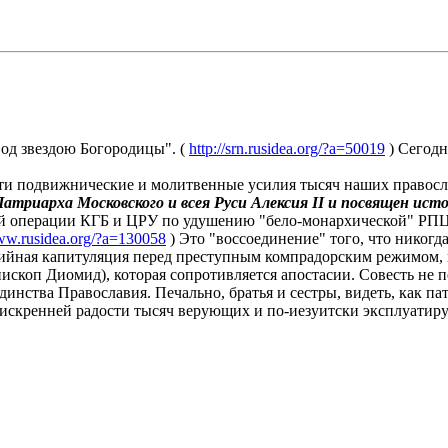
Под звездою Богородицы". (
http://srn.rusidea.org/?a=50019
) Сегодн
ти подвижнические и молитвенные усилия тысяч наших православн
триарха Московского и всея Руси Алексия II и посвящен ист
ой операции КГБ и ЦРУ по удушению "бело-монархической" РПЦЗ
www.rusidea.org/?a=130058
) Это "воссоединение" того, что никог
сийная капитуляция перед преступным компрадорским режимом, 
ископ Диомид), которая сопротивляется апостасии. Совесть не п
динства Православия. Печально, братья и сестры, видеть, как п
 искренней радости тысяч верующих и по-иезуитски эксплуатирую