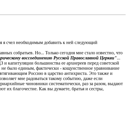
я я счел необходимым добавить к ней следующий
ых собратьев. Но... Только сегодня мне стало известно, что
орическому воссоединению Русской Православной Церкви"
...
 и капитуляции большинства ее архиереев перед советской
да не было единым, фактически - кощунственное уравнивание
втягивающим Россию в царство антихриста. Это также и
озволяет мне радоваться такому событию, даже если
атриархийные чиновники систематически, раз за разом, выдают
т их благочестие. Как вы думаете, братья и сестры,