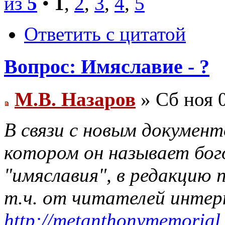
из
5
•
1
,
2
,
3
,
4
,
5
Ответить с цитатой
Вопрос: Имяславие - ?
М.В. Назаров
» Сб ноя 0
В связи с новым документ
котором он называет бог
"имяславия", в редакцию 
т.ч. от читателей инте
http://metanthonymemorial