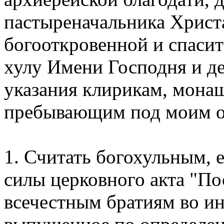
пастыреначальника Христ
богооткровенной и спаси
хулу Имени Господня и д
указания клирикам, мон
пребывающим под моим 
1. Считать богохульным,
силы церковного акта "П
всечестным братиям во и