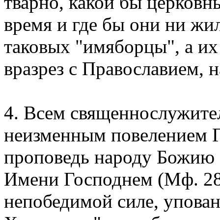
тварно, какой бы церковны
время и где бы они ни жи
таковых "имяборцы", а их
вразрез с Православием, 
4. Всем священнослужите
неизменным повелением Г
проповедь народу Божию 
Имени Господнем (Мф. 28, 
непобедимой силе, упова