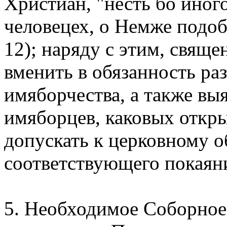
Христиан, "несть бо иног
человецех, о Немже подоба
12); наряду с этим, свящ
вменить в обязанность ра
имяборчества, а также вы
имяборцев, каковых откры
допускать к церковному 
соответствующего покаян
5. Необходимое Соборное