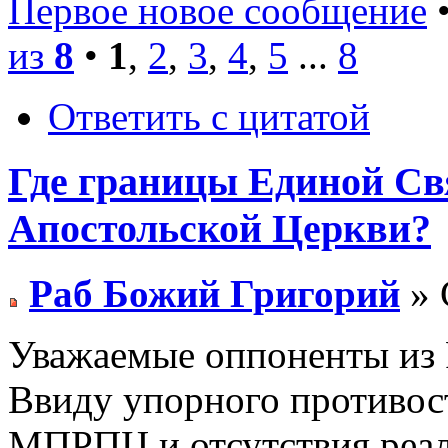
Первое новое сообщение
•
из
8
•
1
,
2
,
3
,
4
,
5
...
8
Ответить с цитатой
Где границы Единой Св
Апостольской Церкви?
Раб Божий Григорий
» 
Уважаемые оппоненты из
Ввиду упорного противос
МПРПЦ и отсутствия реал