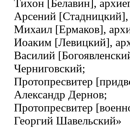
Тихон [Белавин], архие
Арсений [Стадницкий],
Михаил [Ермаков], арх
Иоаким [Левицкий], ар
Василий [Богоявленски
Черниговский;
Протопресвитер [придв
Александр Дернов;
Протопресвитер [военно
Георгий Шавельский»