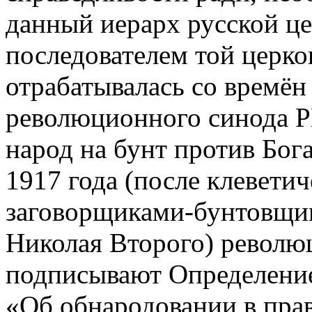
данный иерарх русской ц
последователем той церко
отрабатывалась со времё
революционного синода Р
народ на бунт против Бога
1917 года (после клевети
заговорщиками-бунтовщик
Николая Второго) револю
подписывают Определени
«Об обнародовании в прав