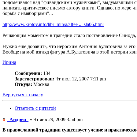
подсмеивался над "фиваидскими мужичками", выдумавшими свой
написать критическое письмо автору книги. Однако, по мере ч
борьба с имяборцами"...
http://www.krotov.info/libr_min/a/alfee ... sla06.html
Решающим моментом в трагедии стало постановление Синода, 
Нужно еще добавить, что иеросхим.Антония Булатовича за его 
Вообще на мой взгляд фигура А.Булатовича в этой истории явил
Ирина
Сообщения:
134
Зарегистрирован:
Чт июл 12, 2007 7:11 pm
Откуда:
Москва
Вернуться к началу
Ответить с цитатой
_Андрей_
» Чт янв 29, 2009 3:54 pm
В православной традиции существует учение и практическое