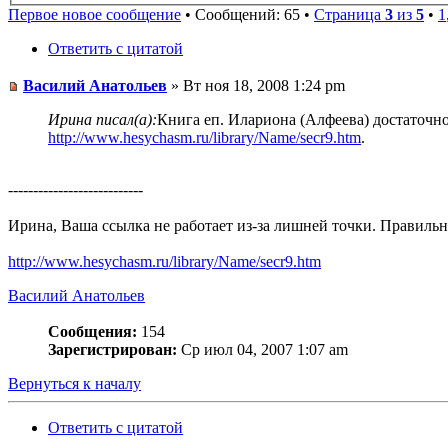
Первое новое сообщение
• Сообщений: 65 •
Страница
3
из
5
•
1
Ответить с цитатой
Василий Анатольев
» Вт ноя 18, 2008 1:24 pm
Ирина писал(а):
Книга еп. Илариона (Алфеева) достаточно
http://www.hesychasm.ru/library/Name/secr9.htm
.
---------------------------
Ирина, Ваша ссылка не работает из-за лишней точки. Правильн
http://www.hesychasm.ru/library/Name/secr9.htm
Василий Анатольев
Сообщения:
154
Зарегистрирован:
Ср июл 04, 2007 1:07 am
Вернуться к началу
Ответить с цитатой