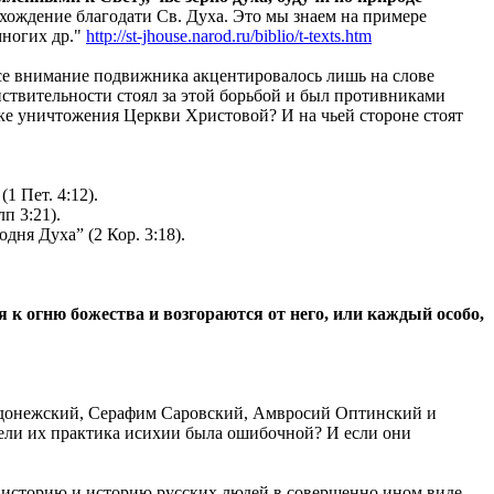
ождение благодати Св. Духа. Это мы знаем на примере
многих др."
http://st-jhouse.narod.ru/biblio/t-texts.htm
все внимание подвижника акцентировалось лишь на слове
йствительности стоял за этой борьбой и был противниками
ке уничтожения Церкви Христовой? И на чьей стороне стоят
1 Пет. 4:12).
п 3:21).
дня Духа” (2 Кор. 3:18).
я к огню божества и возгораются от него, или каждый особо,
Радонежский, Серафим Саровский, Амвросий Оптинский и
жели их практика исихии была ошибочной? И если они
ую историю и историю русских людей в совершенно ином виде.