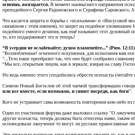
огненно, возгорается.
В момент наивысшего напряжения психич
преподобного Сергия Радонежского и Серафима Саровского, А
Что касается запрета и борьбы с «исихазмом» и «Иисусовой мо
связанном с этим именем), то запрет на подобное упоминание 
подобного умного делания, как ещё называют этот духовный о
те, кто поддерживает это и теперь?
“В усердии не ослабевайте; духом пламенейте...” (Рим. 12:11)
“Возлюбленные! огненного искушения, для испытания вам посыла
“...Тело наше преобразит так, что оно будет сообразно славному
“Мы все, открытым лицом, как в зеркале, взирая на славу Господ
Но ведь именно этого сподобились обрести исихасты (читайте 
Симеон Новый Богослов об этой чаемой трансформации говори
или все вместе, если возможно, и сияют посреди, как боги
”.
Кого не устраивает сама возможность повторения кем-либо из
Один из участников форума даже выложил ссылку "О лжеучен
другие исихасты, теперь должны быть отнесены нами, таким о
исповедовали лжеучение то могут ли русские православные люд
Эти несколько вопросов дают возможность увидеть то, как в о