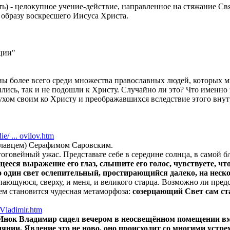
ость) - целокупное учение-действие, направленное на стяжание 
 образу воскресшего Иисуса Христа.
ции"
ны более всего среди множества православных людей, которых м
зились, так и не подошли к Христу. Случайно ли это? Что именно
ухом своим ко Христу и преображавшихся вследствие этого внут
e/ ... ovilov.htm
славцем) Серафимом Саровским.
гоговейный ужас. Представьте себе в середине солнца, в самой б
ееся выражение его глаз, слышите его голос, чувствуете, что
ько один свет ослепительный, простирающийся далеко, на нес
щуюся, сверху, и меня, и великого старца. Возможно ли предст
еем становится чудесная метаморфоза:
созерцающий Свет сам ст
s/Vladimir.htm
Инок Владимир сидел вечером в неосвещённом помещении вмес
янии. Явление это не ново, оно происходит со многими устре