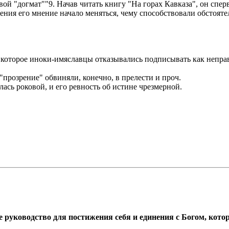
 "догмат""9. Начав читать книгу "На горах Кавказа", он сперв
тения его мнение начало меняться, чему способствовали обстоят
которое иноки-имяславцы отказывались подписывать как непра
"прозрение" обвиняли, конечно, в прелести и проч.
ась роковой, и его ревность об истине чрезмерной.
 руководство для постижения себя и единения с Богом, кото