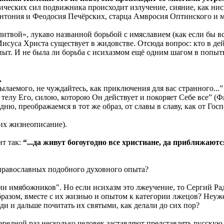
еских сил подвижника происходит излучение, сияние, как нисх
нтония и Феодосия Печёрских, старца Амвросия Оптинского и 
литвой», лукаво названной борьбой с имяславием (как если бы 
Иисуса Христа существует в жидовстве. Отсюда вопрос: кто в де
пыт. И не была ли борьба с исихазмом ещё одним шагом в попыт
.
емого, не чуждайтесь, как приключения для вас странного...” (
 телу Его, силою, которою Он действует и покоряет Себе все” (Фл
ню, преображаемся в тот же образ, от славы в славу, как от Госпо
их жизнеописание).
т так:
“...да живут богоугодно все христиане, да приближаютс
 православных подобного духовного опыта?
ии имябожников". Но если исихазм это лжеучение, то Сергий 
бразом, вместе с их жизнью и опытом к категории лжецов? Неу
и и дальше почитать их святыми, как делали до сих пор?
чередной раз несколько человек заставляют представлять русск