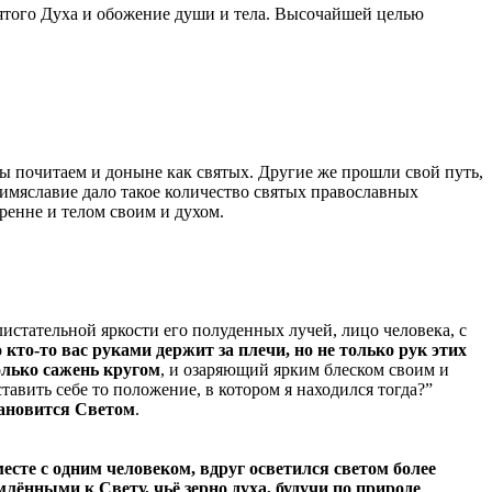
Святого Духа и обожение души и тела. Высочайшей целью
ы почитаем и доныне как святых. Другие же прошли свой путь,
 имяславие дало такое количество святых православных
ренне и телом своим и духом.
листательной яркости его полуденных лучей, лицо человека, с
 кто-то вас руками держит за плечи, но не только рук этих
колько сажень кругом
, и озаряющий ярким блеском своим и
авить себе то положение, в котором я находился тогда?”
ановится Светом
.
те с одним человеком, вдруг осветился светом более
млёнными к Свету, чьё зерно духа, будучи по природе