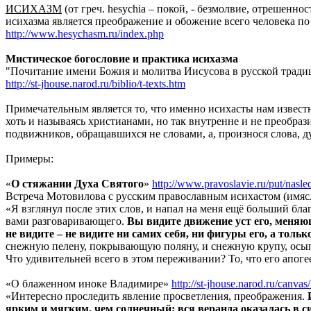
ИСИХАЗМ
(от греч. hesychia – покой, - безмолвие, отрешенн
исихазма является преображение и обожение всего человека по
http://www.hesychasm.ru/index.php
Мистическое богословие и практика исихазма
"Почитание имени Божия и молитва Иисусова в русской тради
http://st-jhouse.narod.ru/biblio/t-texts.htm
Примечательным является то, что именно исихасты нам извест
хоть и называясь христианами, но так внутренне и не преобра
подвижников, обращавшихся не словами, а, произнося слова, д
Примеры:
«
О стяжании Духа Святого
»
http://www.pravoslavie.ru/put/nasledi
Встреча Мотовилова с русским православным исихастом (имя
«Я взглянул после этих слов, и напал на меня ещё больший бла
вами разговаривающего.
Вы видите движение уст его, меняющ
не видите – не видите ни самих себя, ни фигуры его, а тол
снежную пелену, покрывающую поляну, и снежную крупу, осыпаю
Что удивительней всего в этом переживании? То, что его апог
«О блаженном иноке Владимире»
http://st-jhouse.narod.ru/canva
«Интересно проследить явление просветления, преображения.
ярким и мягким, чем солнечный; вся веранда оказалась в си