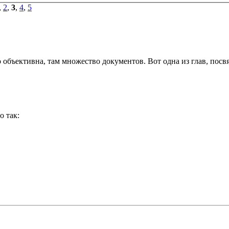
,
2
,
3
,
4
,
5
 объективна, там множество документов. Вот одна из глав, посв
о так: