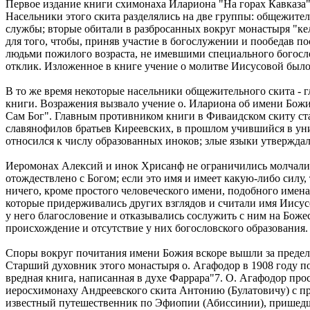
Первое издание книги схимонаха Илариона "На горах Кавказа" 
Насельники этого скита разделялись на две группы: общежите
службы; вторые обитали в разбросанных вокруг монастыря "ке
для того, чтобы, приняв участие в богослужении и пообедав по
людьми пожилого возраста, не имевшими специального богосл
отклик. Изложенное в книге учение о молитве Иисусовой был
В то же время некоторые насельники общежительного скита - г
книги. Возражения вызвало учение о. Илариона об имени Бож
Сам Бог". Главным противником книги в Фиваидском скиту ст
славянофилов братьев Киреевских, в прошлом учившийся в уни
относился к числу образованных иноков; злые языки утверждал
Иеромонах Алексий и инок Хрисанф не ограничились молчаливы
отождествлено с Богом; если это имя и имеет какую-либо силу,
ничего, кроме простого человеческого имени, подобного имен
которые придерживались других взглядов и считали имя Иису
у него благословение и отказывались сослужить с ним на Боже
происхождение и отсутствие у них богословского образования.
Споры вокруг почитания имени Божия вскоре вышли за пределы
Старший духовник этого монастыря о. Агафодор в 1908 году п
вредная книга, написанная в духе Фаррара"7. О. Агафодор про
иеросхимонаху Андреевского скита Антонию (Булатовичу) с пр
известный путешественник по Эфиопии (Абиссинии), пришедши