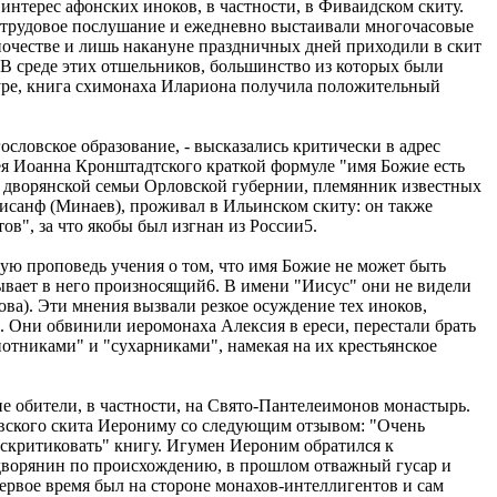
интерес афонских иноков, в частности, в Фиваидском скиту.
и трудовое послушание и ежедневно выстаивали многочасовые
иночестве и лишь накануне праздничных дней приходили в скит
. В среде этих отшельников, большинство из которых были
туре, книга схимонаха Илариона получила положительный
ословское образование, - высказались критически в адрес
ея Иоанна Кронштадтского краткой формуле "имя Божие есть
 дворянской семьи Орловской губернии, племянник известных
исанф (Минаев), проживал в Ильинском скиту: он также
в", за что якобы был изгнан из России5.
ую проповедь учения о том, что имя Божие не может быть
адывает в него произносящий6. В имени "Иисус" они не видели
ва). Эти мнения вызвали резкое осуждение тех иноков,
 Они обвинили иеромонаха Алексия в ереси, перестали брать
отниками" и "сухарниками", намекая на их крестьянское
е обители, в частности, на Свято-Пантелеимонов монастырь.
евского скита Иерониму со следующим отзывом: "Очень
аскритиковать" книгу. Игумен Иероним обратился к
 дворянин по происхождению, в прошлом отважный гусар и
рвое время был на стороне монахов-интеллигентов и сам