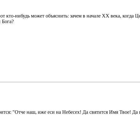
т кто-нибудь может объяснить: зачем в начале ХХ века, когда 
и Бога?
ся: "Отче наш, иже еси на Небесех! Да святится Имя Твое! Да п