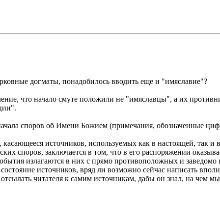
церковные догматы, понадобилось вводить еще и "имяславие"?
ение, что начало смуте положили не "имяславцы", а их противни
ции".
начала споров об Имени Божием (примечания, обозначенные цифр
касающееся источников, используемых как в настоящей, так и в
ких споров, заключается в том, что в его распоряжении оказыва
события излагаются в них с прямо противоположных и заведомо 
ая состояние источников, вряд ли возможно сейчас написать впо
я отсылать читателя к самим источникам, дабы он знал, на чем 