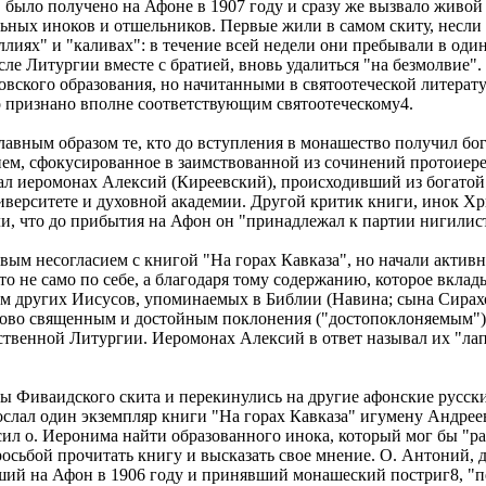
было получено на Афоне в 1907 году и сразу же вызвало живой 
льных иноков и отшельников. Первые жили в самом скиту, несл
ллиях" и "каливах": в течение всей недели они пребывали в од
сле Литургии вместе с братией, вновь удалиться "на безмолвие"
овского образования, но начитанными в святоотеческой литера
о признано вполне соответствующим святоотеческому4.
лавным образом те, кто до вступления в монашество получил бог
ием, сфокусированное в заимствованной из сочинений протоиер
ал иеромонах Алексий (Киреевский), происходивший из богатой
верситете и духовной академии. Другой критик книги, инок Хр
и, что до прибытия на Афон он "принадлежал к партии нигилисто
м несогласием с книгой "На горах Кавказа", но начали активн
 то не само по себе, а благодаря тому содержанию, которое вкл
ам других Иисусов, упоминаемых в Библии (Навина; сына Сирахо
сово священным и достойным поклонения ("достопоклоняемым").
ственной Литургии. Иеромонах Алексий в ответ называл их "лап
 Фиваидского скита и перекинулись на другие афонские русски
ослал один экземпляр книги "На горах Кавказа" игумену Андре
сил о. Иеронима найти образованного инока, который мог бы "р
осьбой прочитать книгу и высказать свое мнение. О. Антоний,
й на Афон в 1906 году и принявший монашеский постриг8, "пе