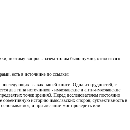
ки, поэтому вопрос - зачем это им было нужно, относится к
ами, есть в источнике по ссылке):
 последующих главах нашей книги. Одна из трудностей, с
ется два типа источников - имяславские и анти-имяславские
предвзятых точек зрения3. Перед исследователем постоянно
лне объективную историю имяславских споров; субъективность в
мы основываемся, и при желании мог проверить или