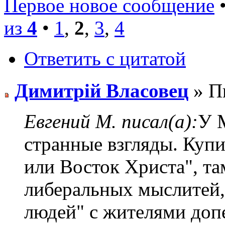
Первое новое сообщение
•
из
4
•
1
,
2
,
3
,
4
Ответить с цитатой
Димитрiй Власовец
» Пн
Евгений М. писал(а):
У 
странные взгляды. Купи
или Восток Христа", т
либеральных мыслитей,
людей" с жителями допе