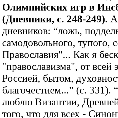
Олимпийских игр в Инсб
(Дневники, с. 248-249).
А 
дневников: “ложь, подделк
самодовольного, тупого, 
Православия"... Как я бес
"православизма", от всей 
Россией, бытом, духовно
благочестием...” (с. 331).
люблю Византии, Древней 
того, что для всех - Сино