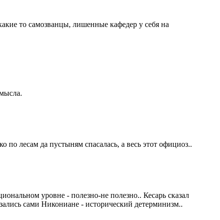
 какие то самозванцы, лишенные кафедер у себя на
смысла.
о по лесам да пустыням спасалась, а весь этот официоз..
иональном уровне - полезно-не полезно.. Кесарь сказал
казались сами Никониане - исторический детерминизм..