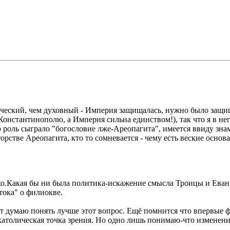
тический, чем духовный - Империя защищалась, нужно было защищ
Константинополю, а Империя сильна единством!), так что я в нег
лую роль сыграло "богословие лже-Ареопагита", имеется ввиду з
орстве Ареопагита, кто то сомневается - чему есть веские основ
хо.Какая бы ни была политика-искажение смысла Троицы и Еванг
тока" о филиокве.
т думаю понять лучше этот вопрос. Ещё помнится что впервые 
атолическая точка зрения. Но одно лишь понимаю-что изменение 