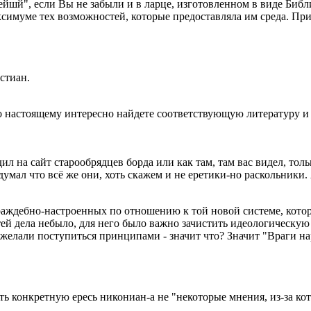
йшй", если Вы не забыли и в ларце, изготовленном в виде Библи
ксимуме тех возможностей, которые предоставляла им среда. При
стиан.
по настоящему интересно найдете соответствующую литературу и 
ходил на сайт старообрядцев борда или как там, там вас видел, то
одумал что всё же они, хоть скажем и не еретики-но раскольники.
враждебно-настроенных по отношению к той новой системе, кото
тей дела небыло, для него было важно зачистить идеологическую
 желали поступиться принципами - значит что? Значит "Враги на
ть конкретную ересь никониан-а не "некоторые мнения, из-за к