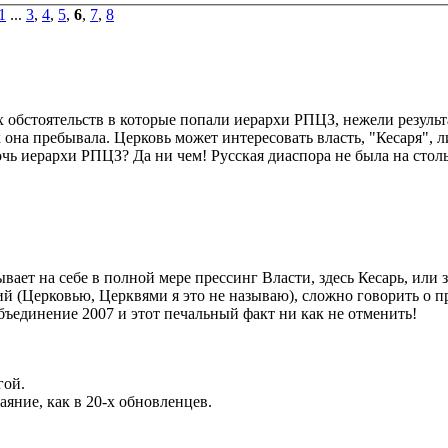
1
...
3
,
4
,
5
,
6
,
7
,
8
ех обстоятельств в которые попали иерархи РПЦЗ, нежели резуль
 она пребывала. Церковь может интересовать власть, "Кесаря", л
очь иерархи РПЦЗ? Да ни чем! Русская диаспора не была на стол
вает на себе в полной мере прессинг Власти, здесь Кесарь, или з
й (Церковью, Церквями я это не называю), сложно говорить о п
 объединение 2007 и этот печальный факт ни как не отменить!
гой.
яние, как в 20-х обновленцев.