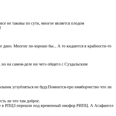
се не таковы по сути, многое является плодом
!
не дано. Многие ли-хорошо бы... А то кидаются в крайности-то
 но на самом-деле ни чего общего с Суздальским
ьник углубляться не буду.Помнится-про имяборчество что ли
ть ли что там доброе.
рые в РПЦЗ перешли под временный омофор РИПЦ. А Агафангел