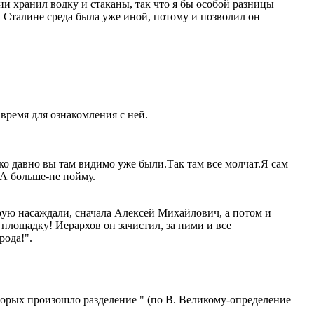
и хранил водку и стаканы, так что я бы особой разницы
 Сталине среда была уже иной, потому и позволил он
время для ознакомления с ней.
лько давно вы там видимо уже были.Так там все молчат.Я сам
 А больше-не пойму.
рую насаждали, сначала Алексей Михайлович, а потом и
 площадку! Иерархов он зачистил, за ними и все
рода!".
оторых произошло разделение " (по В. Великому-определение