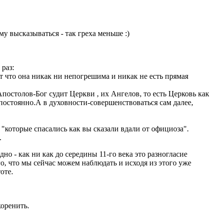
 высказываться - так греха меньше :)
 раз:
т что она никак ни непогрешима и никак не есть прямая
постолов-Бог судит Церкви , их Ангелов, то есть Церковь как
 постоянно.А в духовности-совершенствоваться сам далее,
которые спасались как вы сказали вдали от официоза".
.
дно - как ни как до середины 11-го века это разногласие
го, что мы сейчас можем наблюдать и исходя из этого уже
оте.
коренить.