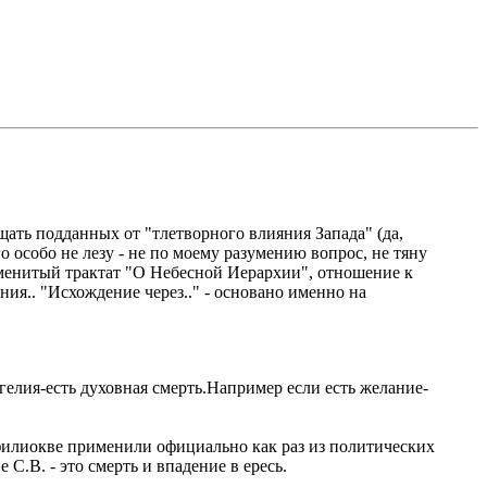
ать подданных от "тлетворного влияния Запада" (да,
о особо не лезу - не по моему разумению вопрос, не тяну
наменитый трактат "О Небесной Иерархии", отношение к
ания.. "Исхождение через.." - основано именно на
елия-есть духовная смерть.Например если есть желание-
филиокве применили официально как раз из политических
С.В. - это смерть и впадение в ересь.