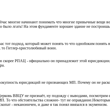
ейчас многие начинают понимать что многие привычные вещи вов
но было лгать! На этом фундаменте хорошее здание не построишь
вас тот подход, который может понять то что однобоким понять 
", то Гитлер-христолюбивый воин.
он скорее РПАЦ - официально он принадлежит этой юрисдикции,
ра.
вокупность юрисдикций не признающих МП. Почему он не раскол
Церковь ВВЦУ не признаёт, ну подожду с выводами, посмотрим ес
П. То что обстоятельства сложнее- тут не оправдание.Некото
копат - неканоничен, и даже я так понял ввязался в экуменизм.