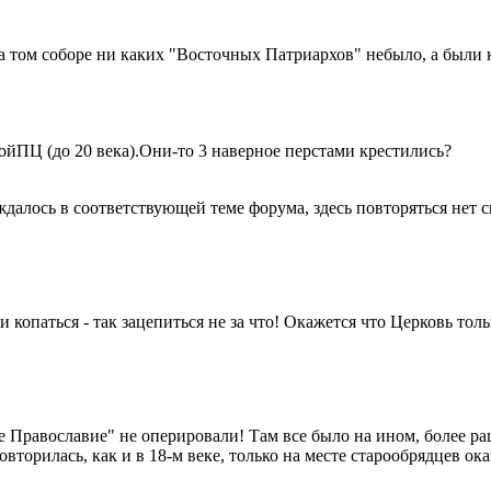
 на том соборе ни каких "Восточных Патриархов" небыло, а были
ойПЦ (до 20 века).Они-то 3 наверное перстами крестились?
ждалось в соответствующей теме форума, здесь повторяться нет 
копаться - так зацепиться не за что! Окажется что Церковь тольк
 Православие" не оперировали! Там все было на ином, более рац
овторилась, как и в 18-м веке, только на месте старообрядцев о