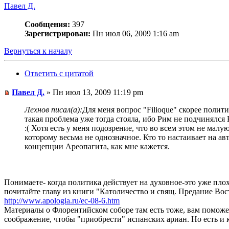
Павел Д.
Сообщения:
397
Зарегистрирован:
Пн июл 06, 2009 1:16 am
Вернуться к началу
Ответить с цитатой
Павел Д.
» Пн июл 13, 2009 11:19 pm
Лехнов писал(а):
Для меня вопрос "Filioque" скорее поли
такая проблема уже тогда стояла, ибо Рим не подчинялся 
:( Хотя есть у меня подозрение, что во всем этом не ма
которому весьма не однозначное. Кто то настаивает на авт
концепции Ареопагита, как мне кажется.
Понимаете- когда политика действует на духовное-это уже пло
почитайте главу из книги "Католичество и свящ. Предание Вос
http://www.apologia.ru/ec-08-6.htm
Материалы о Флорентийском соборе там есть тоже, вам поможе
соображение, чтобы "приобрести" испанских ариан. Но есть и к