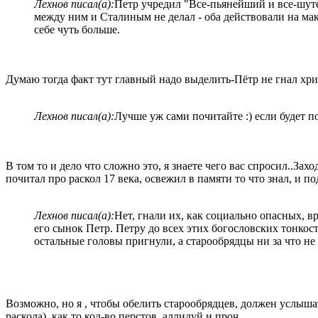
Лехнов писал(а):
Петр учредил "Все-пьянейший и все-шуте
между ним и Сталиным не делал - оба действовали на ма
себе чуть больше.
Думаю тогда факт тут главный надо выделить-Пётр не гнал хри
Лехнов писал(а):
Лучше уж сами почитайте :) если будет 
В том то и дело что сложно это, я знаете чего вас спросил..За
почитал про раскол 17 века, освежил в памяти то что знал, и п
Лехнов писал(а):
Нет, гнали их, как социально опасных, 
его сынок Петр. Петру до всех этих богословских тонкос
остальные головы пригнули, а старообрядцы ни за что не
Возможно, но я , чтобы обелить старообрядцев, должен услыша
раскола), как то кол-во перстов, аллилуй и проч.