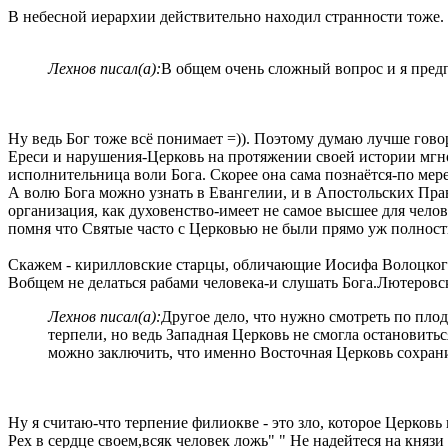
В небесной иерархии действительно находил странности тоже.
Лехнов писал(а):
В общем очень сложный вопрос и я предп
Ну ведь Бог тоже всё понимает =)). Поэтому думаю лучше говор
Ереси и нарушения-Церковь на протяжении своей истории мгнов
исполнительница воли Бога. Скорее она сама познаётся-по мер
А волю Бога можно узнать в Евангелии, и в Апостольских Прав
организация, как духовенство-имеет не самое высшее для челов
помня что Святые часто с Церковью не были прямо уж полнос
Скажем - кирилловские старцы, обличающие Иосифа Волоцкого,
Вобщем не делаться рабами человека-и слушать Бога.Лютеровск
Лехнов писал(а):
Другое дело, что нужно смотреть по плода
терпели, но ведь Западная Церковь не смогла остановитьс
можно заключить, что именно Восточная Церковь сохрани
Ну я считаю-что терпение филиокве - это зло, которое Церковь 
Рех в сердце своем,всяк человек ложь" " Не надейтеся на князи