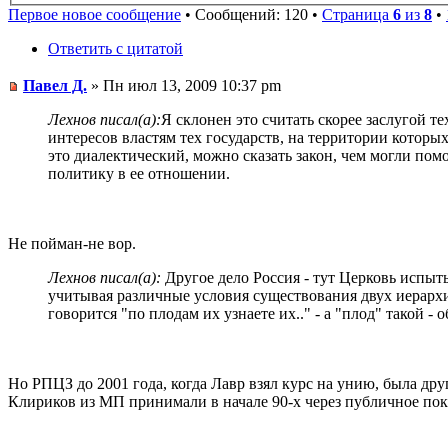
Первое новое сообщение
• Сообщений: 120 •
Страница
6
из
8
•
Ответить с цитатой
Павел Д.
» Пн июл 13, 2009 10:37 pm
Лехнов писал(а):
Я склонен это считать скорее заслугой т
интересов властям тех государств, на территории которых
это диалектический, можно сказать закон, чем могли пом
политику в ее отношении.
Не пойман-не вор.
Лехнов писал(а):
Другое дело Россия - тут Церковь испыты
учитывая различные условия существования двух иерархи
говорится "по плодам их узнаете их.." - а "плод" такой -
Но РПЦЗ до 2001 года, когда Лавр взял курс на унию, была дру
Клириков из МП принимали в начале 90-х через публичное пока