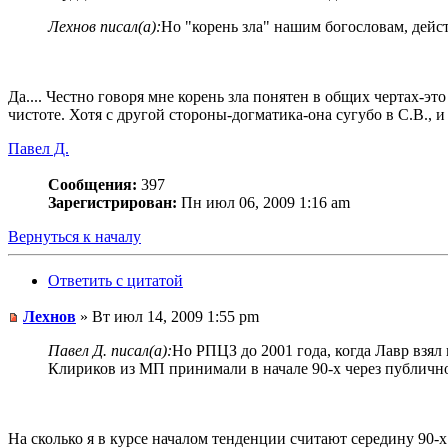
Лехнов писал(а):
Но "корень зла" нашим богословам, дейс
Да.... Честно говоря мне корень зла понятен в общих чертах-эт
чистоте. Хотя с другой стороны-догматика-она сугубо в С.В., и 
Павел Д.
Сообщения:
397
Зарегистрирован:
Пн июл 06, 2009 1:16 am
Вернуться к началу
Ответить с цитатой
Лехнов
» Вт июл 14, 2009 1:55 pm
Павел Д. писал(а):
Но РПЦЗ до 2001 года, когда Лавр взял
Клириков из МП принимали в начале 90-х через публично
На сколько я в курсе началом тенденции считают середину 90-