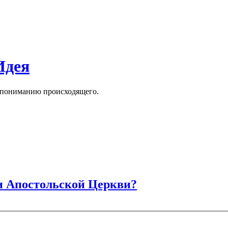
Идея
к пониманию происходящего.
и Апостольской Церкви?