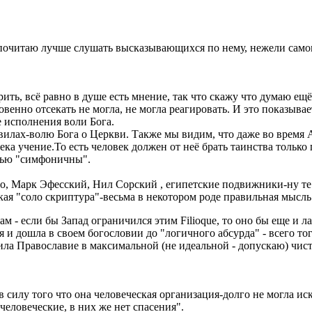
очитаю лучше слушать высказывающихся по нему, нежели самому
ить, всё равно в душе есть мнение, так что скажу что думаю ещё
енно отсекать не могла, не могла реагировать. И это показывае
е исполнения воли Бога.
илах-волю Бога о Церкви. Также мы видим, что даже во время А
ека учение.То есть человек должен от неё брать таинства только
тью "симфоничны".
 Марк Эфесский, Нил Сорский , египетские подвижники-ну те "
ая "соло скриптура"-весьма в некотором роде правильная мысль
м - если бы Запад ограничился этим Filioque, то оно бы еще и ла
я и дошла в своем богословии до "логичного абсурда" - всего то
ла Православие в максимальной (не идеальной - допускаю) чист
в силу того что она человеческая организация-долго не могла ис
 человеческие, в них же нет спасения".