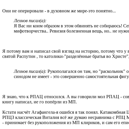
Они не оперировали - в духовном же мире-это понятно...
Лехнов писал(а):
Я Вас ни коим образом в этом обвинять не собираюсь! С
мифотворчества.. Ревизия болезненная вещь, но.. не нуж
Я потому вам и написал свой взгляд на историю, потому что у 
святой Распутин , то католики-"разделённые братья во Христе
Лехнов писал(а):
Рукополагался он там, но "раскольник" 
синодом не имеет - это совершенно самостоятельная фигу
Я знаю, что к РПАЦ относился. А вы говорили мол РПАЦ - со
книгу написал, ие го попёрли из МП.
Кстати насчёт Агафангела-я ошибся я так понял. Катакомбная 
РПЦЗ классическая Виталия всё же думаю несравнима с РПЦ М
- принимает без рукоположения из МП клириков, и сам его епис