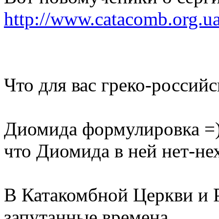
http://www.catacomb.org.u
Что для вас греко-россий
Диомида формулировка =))
что Диомида в ней нет-не
В Катакомбной Церкви и 
запутанные времена....