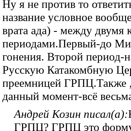
Ну я не против то ответи
название условное вообщ
врата ада) - между двумя
периодами.Первый-до Мил
гонения. Второй период-на
Русскую Катакомбную Цер
преемницей ГРПЦ.Также , 
данный момент-всё весьма
Андрей Козин писал(а):
ГРПЦ? ГРПЦ это форму