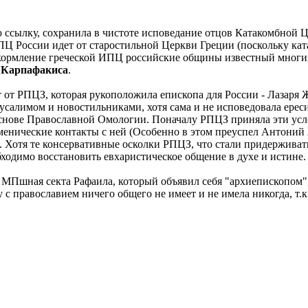
ю ссылку, сохранила в чистоте исповедание отцов Катакомбной Ц
Ц России идет от старостильной Церкви Греции (поскольку ката
д окормление греческой ИПЦ российские общины известный мног
 Карпафакиса
.
т от РПЦЗ, которая рукоположила епископа для России - Лазаря
усалимом и новостильниками, хотя сама и не исповедовала ерес
нове Православной Омологии. Поначалу РПЦЗ приняла эти услови
менические контакты с ней (Особенно в этом преуспел Антоний 
 Хотя те консервативные осколки РПЦЗ, что стали придерживат
бходимо восстановить евхаристическое общение в духе и истине.
то МПшная секта Рафаила, который объявил себя "архиепископом",
 с православием ничего общего не имеет и не имела никогда, т.