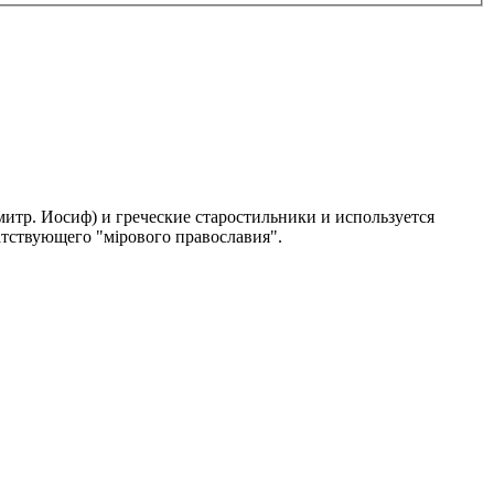
итр. Иосиф) и греческие старостильники и используется
атствующего "мiрового православия".