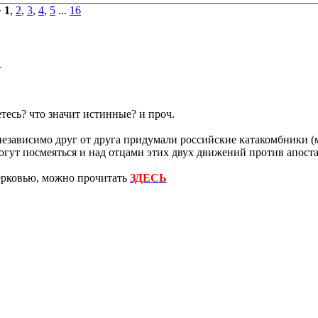
•
1
,
2
,
3
,
4
,
5
...
16
"
есь? что значит истинные? и проч.
езависимо друг от друга придумали российские катакомбники (м
огут посмеяться и над отцами этих двух движений против апост
Церковью, можно прочитать
ЗДЕСЬ