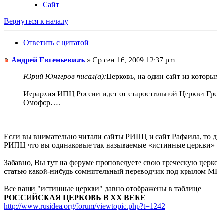
Сайт
Вернуться к началу
Ответить с цитатой
Андрей Евгеньевичъ
» Ср сен 16, 2009 12:37 pm
Юрий Юнгеров писал(а):
Церковь, на один сайт из котор
Иерархия ИПЦ России идет от старостильной Церкви Грец
Омофор….
Если вы внимательно читали сайты РИПЦ и сайт Рафаила, то до
РИПЦ что вы одинаковые так называемые «истинные церкви»
Забавно, Вы тут на форуме проповедуете свою греческую церков
статью какой-нибудь сомнительный переводчик под крылом М
Все ваши "истинные церкви" давно отображены в таблице
РОССИЙСКАЯ ЦЕРКОВЬ В ХХ ВЕКЕ
http://www.rusidea.org/forum/viewtopic.php?t=1242