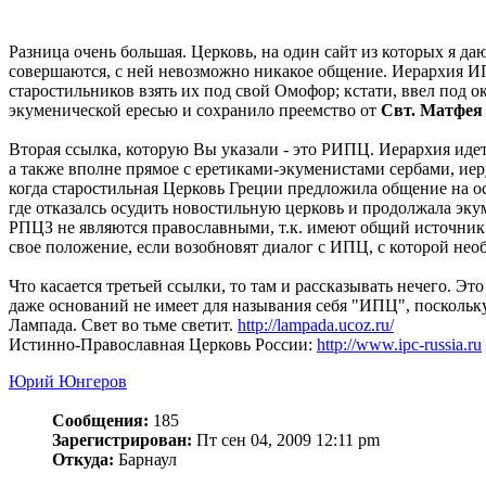
Разница очень большая. Церковь, на один сайт из которых я да
совершаются, с ней невозможно никакое общение. Иерархия ИП
старостильников взять их под свой Омофор; кстати, ввел по
экуменической ересью и сохранило преемство от
Свт. Матфея
Вторая ссылка, которую Вы указали - это РИПЦ. Иерархия иде
а также вполне прямое с еретиками-экуменистами сербами, иер
когда старостильная Церковь Греции предложила общение на ос
где отказалсь осудить новостильную церковь и продолжала эку
РПЦЗ не являются православными, т.к. имеют общий источник.
свое положение, если возобновят диалог с ИПЦ, с которой нео
Что касается третьей ссылки, то там и рассказывать нечего. Э
даже оснований не имеет для называния себя "ИПЦ", поскольку
Лампада. Свет во тьме светит.
http://lampada.ucoz.ru/
Истинно-Православная Церковь России:
http://www.ipc-russia.ru
Юрий Юнгеров
Сообщения:
185
Зарегистрирован:
Пт сен 04, 2009 12:11 pm
Откуда:
Барнаул