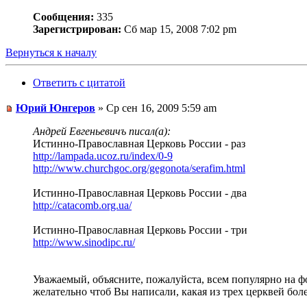
Сообщения:
335
Зарегистрирован:
Сб мар 15, 2008 7:02 pm
Вернуться к началу
Ответить с цитатой
Юрий Юнгеров
» Ср сен 16, 2009 5:59 am
Андрей Евгеньевичъ писал(а):
Истинно-Православная Церковь России - раз
http://lampada.ucoz.ru/index/0-9
http://www.churchgoc.org/gegonota/serafim.html
Истинно-Православная Церковь России - два
http://catacomb.org.ua/
Истинно-Православная Церковь России - три
http://www.sinodipc.ru/
Уважаемый, объясните, пожалуйста, всем популярно на ф
желательно чтоб Вы написали, какая из трех церквей бол