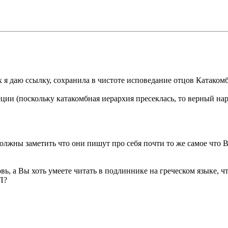
ых я даю ссылку, сохранила в чистоте исповедание отцов Катако
ии (поскольку катакомбная иерархия пресеклась, то верный нар
лжны заметить что они пишут про себя почти то же самое что В
ь, а Вы хоть умеете читать в подлиннике на греческом языке, ч
П?