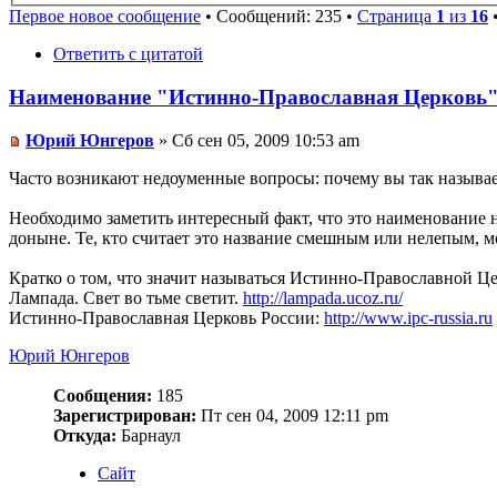
Первое новое сообщение
• Сообщений: 235 •
Страница
1
из
16
Ответить с цитатой
Наименование "Истинно-Православная Церковь
Юрий Юнгеров
» Сб сен 05, 2009 10:53 am
Часто возникают недоуменные вопросы: почему вы так называет
Необходимо заметить интересный факт, что это наименование н
доныне. Те, кто считает это название смешным или нелепым, м
Кратко о том, что значит называться Истинно-Православной 
Лампада. Свет во тьме светит.
http://lampada.ucoz.ru/
Истинно-Православная Церковь России:
http://www.ipc-russia.ru
Юрий Юнгеров
Сообщения:
185
Зарегистрирован:
Пт сен 04, 2009 12:11 pm
Откуда:
Барнаул
Сайт