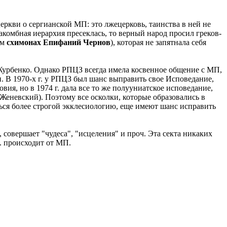
еркви о сергианской МП: это лжецерковь, таинства в ней не
комбная иерархия пресеклась, то верный народ просил греков-
им
схимонах Епифаний Чернов
), которая не запятнала себя
 Журбенко. Однако РПЦЗ всегда имела косвенное общение с МП,
и. В 1970-х г. у РПЦЗ был шанс выправить свое Исповедание,
я, но в 1974 г. дала все то же полууниатское исповедание,
Женевский). Поэтому все осколки, которые образовались в
ься более строгой экклесиологию, еще имеют шанс исправить
 совершает "чудеса", "исцеления" и проч. Эта секта никаких
к. происходит от МП.