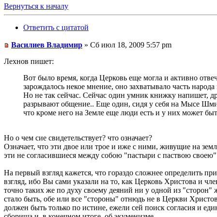
Вернуться к началу
Ответить с цитатой
Василиев Владимир
» Сб июл 18, 2009 5:57 pm
Лехнов пишет:
Вот было время, когда Церковь еще могла и активно отве
зарождалось некое мнение, оно захватывало часть народа 
Но не так сейчас. Сейчас один умник книжку напишет, др
разрывают общение.. Еще один, сидя у себя на Мысе Шмид
что кроме него на Земле еще люди есть и у них может быть
Но о чем сие свидетельствует? что означает?
Означает, что эти двое или трое и иже с ними, живущие на земл
эти не согласившиеся между собою "пастыри с паствою своею" 
На первый взгляд кажется, что гораздо сложнее определить при
взгляд, ибо Вы сами указали на то, как Церковь Христова и чл
точно таких же по духу своему деяний ни у одной из "сторон"
стало быть, обе или все "стороны" отнюдь не в Церкви Христов
должен быть только по истине, ежели сей поиск согласия и еди
сборища и, в конечном итоге, об экуменизме.