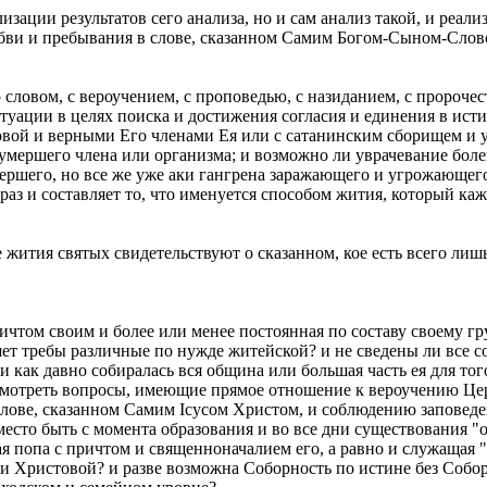
изации результатов сего анализа, но и сам анализ такой, и реал
юбви и пребывания в слове, сказанном Самим Богом-Сыном-Слов
о словом, с вероучением, с проповедью, с назиданием, с пророче
уации в целях поиска и достижения согласия и единения в исти
овой и верными Его членами Ея или с сатанинским сборищем и у
мершего члена или организма; и возможно ли уврачевание болез
мершего, но все же уже аки гангрена заражающего и угрожающего
раз и составляет то, что именуется способом жития, который каж
 жития святых свидетельствуют о сказанном, кое есть всего ли
ричтом своим и более или менее постоянная по составу своему гр
ет требы различные по нужде житейской? и не сведены ли все 
 как давно собиралась вся община или большая часть ея для тог
зсмотреть вопросы, имеющие прямое отношение к вероучению Це
лове, сказанном Самим Iсусом Христом, и соблюдению заповедей 
место быть с момента образования и во все дни существования "о
ая попа с причтом и священноначалием его, а равно и служащая
и Христовой? и разве возможна Соборность по истине без Собор