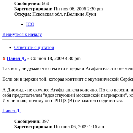
Сообщения:
664
Зарегистрирован:
Пн ноя 06, 2006 2:30 pm
Откуда:
Псковская обл. г.Великие Луки
ICQ
Вернуться к началу
Ответить с цитатой
Павел Д.
» Сб июл 18, 2009 4:30 pm
Так вот , не думаю что тем кто в церкви Агафангела-это не меш
Если он в церкви той, которая контачит с экуменической Сербс
А Диомид - не скучнее Агафы ангела конечно. По его версии, из
себя предстоятелем "вдовствующей московской патриархии", к
И я не знаю, почему он с РПЦЗ (В) не захотел соединяться.
Павел Д.
Сообщения:
397
Зарегистрирован:
Пн июл 06, 2009 1:16 am