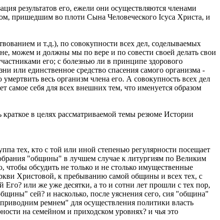
изация результатов его, ежели они осуществляются членами
ом, пришедшим во плоти Сына Человеческого Iсуса Христа, и
ствованием и т.д.), по совокупности всех дел, соделываемых
не, можем и должны мы по вере и по совести своей делать свои
частниками его; с болезнью ли в принципе здорового
ни или единственное средство спасения самого организма -
 умертвить весь организм члена его. А совокупность всех дел
ет самое себя для всех внешних тем, что именуется образом
шь краткое в целях рассматриваемой темы резюме Истории
уппа тех, кто с той или иной степенью регулярности посещает
собрания "общины" в лучшем случае к литургиям по Великим
о, чтобы обсудить не только и не столько имущественные
ркви Христовой, к пребыванию самой общины и всех тех, с
Его? или же уже десятки, а то и сотни лет прошли с тех пор,
бщины" сей? и насколько, после уяснения сего, сия "община"
 "приводним ремнем" для осуществления политики власть
ности на семейном и приходском уровнях? и чья это