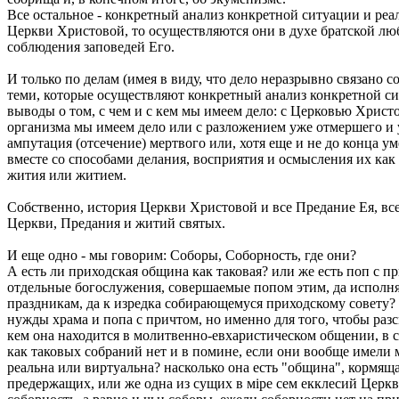
Все остальное - конкретный анализ конкретной ситуации и реал
Церкви Христовой, то осуществляются они в духе братской л
соблюдения заповедей Его.
И только по делам (имея в виду, что дело неразрывно связано с
теми, которые осуществляют конкретный анализ конкретной сит
выводы о том, с чем и с кем мы имеем дело: с Церковью Христ
организма мы имеем дело или с разложением уже отмершего и у
ампутация (отсечение) мертвого или, хотя еще и не до конца у
вместе со способами делания, восприятия и осмысления их как 
жития или житием.
Собственно, история Церкви Христовой и все Предание Ея, все
Церкви, Предания и житий святых.
И еще одно - мы говорим: Соборы, Соборность, где они?
А есть ли приходская община как таковая? или же есть поп с п
отдельные богослужения, совершаемые попом этим, да исполня
праздникам, да к изредка собирающемуся приходскому совету? и
нужды храма и попа с причтом, но именно для того, чтобы ра
кем она находится в молитвенно-евхаристическом общении, в с
как таковых собраний нет и в помине, если они вообще имели 
реальна или виртуальна? насколько она есть "община", кормящ
предержащих, или же одна из сущих в мiре сем екклесий Церкв