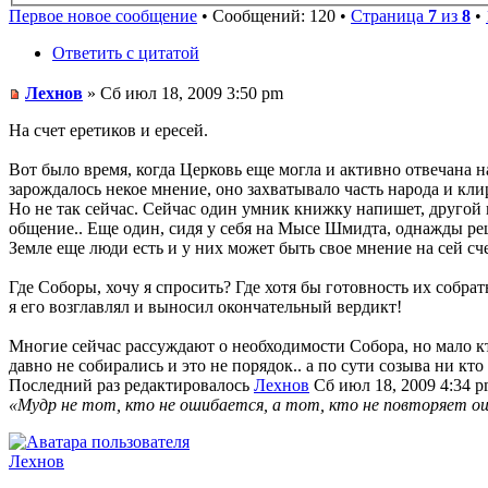
Первое новое сообщение
• Сообщений: 120 •
Страница
7
из
8
•
Ответить с цитатой
Лехнов
» Сб июл 18, 2009 3:50 pm
На счет еретиков и ересей.
Вот было время, когда Церковь еще могла и активно отвечана 
зарождалось некое мнение, оно захватывало часть народа и клир
Но не так сейчас. Сейчас один умник книжку напишет, другой п
общение.. Еще один, сидя у себя на Мысе Шмидта, однажды реша
Земле еще люди есть и у них может быть свое мнение на сей сче
Где Соборы, хочу я спросить? Где хотя бы готовность их собра
я его возглавлял и выносил окончательный вердикт!
Многие сейчас рассуждают о необходимости Собора, но мало к
давно не собирались и это не порядок.. а по сути созыва ни кт
Последний раз редактировалось
Лехнов
Сб июл 18, 2009 4:34 pm
«Мудр не тот, кто не ошибается, а тот, кто не повторяет ош
Лехнов