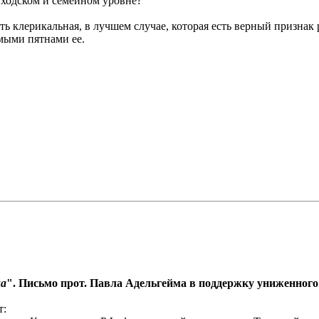
риходском и семейном уровне?
ть клерикальная, в лучшем случае, которая есть верный признак
мыми пятнами ее.
ха
". Письмо прот. Павла Адельгейма в поддержку униженно
т: