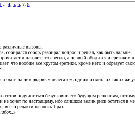
1
...
4
,
5
,
6
,
7
,
8
на различные вызовы.
а, собирался собор, разбирал вопрос и решал, как быть дальше.
рочитает и назовет это ересью, а первый обидится и еретиком в
ет, что вообще все кругом еретики, кроме него и образует свою 
т..
ть и быть на нем рядовым делегатом, одним из многих таких же у
то готов подчиниться безусловно его будущим решениям, потому
о и не хочет по настоящему, ибо слишком велик риск остаться в м
, всего редактировалось 1 раз.
ибок..»