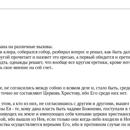
чана на различные вызовы.
и клира, собирался собор, разбирал вопрос и решал, как быть да
угой прочитает и назовет это ересью, а первый обидится и ерети
та, однажды решает, что вообще все кругом еретики, кроме него
 свое мнение на сей счет..
е, не согласились между собою о всяком деле и, стало быть, сре
точно не составляют Церковь Христову, ибо Его среди них нет.
 этом, а кто из них, не согласившись с другим и другими, вышел
ены Ея - те, кому дана власть быть чадами Божиими, поступали в 
 живущих на земле и именующих себя членами церкви христианско
ой, ибо вышли из Нея, если только они когда-либо входили в Нея
нства осуществляется верными Его, ибо в противном случае по и