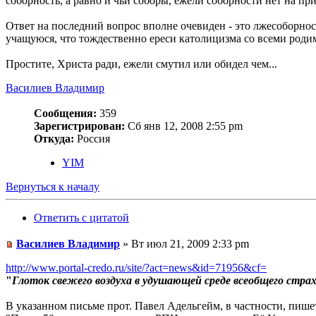
соборность, а равно и чьи соборы, ежели соборности нет на п
Ответ на последний вопрос вполне очевиден - это лжесоборнос
учащуюся, что тождественно ереси католицизма со всеми роди
Простите, Христа ради, ежели смутил или обидел чем...
Василиев Владимир
Сообщения:
359
Зарегистрирован:
Сб янв 12, 2008 2:55 pm
Откуда:
Россия
YIM
Вернуться к началу
Ответить с цитатой
Василиев Владимир
» Вт июл 21, 2009 2:33 pm
http://www.portal-credo.ru/site/?act=news&id=71956&cf=
"
Глоток свежего воздуха в удушающей среде всеобщего стра
В указанном письме прот. Павел Адельгейм, в частности, пише