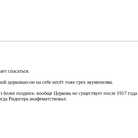
ает спасаться.
кой церковью-он на себе несёт тоже грех экуменизма.
 более поздних- вообще Церковь не существует после 1917 года .
огда Ридигера анафематствовал.