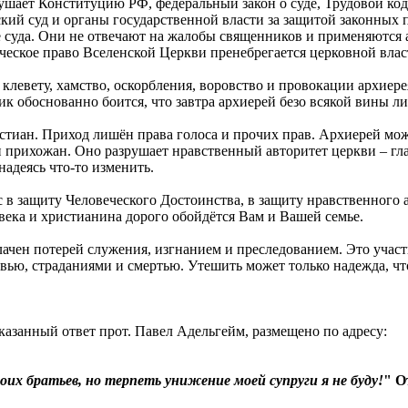
шает Конституцию РФ, федеральный закон о суде, Трудовой код
ий суд и органы государственной власти за защитой законных п
 суда. Они не отвечают на жалобы священников и применяются 
еское право Вселенской Церкви пренебрегается церковной влас
клевету, хамство, оскорбления, воровство и провокации архиере
 обоснованно боится, что завтра архиерей безо всякой вины ли
тиан. Приход лишён права голоса и прочих прав. Архиерей може
 прихожан. Оно разрушает нравственный авторитет церкви – гла
надеясь что-то изменить.
 в защиту Человеческого Достоинства, в защиту нравственного 
овека и христианина дорого обойдётся Вам и Вашей семье.
лачен потерей служения, изгнанием и преследованием. Это уча
вью, страданиями и смертью. Утешить может только надежда, что
азанный ответ прот. Павел Адельгейм, размещено по адресу:
их братьев, но терпеть унижение моей супруги я не буду!
" О