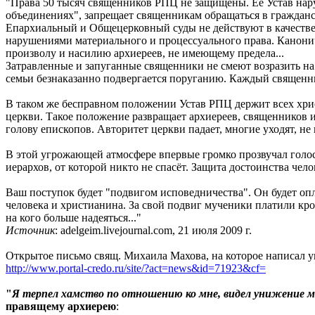
"Права 50 тысяч священников РПЦ не защищены. Её Устав нару
объединениях", запрещает священникам обращаться в гражданск
Епархиальный и Общецерковный суды не действуют в качестве
нарушениями материального и процессуального права. Канонич
произволу и насилию архиереев, не имеющему предела...
Затравленные и запуганные священники не смеют возразить на 
семьи безнаказанно подвергается поруганию. Каждый священник
В таком же бесправном положении Устав РПЦ держит всех хрис
церкви. Такое положение развращает архиереев, священников и
голову епископов. Авторитет церкви падает, многие уходят, не 
В этой угрожающей атмосфере впервые громко прозвучал голос
иерархов, от которой никто не спасёт. Защита достоинства чел
Ваш поступок будет "подвигом исповедничества". Он будет оп
человека и христианина. За свой подвиг мученики платили кро
на кого больше надеяться..."
Источник
: adelgeim.livejournal.com, 21 июля 2009 г.
Открытое письмо свящ. Михаила Махова, на которое написал ук
http://www.portal-credo.ru/site/?act=news&id=71923&cf=
"
Я терпел хамство по отношению ко мне, видел унижение мо
правящему архиерею
: