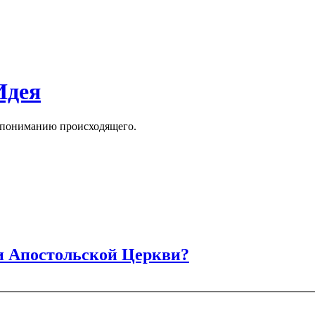
Идея
к пониманию происходящего.
и Апостольской Церкви?