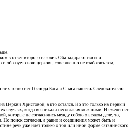
льше.
ком в ответ второго назовет. Оба задирают носы и
 и образует свою церковь, совершенно не озаботясь тем,
ди них точно нет Господа Бога и Спаса нашего. Следовательно
 из Церкви Христовой, а кто остался. Но это только на первый
тех случаях, когда возникали несогласия меж ними. И ежели нет
й, которые не согласились между собою о всяком деле, то,
. Но поиск согласия, а равно и соединения может быть и
стине речь уже идет только о той или иной форме сатанинского