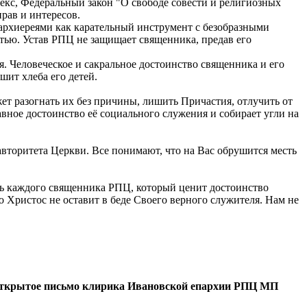
екс, Федеральный закон "О свободе совести и религиозных
рав и интересов.
архиереями как карательный инструмент с безобразными
тью. Устав РПЦ не защищает священника, предав его
я. Человеческое и сакральное достоинство священника и его
шит хлеба его детей.
т разогнать их без причины, лишить Причастия, отлучить от
вное достоинство её социального служения и собирает угли на
авторитета Церкви. Все понимают, что на Вас обрушится месть
сть каждого священника РПЦ, который ценит достоинство
 Христос не оставит в беде Своего верного служителя. Нам не
ткрытое письмо клирика Ивановской епархии РПЦ МП