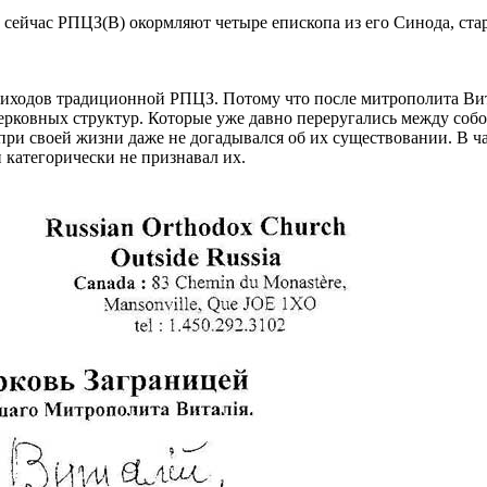
 сейчас РПЦЗ(В) окормляют четыре епископа из его Синода, ста
риходов традиционной РПЦЗ. Потому что после митрополита Вита
ерковных структур. Которые уже давно переругались между собо
ри своей жизни даже не догадывался об их существовании. В ча
 категорически не признавал их.