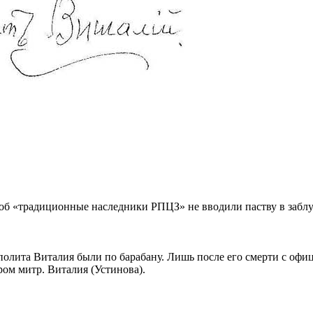
об «традиционные наследники РПЦЗ» не вводили паству в заблу
ополита Виталия были по барабану. Лишь после его смерти с оф
ом митр. Виталия (Устинова).