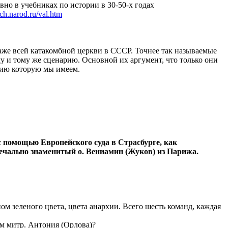
о в учебниках по истории в 30-50-х годах
rch.narod.ru/val.htm
аже всей катакомбной церкви в СССР. Точнее так называемые
у и тому же сценарию. Основной их аргумент, что только они
цию которую мы имеем.
помощью Европейского суда в Страсбурге, как
 печально знаменитый о. Вениамин (Жуков) из Парижа.
м зеленого цвета, цвета анархии. Всего шесть команд, каждая
м митр. Антония (Орлова)?