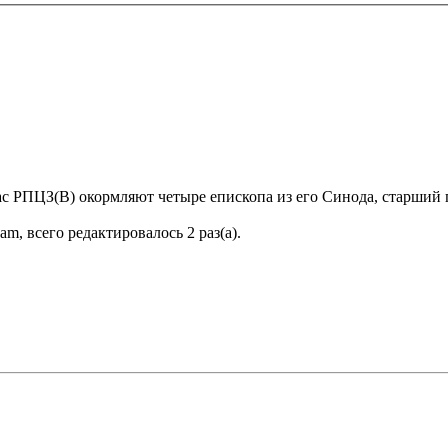
ас РПЦЗ(В) окормляют четыре епископа из его Синода, старший 
am, всего редактировалось 2 раз(а).