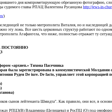
одняшнего дня компрометирующую обрезанную фотографию, словн
ды судимого главы РПАЦ Валентина Русанцова
http://jews-in-chu
om/
)
аследницей не только митрополита Виталия, но и наследницей д
ожно эту ложь. Все шесть церковных структур работают по одном
рополита Агафангела, что ниже, полностью отражает ту ситуа
Е ПОСТОЯННО
З
фором «архиеп.» Тихона Пасечника
ая была зарегистрирована в коммунистической Молдавии с 
нтония Рудея De iure. De facto, управляет этой корпорацией
)
)
ганова)
ков сынов лейтенанта Шмидта". Как правило, они все, в основно
 между РПЦЗ(В) Владимира (Целищева) и РосПЦ (О) под омофоро