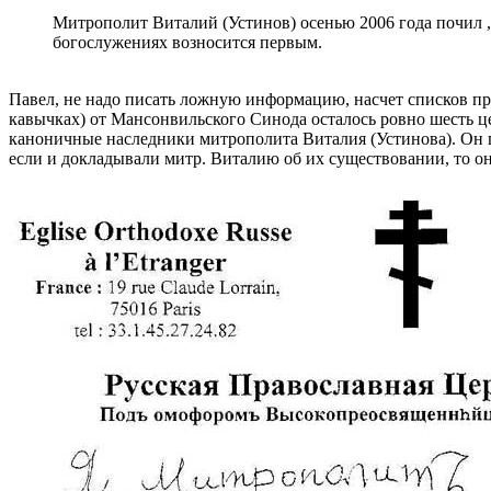
Митрополит Виталий (Устинов) осенью 2006 года почил ,
богослужениях возносится первым.
Павел, не надо писать ложную информацию, насчет списков п
кавычках) от Мансонвильского Синода осталось ровно шесть ц
каноничные наследники митрополита Виталия (Устинова). Он п
если и докладывали митр. Виталию об их существовании, то он