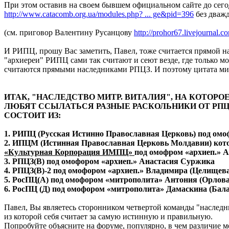
При этом оставив на своем бывшем официальном сайте до сег
http://www.catacomb.org.ua/modules.php? ... ge&pid=396
без дваж
(см. приговор Валентину Русанцову
http://prohor67.livejournal.c
И РИПЦ, прошу Вас заметить, Павел, тоже считается прямой н
"архиереи" РИПЦ сами так считают и сеют везде, где только м
считаются прямыми наследниками РПЦЗ. И поэтому цитата мит
ИТАК, "НАСЛЕДСТВО МИТР. ВИТАЛИЯ", НА КОТОРО
ЛЮБЯТ ССЫЛАТЬСЯ РАЗНЫЕ РАСКОЛЬНИКИ ОТ РПЦ
СОСТОИТ ИЗ:
1. РИПЦ (Русская Истинно Православная Церковь) под омо
2. ИПЦМ (Истинная Православная Церковь Молдавии) котор
«Культурная Корпорация ИМПЦ»
под омофром «архиеп.» А
3. РПЦЗ(В) под омофором «архиеп.» Анастасия Суржика
4. РПЦЗ(В)-2 под омофором «архиеп.» Владимира (Целищева
5. РосПЦ(А) под омофором «митрополита» Антония (Орлова
6. РосПЦ (Д) под омофором «митрополита» Дамаскина (Бала
Павел, Вы являетесь сторонником четвертой команды "наследни
из которой себя считает за самую истинную и правильную.
Попробуйте объясните на форуме, популярно, в чем различие