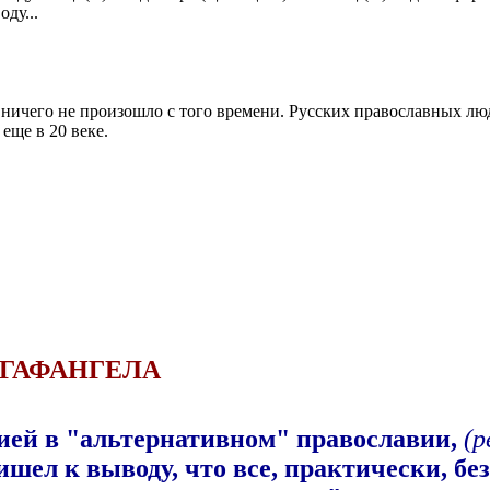
ду...
о ничего не произошло с того времени. Русских православных лю
еще в 20 веке.
АГАФАНГЕЛА
цией в "альтернативном" православии,
(р
ишел к выводу, что все, практически, б