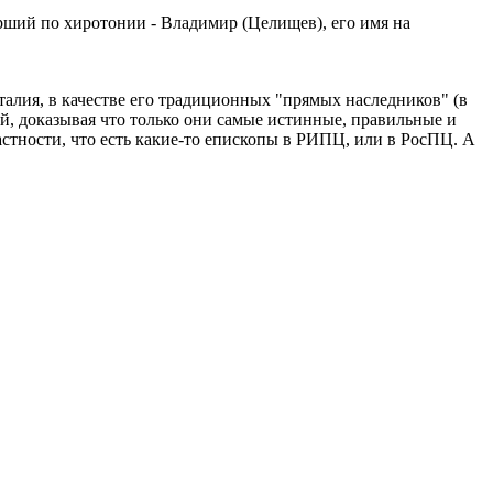
рший по хиротонии - Владимир (Целищев), его имя на
лия, в качестве его традиционных "прямых наследников" (в
й, доказывая что только они самые истинные, правильные и
стности, что есть какие-то епископы в РИПЦ, или в РосПЦ. А