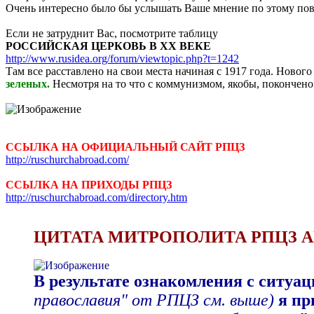
Очень интересно было бы услышать Ваше мнение по этому пово
Если не затруднит Вас, посмотрите таблицу
РОССИЙСКАЯ ЦЕРКОВЬ В XX ВЕКЕ
http://www.rusidea.org/forum/viewtopic.php?t=1242
Там все расставлено на свои места начиная с 1917 года. Новог
зеленых.
Несмотря на то что с коммунизмом, якобы, покончено 
ССЫЛКА НА ОФИЦИАЛЬНЫЙ САЙТ РПЦЗ
http://ruschurchabroad.com/
ССЫЛКА НА ПРИХОДЫ РПЦЗ
http://ruschurchabroad.com/directory.htm
ЦИТАТА МИТРОПОЛИТА РПЦЗ 
В результате ознакомления с ситуа
православия" от РПЦЗ см. выше)
я пр