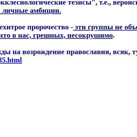
экклесиологические тезисы", т.е., веро
 личные амбиции.
ехитрое пророчество -
эти группы не объе
 что в нас, грешных, несокрушимо
.
ежды на возрождение православия, всяк, 
85.html