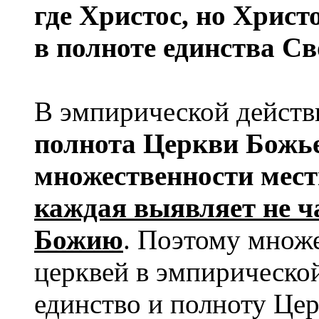
где Христос, но Христ
в полноте единства Св
В эмпирической дейст
полнота Церк­ви Божь
множественности мест
каждая выявляет не ч
Божию
. По­этому множ
церквей в эмпирической
единство и полноту Церк