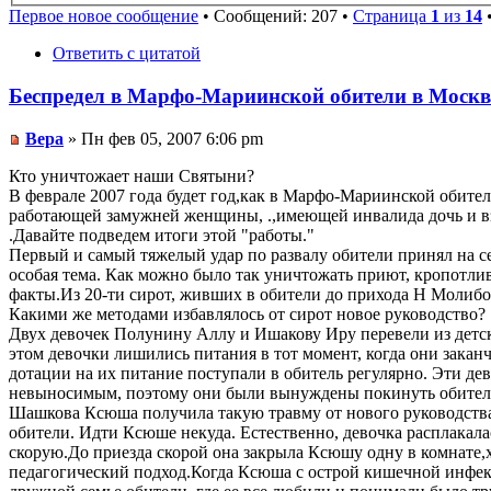
Первое новое сообщение
• Сообщений: 207 •
Страница
1
из
14
Ответить с цитатой
Беспредел в Марфо-Мариинской обители в Москв
Вера
» Пн фев 05, 2007 6:06 pm
Кто уничтожает наши Святыни?
В феврале 2007 года будет год,как в Марфо-Мариинской обител
работающей замужней женщины, .,имеющей инвалида дочь и взр
.Давайте подведем итоги этой "работы."
Первый и самый тяжелый удар по развалу обители принял на с
особая тема. Как можно было так уничтожать приют, кропотли
факты.Из 20-ти сирот, живших в обители до прихода Н Молибог
Какими же методами избавлялось от сирот новое руководство?
Двух девочек Полунину Аллу и Ишакову Иру перевели из детско
этом девочки лишились питания в тот момент, когда они закан
дотации на их питание поступали в обитель регулярно. Эти дев
невыносимым, поэтому они были вынуждены покинуть обител
Шашкова Ксюша получила такую травму от нового руководства,ч
обители. Идти Ксюше некуда. Естественно, девочка расплакал
скорую.До приезда скорой она закрыла Ксюшу одну в комнате,х
педагогический подход.Когда Ксюша с острой кишечной инфекци