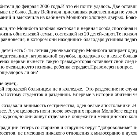
обители до февраля 2006 года.И это ей почти удалось. Две ост
ьше не было. Дашу Вейнгард приехавшая родственница не узнала
ваний и выскочила из кабинета Молибоги хлопнув дверью. Боясь
няли,что Молибога злобная жестокая и нервная особа,способная 
ь жизнь обительской семьи, состоящей из 20 детей-сирот.Те пси
я равновесия, в котором они находились благодаря усилиям пед
тей есть 5-ти летняя девочка,которую Молибога запирает одну в
водительницу патронажной службы, продержав ее в келье больше
тенах церкви вынести такую травму,которая оставляет свой след
но очевидно,что психика ребенка страдает.Правомерен вопрос.
бще,здоров ли он?
е будет,,
-ой городской больнице,а не в колледже. .Это разделение не сл
.Поэтому студенток и разделили. Впервые в истории обители чет
 создавали видимость сестричества, одев белые апостольники .Н
 все. А уж целовать ноги после вечерних правил Молибоге еще 
го курсов,но они живут отдельно в общежитии медицинского кол
радиций теперь со стариков и старушек берут "добровольные" п
роектов, не имеющих никакого отношения к милосердию и духо