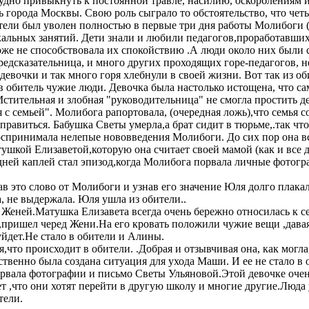
рудно привыкнуть к постоянной травле, насилию, оскорблениям
 города Москвы. Свою роль сыграло то обстоятельство, что четы
тели был уволен полностью в первые три дня работы Молибоги (
льных занятий. Дети знали и любили педагогов,проработавших с
оже не способствовала их спокойствию .А люди около них были 
редсказательница, и много других проходящих горе-педагогов, 
 девочки и так много горя хлебнули в своей жизни. Вот так из 
в обитель чужие люди. Девочка была настолько истощена, что сам
.Мстительная и злобная "руководительница" не смогла простить д
 с семьей". Молибога рапортовала, (очередная ложь),что семья 
равиться. Бабушка Светы умерла,а брат сидит в тюрьме,.так что
воспринимала нелепые нововведения Молибоги. До сих пор она в
атушкой Елизаветой,которую она считает своей мамой (как и все
едней каплей стал эпизод,когда Молибога порвала личные фотог
это слово от Молибоги и узнав его значение Юля долго плакал
, не выдержала. Юля ушла из обители..
Женей.Матушка Елизавета всегда очень бережно относилась к с
пришел черед Жени.На его кровать положили чужие вещи ,давая
уйдет.Не стало в обители и Алины.
,что происходит в обители. .Добрая и отзывчивая она, как мог
твенно была создана ситуация для ухода Маши. И ее не стало в 
орвала фотографии и письмо Светы Ульяновой.Этой девочке очен
ет ,что они хотят перейти в другую школу и многие другие.Люда 
тели.