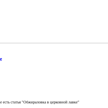
е
е есть статья "Обжираловка в церковной лавке"