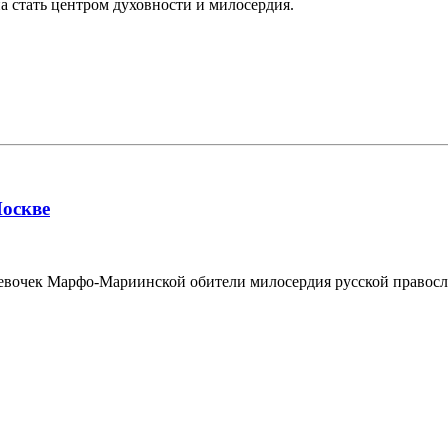
а стать центром духовности и милосердия.
оскве
евочек Марфо-Мариинской обители милосердия русской правосл