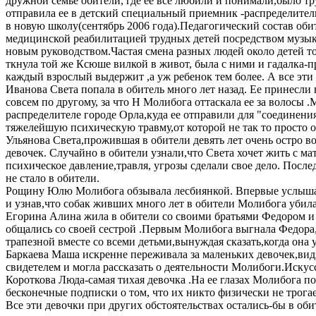
дружной семье обители, где ее все любили и понимали,было т
отправила ее в детский специальный приемник -распределитель
в новую школу(сентябрь 2006 года).Педагогический состав оби
медицинской реабилитацией трудных детей посредством музыка
новым руководством.Частая смена разных людей около детей т
ткнула той же Ксюше вилкой в живот, была с ними и гадалка-п
каждый взрослый выдержит ,а уж ребенок тем более. А все эти
Иванова Света попала в обитель много лет назад. Ее принесли 
совсем по другому, за что Н Молибога оттаскала ее за волосы 
распределителе городе Орла,куда ее отправили для "соединения
тяжелейшую психическую травму,от которой не так то просто оп
Ульянова Света,прожившая в обители девять лет очень остро 
девочек. Случайно в обители узнали,что Света хочет жить с м
психическое давление,травля, угрозы сделали свое дело. Посл
не стало в обители.
Рощину Юлю Молибога обзывала лесбиянкой. Впервые услышав 
и узнав,что собак живших много лет в обители Молибога убила
Егорина Алина жила в обители со своими братьями Федором и 
общались со своей сестрой .Первым Молибога выгнала Федора,
трапезной вместе со всеми детьми,вынуждая сказать,когда она 
Баркаева Маша искренне переживала за маленьких девочек,видя
свидетелем и могла рассказать о деятельности Молибоги.Искусс
Короткова Люда-самая тихая девочка .На ее глазах Молибога п
бесконечные подписки о том, что их никто физически не трога
Все эти девочки при других обстоятельствах остались-бы в оби