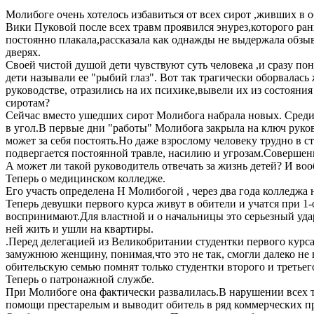
Молибоге очень хотелось избавиться от всех сирот ,живших в 
Вики Пуковой после всех травм проявился энурез,которого ран
постоянно плакала,рассказала как однажды не выдержала обзы
дверях.
Своей чистой душой дети чувствуют суть человека ,и сразу по
дети называли ее "рыбий глаз". Вот так трагически оборвалас
руководстве, отразились на их психике,вывели их из состояни
сиротам?
Сейчас вместо ушедших сирот Молибога набрала новых. Среди де
в угол.В первые дни "работы" Молибога закрыла на ключ руко
может за себя постоять.Но даже взрослому человеку трудно в с
подвергается постоянной травле, насилию и угрозам.Совершен
А может ли такой руководитель отвечать за жизнь детей? И воо
Теперь о медицинском колледже.
Его участь определена Н Молибогой , через два года колледжа н
Теперь девушки первого курса живут в обители и учатся при 1
воспринимают.Для властной и о начальницы это серьезный удар
ней жить и ушли на квартиры.
.Перед делегацией из Великобритании студентки первого курса
замужнюю женщину, понимая,что это не так, смогли далеко не
обительскую семью помнят только студентки второго и третье
Теперь о патронажной службе.
При Молибоге она фактически развалилась.В нарушении всех т
помощи престарелым и выводит обитель в ряд коммерческих п