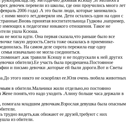
 и рукоприкладству. Методично добивая Ксюшу ,Н Молибога
рех девочек перевели из школы, где они проучились много лет
февраль 2006 года) .А это были люди, которые занимались
 ними много лет,доверяли им. Дети остались один на один с
странные.Вновь принятая воспитательница Гудкова ,например,
не имеющих к педагогике никакого отношения. Такое не
обители ушла Ксюша.
а не могла идти. Она первая сказала,что раньше было все
евочке такую дерзость.Света тоже оказалась в приемнике-
соединилась. На самом деле сирота пережила еще одну
 семья изначально не могла соединиться.
споминает ,как травили Ксюшу и не подпускали к ней других
 девочки обители).Ее участь была предрешена.Постоянное
рафии и письмо девочки ,которые ей были дороги.Вот и Светы
а.До этого никто не оскорблял ее.Юля очень любила животных
емьям в обители.Мальчики жили отдельно,но постоянно
 Жене понять,что надо уходить .Алину больше часа держали в
ла, помогала младшим девочкам.Взрослая девушка была опасным
обители.
ь трудно видеть,как обижают ее друзей,требуют с них
ушла из обители.