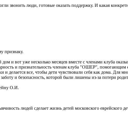
могли звонить люди, готовые оказать поддержку. И какая конкре
у признаку.
 дом и вот уже несколько месяцев вместе с членами клуба оказ
рность и признательность членам клуба "ОШЕР", помогающим ев
и и делается все, чтобы дети чувствовали себя как дома. Для м
 заботу и безопасность, которой были лишены из-за потери роди
ейну О.И.
ывчивость людей сделает жизнь детей московского еврейского де