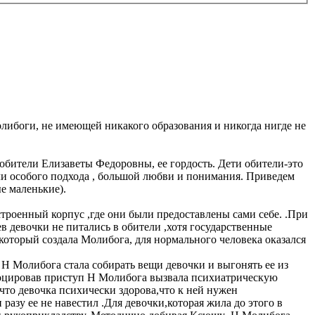
олибоги, не имеющей никакого образования и никогда нигде не
обители Елизаветы Федоровны, ее гордость. Дети обители-это
ли особого подхода , большой любви и понимания. Приведем
е маленькие).
строенный корпус ,где они были предоставлены сами себе. .При
в девочки не питались в обители ,хотя государственные
,который создала Молибога, для нормального человека оказался
 Н Молибога стала собирать вещи девочки и выгонять ее из
овоцировав приступ Н Молибога вызвала психиатрическую
что девочка психически здорова,что к ней нужен
азу ее не навестил .Для девочки,которая жила до этого в