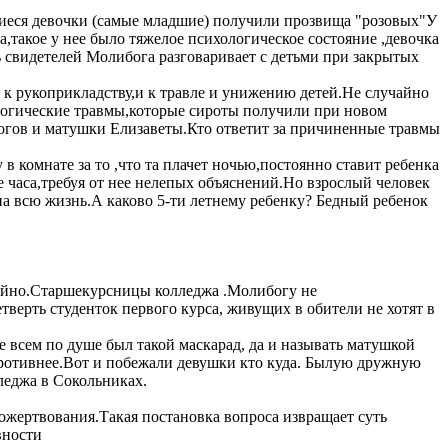
авшиеся девочки (самые младшие) получили прозвища "розовых"У
,такое у нее было тяжелое психологическое состояние ,девочка
 свидетелей Молибога разговаривает с детьми при закрытых
и к рукоприкладству,и к травле и унижению детей.Не случайно
хологические травмы,которые сироты получили при новом
агогов и матушки Елизаветы.Кто ответит за причиненные травмы
 комнате за то ,что та плачет ночью,постоянно ставит ребенка
 часа,требуя от нее нелепых объяснений.Но взрослый человек
 на всю жизнь.А каково 5-ти летнему ребенку? Бедный ребенок
учайно.Старшекурсницы колледжа .Молибогу не
верть студенток первого курса, живущих в обители не хотят в
е всем по душе был такой маскарад, да и называть матушкой
противнее.Вот и побежали девушки кто куда. Былую дружную
леджа в Сокольниках.
ожертвования.Такая постановка вопроса извращает суть
вности