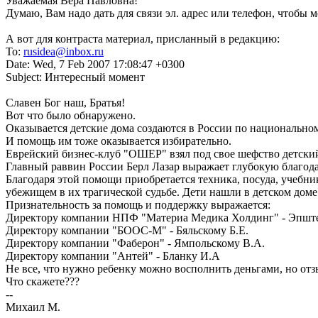
Уважаемая Вера Павловна!
Думаю, Вам надо дать для связи эл. адрес или телефон, чтобы 
А вот для контраста материал, присланный в редакцию:
To:
rusidea@inbox.ru
Date: Wed, 7 Feb 2007 17:08:47 +0300
Subject: Интересный момент
Славен Бог наш, Братья!
Вот что было обнаружено.
Оказывается детские дома создаются в России по национальном
И помощь им тоже оказывается избирательно.
Еврейский бизнес-клуб "ОШЕР" взял под свое шефство детский
Главный раввин России Берл Лазар выражает глубокую благода
Благодаря этой помощи приобретается техника, посуда, учебник
убежищем в их трагической судьбе. Дети нашли в детском доме
Признательность за помощь и поддержку выражается:
Директору компании НПФ "Материа Медика Холдинг" - Эпшт
Директору компании "БООC-М" - Бяльскому Б.Е.
Директору компании "Фаберон" - Ямпольскому В.А.
Директору компании "Антей" - Бланку И.А
Не все, что нужно ребенку можно восполнить деньгами, но отз
Что скажете???
--
Михаил М.