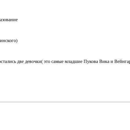
азование
инского)
остались две девочки( это самые младшие Пукова Вика и Вейнга