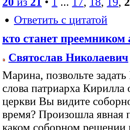
20
из
21
•
1
...
17
,
18
,
19
,
2
Ответить с цитатой
кто станет преемником 
Святослав Николаевич
Марина, позвольте задать
слова патриарха Кирилла о
церкви Вы видите соборно
время? Произошла явная п
каком соборном решении и