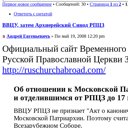
Первое новое сообщение
• Сообщений: 30 •
Страница
1
из
2
•
1
Ответить с цитатой
ВВЦУ, затем Архиерейский Синод РПЦЗ
Андрей Евгеньевичъ
» Пн май 19, 2008 12:20 pm
Официальный сайт Временного
Русской Православной Церкви 
http://ruschurchabroad.com/
Об отношении к Московской П
и отделившимся от РПЦЗ до 17 м
ВВЦУ РПЦЗ не признает "Акт о канон
Московской Патриархии. Поэтому счита
Всезарубежном Соборе.