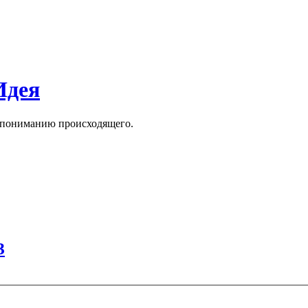
Идея
к пониманию происходящего.
З