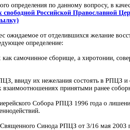
ого определения по данному вопросу, в кач
х свободной Российской Православной Це
сылку)
инес ожидаемое от отделившихся желание вос
едующее определение:
х как самочинное сборище, а хиротонии, со
ПЦЗ, ввиду их нежелания состоять в РПЦЗ и
их взаимоотношениях принятыми ранее собо
иерейского Собора РПЦЗ 1996 года о лишени
щеннодействий.
Священного Синода РПЦЗ от 3/16 мая 2003 