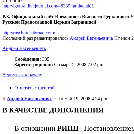
Источник
http://igym-n.livejournal.com/45339.html#cutid1
P.S. Официальный сайт Временного Высшего Церковного 
Русской Православной Церкви Заграницей
http://ruschurchabroad.com/
Последний раз редактировалось
Андрей Евгеньевичъ
Пт июн 27
Андрей Евгеньевичъ
Сообщения:
335
Зарегистрирован:
Сб мар 15, 2008 7:02 pm
Вернуться к началу
Ответить с цитатой
Андрей Евгеньевичъ
» Пн май 19, 2008 4:54 pm
В КАЧЕСТВЕ ДОПОЛНЕНИЯ
В отношении
РИПЦ
– Постановлением