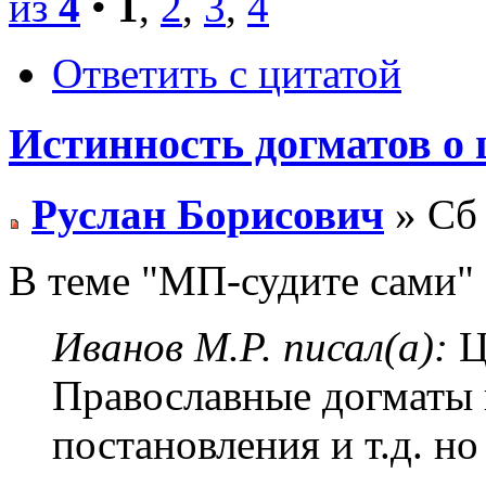
из
4
•
1
,
2
,
3
,
4
Ответить с цитатой
Истинность догматов о 
Руслан Борисович
» Сб 
В теме "МП-судите сами" 
Иванов М.Р. писал(а):
Ц
Православные догматы 
постановления и т.д. но