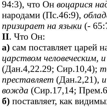
94:3), что Он
воцарися на
народами (Пс.46:9),
облад
призирает на языки
(- 65:
II
. Что Он:
а)
сам поставляет царей н
царством человеческим, 
(Дан.4,22.29; Сир.10,4);
т
преставляет
(Дан.2,21),
и
вожда
(Сир.17,14; Прем.6
б)
поставляет, как видимы