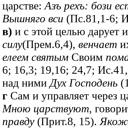
царстве:
Азъ рехъ: бози ес
Вышняго вси
(Пс.81,1-6; И
в)
и с этой целью дарует 
силу
(Прем.6,4),
венчает
и
елеем святым
Своим
пома
6; 16,3; 19,16; 24,7; Ис.41
над ними
Дух Господень
(1
г
Сам и управляет через ц
Мною царствуют
, говор
правду
(Прит.8, 15).
Якоже