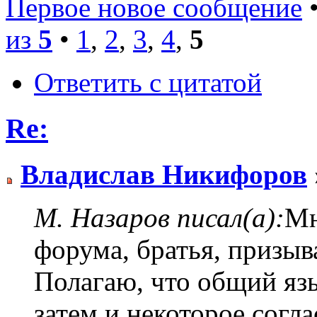
Первое новое сообщение
•
из
5
•
1
,
2
,
3
,
4
,
5
Ответить с цитатой
Re:
Владислав Никифоров
М. Назаров писал(а):
Мн
форума, братья, призыв
Полагаю, что общий язы
затем и некоторое согла