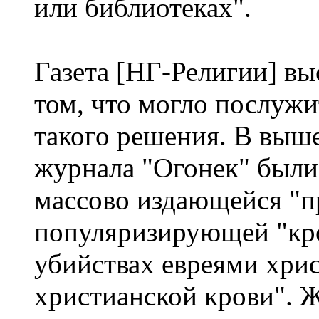
или библиотеках".
Газета [НГ-Религии] вы
том, что могло послуж
такого решения. В выш
журнала "Огонек" был
массово издающейся "п
популяризирующей "кро
убийствах евреями хри
христианской крови". 