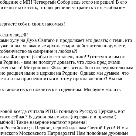
общение с МП! Четвертый Собор ведь этого не решал! В его
те ли вы сказать, что вы решили устранить этот «соблазн»
ергаете себя и своих пасомых!
усских людей!
ми хулу на Духа Святаго и продолжает это делать; с теми, кто
еужели вы, уважаемые архипастыри, действительно думаете,
собленчество за смирение и любовь?!
лита Филарета (якобы по его завещанию!!!) отступникам от
одине, - вам не помогут доказать, что ложь пред очами
несенского! Митрополит Филарет всегда был последовательным
но расцвел ныне в церкви на Родине. Однако мы думаем, что
е ли и вы присоединиться к этому прославлению?! Вы нас
 остановитесь и покайтесь в содеянном! Мы будем молить
Таковой всегда считала РПЦЗ гонимую Русскую Церковь, вот
того сейчас? В духовном смысле (нередко и в прямом!)
омбной! Такие наверное настают времена!
в Российских; в Церкви, верной идеалам Святой Руси! И мы
нического Московского Патриархата! Нам подобные духовные