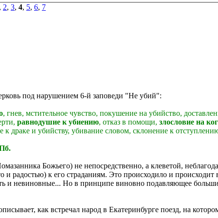
,
2
,
3
,
4
,
5
,
6
,
7
ерковь под нарушением 6-й заповеди "Не убий":
о
, гнев, мстительное чувство, покушение на убийство, доставл
ерти,
равнодушие к убиению
, отказ в помощи,
злословие на ког
е к драке и убийству, убивание словом, склонение к отступлени
Пб.
мазанника Божьего) не непосредственно, а клеветой, неблагода
о и радостью) к его страданиям. Это происходило и происходит в
ть и невиновные... Но в принципе виновно подавляющее большин
исывает, как встречал народ в Екатеринбурге поезд, на которо