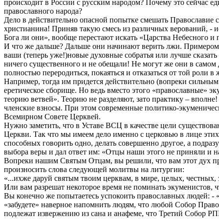
происходит в России с русским народом? Почему это сейчас е
православного народа?
Дело в действительно опасной попытке смешать Православие с
христианина! Приняв такую смесь из различных верований, - и
Бога ли они», вообще перестают искать «Царства Небесного и 
И что же дальше? Дальше они начинают верить лжи. Примером 
ваши (теперь уже!)новые духовные собратья или лучше сказать
ничего существенного и не обещали! Не могут же они в самом
полностью переродиться, покаяться и отказаться от той роли в
Например, тогда им придется действительно (вопреки сильным 
еретическое сборище. Но ведь вместо этого «православные» эку
теорию ветвей». Теорию не разделяют, зато практику – вполне
членские взносы. При этом современные политико-экуменическ
Всемирном Совете Церквей.
Нужно заметить, что в Уставе ВСЦ в качестве цели существова
Церкви. Так что мы имеем дело именно с церковью в лице этих
способных говорить одно, делать совершенно другое, а подраз
выбора веры и дал ответ им: «Отцы наши этого не приняли и н
Вопреки нашим Святым Отцам, вы решили, что вам этот дух при
произносить слова следующей молитвы на литургии:
«...ихже даруй святым твоим церквам, в мире, целых, честных
Или вам разрешат некоторое время не поминать экуменистов, ч
Вы конечно же попытаетесь успокоить православных людей: - «
«забудете» наверное напомнить людям, что любой Собор Прав
подлежат извержению из сана и анафеме, что Третий Собор РПЦ