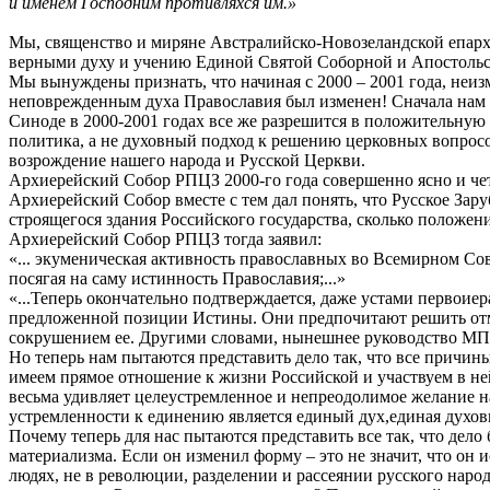
и именем Господним противляхся им.»
Мы, священство и миряне Австралийско-Новозеландской епарх
верными духу и учению Единой Святой Соборной и Апостольск
Мы вынуждены признать, что начиная с 2000 – 2001 года, неи
неповрежденным духа Православия был изменен! Сначала нам хо
Синоде в 2000-2001 годах все же разрешится в положительную 
политика, а не духовный подход к решению церковных вопросо
возрождение нашего народа и Русской Церкви.
Архиерейский Собор РПЦЗ 2000-го года совершенно ясно и че
Архиерейский Собор вместе с тем дал понять, что Русское Зар
строящегося здания Российского государства, сколько положени
Архиерейский Собор РПЦЗ тогда заявил:
«... экуменическая активность православных во Всемирном Со
посягая на саму истинность Православия;...»
«...Теперь окончательно подтверждается, даже устами первоие
предложенной позиции Истины. Они предпочитают решить отм
сокрушением ее. Другими словами, нынешнее руководство МП 
Но теперь нам пытаются представить дело так, что все причин
имеем прямое отношение к жизни Российской и участвуем в не
весьма удивляет целеустремленное и непреодолимое желание н
устремленности к единению является единый дух,единая духов
Почему теперь для нас пытаются представить все так, что дело
материализма. Если он изменил форму – это не значит, что он и
людях, не в революции, разделении и рассеянии русского наро