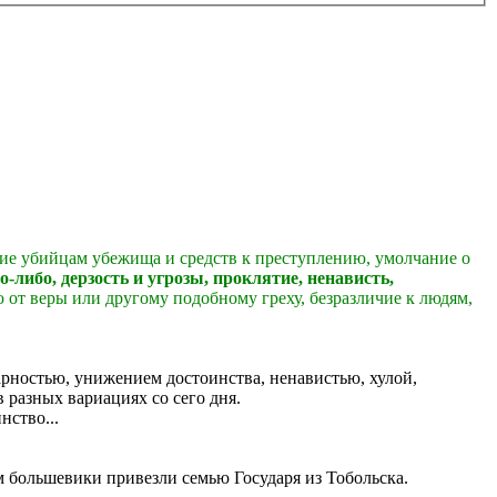
ение убийцам убежища и средств к преступлению, умолчание о
о-либо, дерзость и угрозы, проклятие, ненависть,
ю от веры или другому подобному греху, безразличие к людям,
рностью, унижением достоинства, ненавистью, хулой,
 разных вариациях со сего дня.
ство...
м большевики привезли семью Государя из Тобольска.