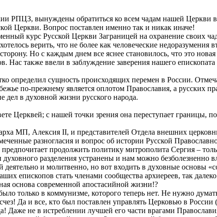
ии РПЦЗ, вынуждены обратиться ко всем чадам нашей Церкви в 
ой Церкви. Вопрос поставлен именно так и никак иначе!
зменный курс Русской Церкви Заграницей на охранение своих ча
телось верить, что не более как человеческие недоразумения в
сторону. Но с каждым днем все яснее становилось, что это нова
в. Нас также ввели в заблуждение заверения нашего епископата
тко определил сущность происходящих перемен в России. Отмеч
убежье по-прежнему является оплотом Православия, а русских пр
е дел в духовной жизни русского народа.
вете Церквей; с нашей точки зрения она переступает границы, 
рарха МП, Алексия II, и представителей Отдела внешних церков
еченные разногласия и вопрос об истории Русской Православн
предпочитает продолжить политику митрополита Сергия – тольк
ы духовного разделения устранены и нам можно безболезненно в
й деятельно и молитвенно, но вот входить в духовные основы «
аших епископов стать членами сообщества архиереев, так далек
ная основа современной апостасийной жизни!?
 было только в коммунизме, которого теперь нет. Не нужно думат
счез! Да и все, кто был поставлен управлять Церковью в России 
да! Даже не в истреблении лучшей его части врагами Православия