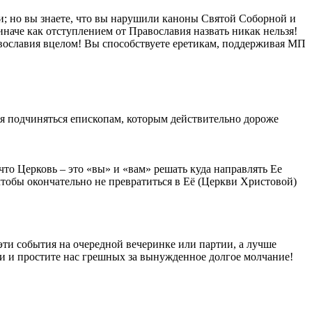
и; но вы знаете, что вы нарушили каноны Святой Соборной и
иначе как отступлением от Православия назвать никак нельзя!
вославия вцелом! Вы способствуете еретикам, поддерживая МП
ся подчиняться епископам, которым действительно дороже
 что Церковь – это «вы» и «вам» решать куда направлять Ее
 чтобы окончательно не превратиться в Её (Церкви Христовой)
 эти события на очередной вечеринке или партии, а лучше
си и простите нас грешных за вынужденное долгое молчание!