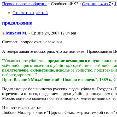
Первое новое сообщение
• Сообщений: 93 •
Страница
4
из
7
•
1
Ответить с цитатой
продолжение
Михаил М.
» Ср янв 24, 2007 12:04 pm
Согласен, вопрос очень сложный...
А теперь давайте посмотрим, что же понимает Православная Ц
"Умышленное убийство,
предание немощного в руки сильног
чьём-либо приготовлении к убийству, содействие чьей-либо см
памятозлобие, оклеветание
, невольное убийство, подстрекани
неблагодарность..."
Прот. Василий Михайловский "Полная исповедь", 1889 г., С
Подавляющее большинство русских людей убивали Государя (По
отречением от него, преданием в руки убийц, равнодушием (а т
Можно конечно выделять более виновных, менее виновных, ес
Или вот такая цитата:
Любовь Миллер в книге "Царская Семья жертва темной силы" оп