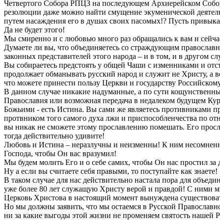
Четвертого Собора РПЦЗ на последующем Архиерейском Соборе
резолюции даже можно найти смущение экуменической деятельн
путем насаждения его в душах своих пасомых!? Пусть привыка
Да не будет этого!
Мы смиренно и с любовью много раз обращались к вам и сейчас
Думаете ли вы, что объединяетесь со страждующим православ
законных представителей этого народа – и в том, и в другом с
Вы собираетесь предстоять у общей Чаши с изменниками и отсту
продолжает обманывать русский народ и служит не Христу, а 
что можете принести пользу Церкви и государству Российскому
В данном случае никакие надуманные, а по сути кощунственные
Православия или возможная передача в недалеком будущем Кур
Божьими - есть Истина. Вы сами же являетесь противниками п
протвником того самого духа лжи и приспособленчества по от
вы никак не сможете этому прославлению помешать. Его просл
тогда действительно удивите!
Любовь и Истина – неразлучны и неизменны! К ним несомненно
Господа, чтобы Он вас вразумил!
Мы будем молить Его и о себе самих, чтобы Он нас простил за
Ну а если вы считаете себя правыми, то поступайте как знаете!
В таком случае для нас действительно настала пора для объед
уже более 80 лет служащую Христу верой и правдой! С ними мы
Церковь Христова в настоящий момент вынуждена существовать
Но мы должны заявить, что мы остаемся в Русской Православн
ни за какие выгоды этой жизни не променяем святость нашей