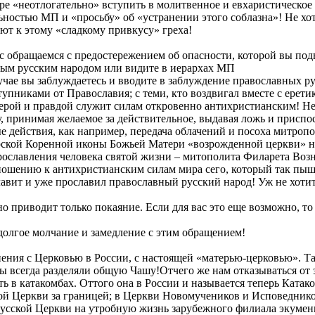
 «неотлогательно» вступить в молитвенное и евхаристическое 
остью МП и «просьбу» об «устранении этого соблазна»! Не хоти
ют к этому «сладкому привкусу» греха!
 обращаемся с предостережением об опасности, которой вы подв
ным русским народом или видите в иерархах МП
лучае вы заблуждаетесь и вводите в заблуждение православных р
пниками от Православия; с теми, кто воздвигал вместе с еретика
верой и правдой служит силам откровенно антихристианским! Н
, принимая желаемое за действительное, выдавая ложь и приспо
 действия, как например, передача облачений и посоха митропо
ской Коренной иконы Божьей Матери «возрожденной церкви» на Р
рославления человека святой жизни – митополита Филарета Воз
ношению к антихристианским силам мира сего, который так пыш
авит и уже прославил православный русский народ! Уж не хотит
 приводит только покаяние. Если для вас это еще возможно, то
 долгое молчание и замедление с этим обращением!
инения с Церковью в России, с настоящей «матерью-церковью». 
 всегда разделяли общую Чашу!Отчего же нам отказываться от э
 в катакомбах. Оттого она в России и называется теперь Катак
ой Церкви за границей; в Церкви Новомучеников и Исповеднико
 Русской Церкви на утробную жизнь зарубежного филиала экуме