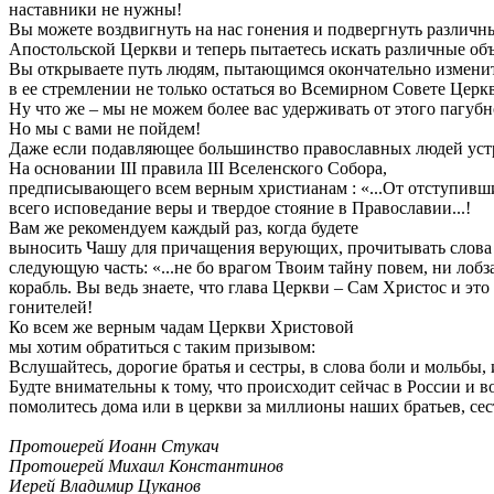
наставники не нужны!
Вы можете воздвигнуть на нас гонения и подвергнуть различн
Апостольской Церкви и теперь пытаетесь искать различные объя
Вы открываете путь людям, пытающимся окончательно изменит
в ее стремлении не только остаться во Всемирном Совете Церкв
Ну что же – мы не можем более вас удерживать от этого пагуб
Но мы с вами не пойдем!
Даже если подавляющее большинство православных людей устр
На основании III правила III Вселенского Собора,
предписывающего всем верным христианам : «...От отступивши
всего исповедание веры и твердое стояние в Православии...!
Вам же рекомендуем каждый раз, когда будете
выносить Чашу для причащения верующих, прочитывать слова 
следующую часть: «...не бо врагом Твоим тайну повем, ни лобз
корабль. Вы ведь знаете, что глава Церкви – Сам Христос и э
гонителей!
Ко всем же верным чадам Церкви Христовой
мы хотим обратиться с таким призывом:
Вслушайтесь, дорогие братья и сестры, в слова боли и мольбы,
Будте внимательны к тому, что происходит сейчас в России и в
помолитесь дома или в церкви за миллионы наших братьев, се
Протоиерей Иоанн Стукач
Протоиерей Михаил Константинов
Иерей Владимир Цуканов