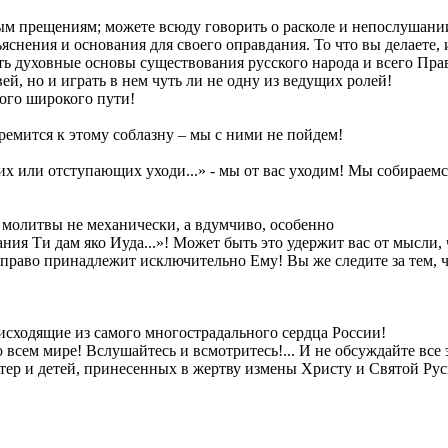
ым прещениям; можете всюду говорить о расколе и непослушани
снения и основания для своего оправдания. То что вы делаете, 
ь духовные основы существования русского народа и всего Пра
ей, но и играть в нем чуть ли не одну из ведущих ролей!
ного широкого пути!
емится к этому соблазну – мы с ними не пойдем!
х или отступающих уходи...» - мы от вас уходим! Мы собираем
молитвы не механически, а вдумчиво, особенно
ания Ти дам яко Иуда...»! Может быть это удержит вас от мысли,
то право принадлежит исключительно Ему! Вы же следите за тем,
 исходящие из самого многострадального сердца России!
о всем мире! Вслушайтесь и всмотритесь!... И не обсуждайте все
стер и детей, принесенных в жертву измены Христу и Святой Ру