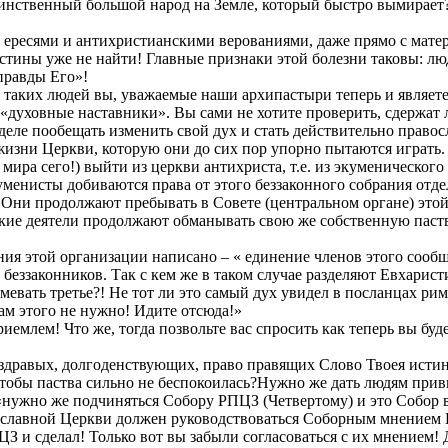
динственный большой народ на Земле, который быстро вымирает
 ересями и антихристианскими верованиями, даже прямо с матер
стины уже не найти! Главные признаки этой болезни таковы: люд
правды Его»!
таких людей вы, уважаемые наши архипастыри теперь и являете
 «духовные наставники». Вы сами не хотите проверить, сдержат 
 деле пообещать изменить свой дух и стать действительно прав
 жизни Церкви, которую они до сих пор упорно пытаются играть.
мира сего!) выйти из церкви антихриста, т.е. из экуменическог
менисты добиваются права от этого беззаконного собрания отдел
! Они продолжают пребывать в Совете (центральном органе) этой
ие деятели продолжают обманывать свою же собственную паству,
ния этой организации написано – « единение членов этого сообщ
 беззаконников. Так с кем же в таком случае разделяют Евхарист
умевать третье?! Не тот ли это самый дух увидел в посланцах р
ам этого не нужно! Идите отсюда!»
емлем! Что же, тогда позвольте вас спросить как теперь вы бу
, здравых, долгоденствующих, право правящих Слово Твоея исти
тобы паства сильно не беспокоилась?Нужно же дать людям привы
нужно же подчиняться Собору РПЦЗ (Четвертому) и это Собор вс
ославной Церкви должен руководствоваться Соборным мнением 
З и сделал! Только вот вы забыли согласоваться с их мнением! 