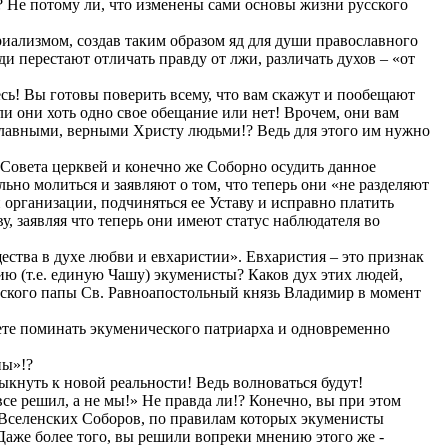
? Не потому ли, что изменены сами основы жизни русского
иализмом, создав таким образом яд для души православного
и перестают отличать правду от лжи, различать духов – «от
сь! Вы готовы поверить всему, что вам скажут и пообещают
ли они хоть одно свое обещание или нет! Врочем, они вам
ославными, верными Христу людьми!? Ведь для этого им нужно
о Совета церквей и конечно же Соборно осудить данное
ьно молиться и заявляют о том, что теперь они «не разделяют
 организации, подчиняться ее Уставу и исправно платить
 заявляя что теперь они имеют статус наблюдателя во
ества в духе любви и евхаристии». Евхаристия – это признак
ию (т.е. единую Чашу) экуменисты? Каков дух этих людей,
имского папы Св. Равноапостольный князь Владимир в момент
дете поминать экуменического патриарха и одновременно
ны»!?
кнуть к новой реальности! Ведь волноваться будут!
е решил, а не мы!» Не правда ли!? Конечно, вы при этом
Вселенских Соборов, по правилам которых экуменисты
Даже более того, вы решили вопреки мнению этого же -