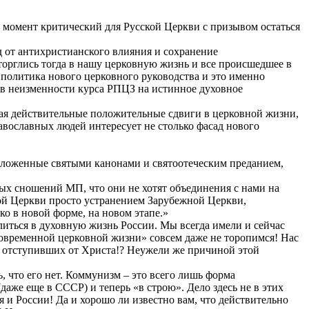
момент критический для Русской Церкви с призывом остаться
д от антихристианского влияния и сохранение
торглись тогда в нашу церковную жизнь и все происшедшее в
я политика нового церковного руководства и это именно
 в неизменности курса РПЦЗ на истинное духовное
ая действительные положительные сдвиги в церковной жизни,
авославных людей интересует не столько фасад нового
положенные святыми канонами и святоотеческим преданием,
ных сношений МП, что они не хотят объединения с нами на
ой Церкви просто устранением Зарубежной Церкви,
о в новой форме, на новом этапе.»
литься в духовную жизнь России. Мы всегда имели и сейчас
современной церковной жизни» совсем даже не торопимся! Нас
о отступивших от Христа!? Неужели же причиной этой
ь, что его нет. Коммунизм – это всего лишь форма
(даже еще в СССР) и теперь «в строю». Дело здесь не в этих
 и России! Да и хорошо ли известно вам, что действительно