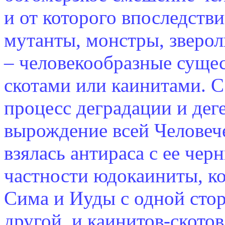
и от которого впоследст
мутанты, монстры, зверо
– человекообразные сущес
скотами или каинитами. С
процесс деградации и дег
вырождение всей Человеч
взялась антираса с ее че
частности юдокаиниты, к
Сима и Иуды с одной стор
другой, и каинитов-ското