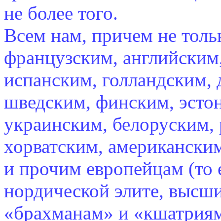
не более того.
Всем нам, причем не толь
французским, английским,
испанским, голландским, 
шведским, финским, эсто
украинским, белоруским,
хорватским, американски
и прочим европейцам (то 
нордической элите, высши
«брахманам» и «кшатриям»