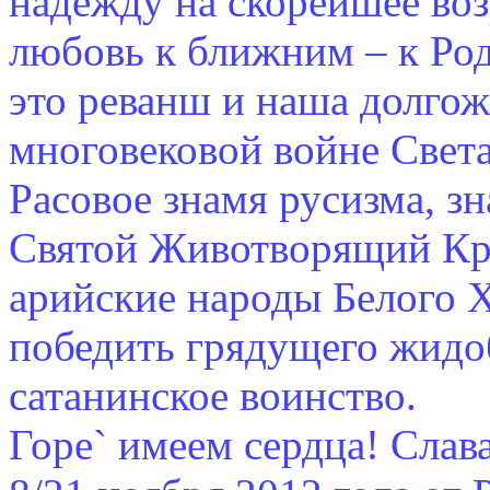
надежду на скорейшее во
любовь к ближним – к Род
это реванш и наша долгож
многовековой войне Света
Расовое знамя русизма, з
Святой Животворящий Кр
арийские народы Белого 
победить грядущего жидо
сатанинское воинство.
Горe` имеем сердца! Слав