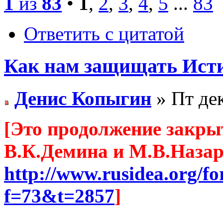
1
из
83
•
1
,
2
,
3
,
4
,
5
...
83
Ответить с цитатой
Как нам защищать Ист
Денис Копыгин
» Пт дек
[Это продолжение закры
В.К.Демина и М.В.Назар
http://www.rusidea.org/f
f=73&t=2857
]