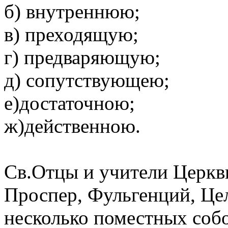
б) внутреннюю;
в) преходящую;
г) предваряющую;
д) сопутствующею;
е)достаточною;
ж)действенною.
Св.Отцы и учители Церкви
Проспер, Фульгенций, Цел
несколько поместных соб