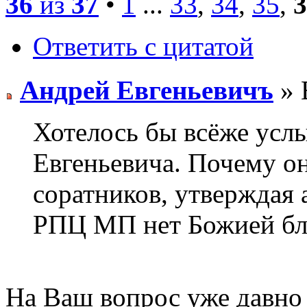
36
из
37
•
1
...
33
,
34
,
35
,
3
Ответить с цитатой
Андрей Евгеньевичъ
» 
Хотелось бы всёже усл
Евгеньевича. Почему он
соратников, утверждая 
РПЦ МП нет Божией бл
На Ваш вопрос уже давно