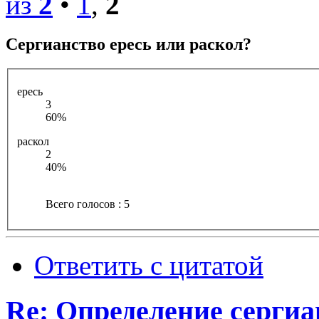
из
2
•
1
,
2
Сергианство ересь или раскол?
ересь
3
60%
раскол
2
40%
Всего голосов : 5
Ответить с цитатой
Re: Определение сергиа