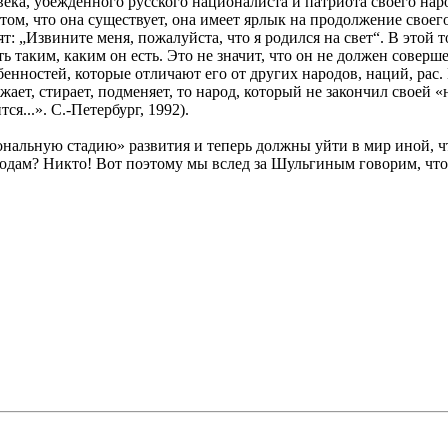
ека, убежденного русского националиста и патриота своего нар
том, что она существует, она имеет ярлык на продолжение своег
ят: „Извините меня, пожалуйста, что я родился на свет“. В этой
ь таким, каким он есть. Это не значит, что он не должен соверше
обенностей, которые отличают его от других народов, наций, рас.
ет, стирает, подменяет, то народ, который не закончил своей 
я...». С.-Петербург, 1992).
нальную стадию» развития и теперь должны уйти в мир иной, чт
ародам? Никто! Вот поэтому мы вслед за Шульгиным говорим, ч