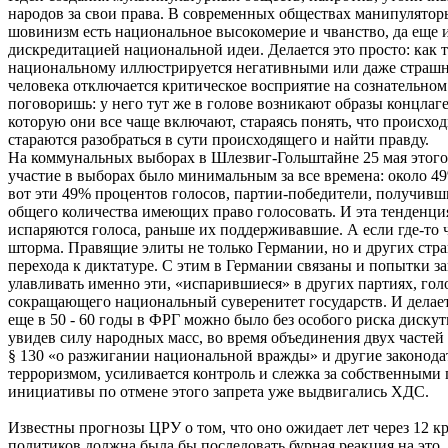
народов за свои права. В современных обществах манипулято
шовинизм есть национальное высокомерие и чванство, да еще 
дискредитацией национальной идеи. Делается это просто: как 
национальному иллюстрируется негативными или даже страшным
человека отключается критическое восприятие на сознательном
поговоришь: у него тут же в голове возникают образы концлаге
которую они все чаще включают, стараясь понять, что происхо
стараются разобраться в сути происходящего и найти правду.
Hа коммунальных выборах в Шлезвиг-Гольштайне 25 мая этого 
участие в выборах было минимальным за все времена: около 4
вот эти 49% процентов голосов, партии-победители, получивши
общего количества имеющих право голосовать. И эта тенденци
испаряются голоса, раньше их поддерживавшие. А если где-то чт
шторма. Правящие элиты не только Германии, но и других стран
перехода к диктатуре. С этим в Германии связаны и попытки з
улавливать именно эти, «испарившиеся» в других партиях, голо
сокращающего национальный суверенитет государств. И делает
еще в 50 - 60 годы в ФРГ можно было без особого риска дискут
увидев силу народных масс, во время объединения двух частей 
§ 130 «о разжигании национальной вражды» и другие законода
терроризмом, усиливается контроль и слежка за собственными
инициативы по отмене этого запрета уже выдвигались ХДС.
Известны прогнозы ЦРУ о том, что оно ожидает лет через 12 к
политиков должна была бы последовать бурная реакция на это,