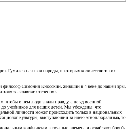
орик Гумилев называл народы, в которых количество таких
кий философ Симонид Кносский, живший в 4 веке до нашей эры,
отомков - славное отечество.
м, чтобы о нем люди знали правду, а не яд военной
ь до учебников для наших детей. Мы убеждены, что
тдельной личности может происходить только в национальных
 и социолог культуры, выступающий за идею этноплюрализма, то
циональным конфликтам в трудные времена и ослабляют борьбу