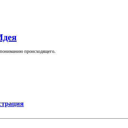
Идея
к пониманию происходящего.
страция