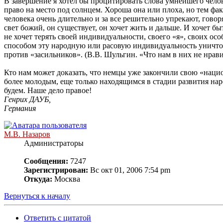
В завершение я хотел бы процитировать слова умнейшего челов
право на место под солнцем. Хороша она или плоха, но тем фак
человека очень длительно и за все решительно упрекают, говор
свет божий, он существует, он хочет жить и дальше. И хочет быт
не хочет терять своей индивидуальности, своего «я», своих ос
способом эту народную или расовую индивидуальность уничтожа
против «засильников». (В.В. Шульгин. «Что нам в них не нравитс
Кто нам может доказать, что немцы уже закончили свою «нацио
более молодым, еще только находящимся в стадии развития н
будем. Наше дело правое!
Генрих ДАУБ,
Германия
М.В. Назаров
Администраторы
Сообщения:
7247
Зарегистрирован:
Вс окт 01, 2006 7:54 pm
Откуда:
Москва
Вернуться к началу
Ответить с цитатой