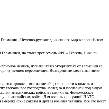
 Германии «Немецко-русское движение за мир в европейском
й Германией, на стыке трех земель ФРГ – Гессена, Нижней
иллионов немцев, изгнанных из отторгнутых от Германии её
одину немцев-переселенцев. Возведенные здесь памятники -
ытаются привлечь внимание общественности к опасным
т глобального господства. Вслед за Югославией под видом
кация» американских войск и техники на Черноморское
 группа английских войск. Для военных операций НАТО
американские ракеты и другая военная техника. Все это несет