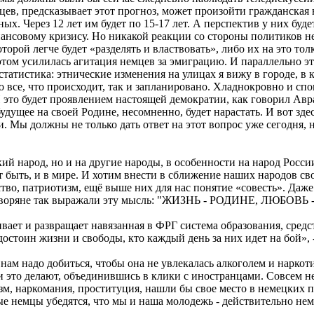
в, предсказывает этот прогноз, может произойти гражданская вой
х. Через 12 лет им будет по 15-17 лет. А перспектив у них буд
нансовому кризису. Но никакой реакции со стороны политиков н
торой легче будет «разделять и властвовать», либо их на это то
этом усилилась агитация немцев за эмиграцию. И параллельно эт
татистика: этнические изменения на улицах я вижу в городе, в 
 все, что происходит, так и запланировано. Хладнокровно и спо
И это будет проявлением настоящей демократии, как говорил Авр
будущее на своей Родине, несомненно, будет нарастать. И вот зде
 Мы должны не только дать ответ на этот вопрос уже сегодня, н
й народ, но и на другие народы, в особенности на народ Росси
быть, и в мире. И хотим внести в сближение наших народов свой
ство, патриотизм, ещё выше них для нас понятие «совесть». Даже
еры-дворяне так выражали эту мысль: "ЖИЗНЬ - РОДИНЕ, ЛЮБ
чивает и развращает навязанная в ФРГ система образования, ср
остоин жизни и свободы, кто каждый день за них идет на бой», 
 нам надо добиться, чтобы она не увлекалась алкоголем и нарко
и это делают, объединившись в клики с иностранцами. Совсем н
зм, наркомания, проституция, нашли бы свое место в немецких 
немцы убедятся, что мы и наша молодежь - действительно немц