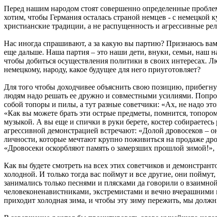
Перед нашим народом стоят совершенно определенные проблем
хотим, чтобы Германия осталась страной немцев - с немецкой 
христианские традиции, а не распущенность и агрессивные ре
Нас иногда спрашивают, а за какую вы партию? Признаюсь вам ч
еще дальше. Наша партия – это наши дети, внуки, семьи, наш н
чтобы добиться осуществления политики в своих интересах. 
немецкому, народу, какое будущее для него приуготовляет?
Для того чтобы доходчивее объяснить свою позицию, прибегну к 
людям надо решать ее дружно и совместными усилиями. Попробую
собой топоры и пилы, а тут разные советчики: «Ах, не надо этог
«Как вы можете брать эти острые предметы, помнится, топором 
музыкой. А вы еще и спички в руки берете, костер собираетес
агрессивной демонстрацией встречают: «Долой дровосеков – он
личности, которые мечтают крупно поживиться на продаже дров
«Дровосеки оскорбляют память о замерзших прошлой зимой!», «
Как вы будете смотреть на всех этих советчиков и демонстранто
холодной. И только тогда вас поймут и все другие, они поймут,
занимались только песнями и плясками да говорили о взаимной
человеконенавистниками, экстремистами и вечно вчерашними по
приходит холодная зима, и чтобы эту зиму пережить, мы должн