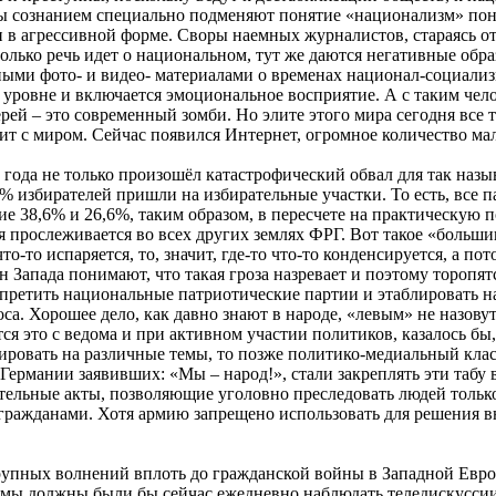
ры сознанием специально подменяют понятие «национализм» пон
и в агрессивной форме. Своры наемных журналистов, стараясь от
только речь идет о национальном, тут же даются негативные обр
и фото- и видео- материалами о временах национал-социализма,
 уровне и включается эмоциональное восприятие. А с таким чел
рей – это современный зомби. Но элите этого мира сегодня все т
дит с миром. Сейчас появился Интернет, огромное количество ма
года не только произошёл катастрофический обвал для так наз
9% избирателей пришли на избирательные участки. То есть, все
е 38,6% и 26,6%, таким образом, в пересчете на практическую 
я прослеживается во всех других землях ФРГ. Вот такое «больш
о-то испаряется, то, значит, где-то что-то конденсируется, а по
 Запада понимают, что такая гроза назревает и поэтому торопят
апретить национальные патриотические партии и этаблировать н
са. Хорошее дело, как давно знают в народе, «левым» не назовут
ся это с ведома и при активном участии политиков, казалось б
ировать на различные темы, то позже политико-медиальный класс 
Германии заявивших: «Мы – народ!», стали закреплять эти табу 
тельные акты, позволяющие уголовно преследовать людей только
 гражданами. Хотя армию запрещено использовать для решения в
рупных волнений вплоть до гражданской войны в Западной Европ
 мы должны были бы сейчас ежедневно наблюдать теледискуссии,