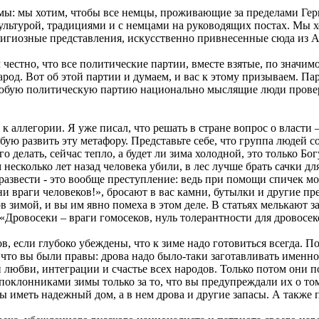
ы: мы хотим, чтобы все немцы, проживающие за пределами Гер
культурой, традициями и с немцами на руководящих постах. Мы х
лигиозные представления, искусственно привнесенные сюда из 
естно, что все политические партии, вместе взятые, по значимос
арод. Вот об этой партии и думаем, и вас к этому призываем. П
Любую политическую партию национально мыслящие люди проверяю
аллегории. Я уже писал, что решать в стране вопрос о власти – 
 развить эту метафору. Представьте себе, что группа людей соб
о делать, сейчас тепло, а будет ли зима холодной, это только Бо
несколько лет назад человека убили, в лес лучше брать сачки д
ь развести - это вообще преступление: ведь при помощи спичек м
и враги человеков!», бросают в вас камни, бутылки и другие пр
 зимой, и вы им явно помеха в этом деле. В статьях мелькают з
Дровосеки – враги гомосеков, нуль толерантности для дровосеко
в, если глубоко убеждены, что к зиме надо готовиться всегда. П
 что вы были правы: дрова надо было-таки заготавливать именно 
 любви, интеграции и счастье всех народов. Только потом они п
клонниками зимы только за то, что вы предупреждали их о том, 
ы иметь надежный дом, а в нем дрова и другие запасы. А также