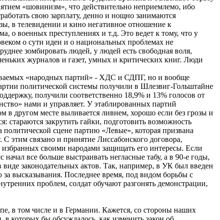
ятием «шовинизм», что действительно неприемлемо, ибо
работать свою зарплату, денно и нощно занимаются
азы, в телевидении и кино негативное отношение к
 о военных преступлениях и т.д. Это ведет к тому, что у
овеком о сути идеи и о национальных проблемах не
руднее зомбировать людей, у людей есть свободная воля,
леньких журналов и газет, умных и критических книг. Люди
ываемых «народных партий» - ХДС и СДПГ, но и вообще
 партии политической системы получили в Шлезвиг-Гольштайне
поддержку, получили соответственно 18,9% и 13% голосов от
инство» нами и управляет. У этаблированных партий
том в другом месте выливается ливнем, хорошо если без грозы и
ся: стараются закрутить гайки, подготовить возможность
а политической сцене партию «Левые», которая призвана
. С этим связано и принятие Лиссабонского договора,
ы, избранных своими народами защищать его интересы. Если
начал все больше выстраивать негласные табу, а в 90-е годы,
в виде законодательных актов. Так, например, в УК был введен
 за высказывания. Последнее время, под видом борьбы с
нутренних проблем, солдат обучают разгонять демонстрации,
е, в том числе и в Германии. Кажется, со стороны наших
 в которых бы обсуждалось, как изменить закон об