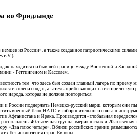
ра во Фридлaнде
немцев из России», а также созданное патриотическими силами
 e.V.).
Городок находится на бывшей границе между Восточной и Западно
ании - Гёттингеном и Касселем.
тность тем, что здесь был создан главный лагерь по приему м
ся из плена солдат, а затем - прибывающих на историческую р
го народа, которая не должна повториться.
и и России поддержать Немецко-русский марш, которым они п
ить военный блок НАТО из оборонительного союза в инструмен
ив Афганистана и Ирака. Производится «глобальная передисло
и расположены 40-тысячная группа американских и 20-тысячная
ору «Два плюс четыре». Вблизи российских границ размещаются 
 всех без исключения стран Европы.