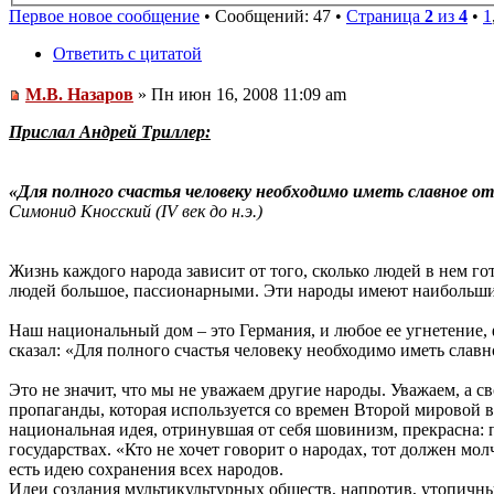
Первое новое сообщение
• Сообщений: 47 •
Страница
2
из
4
•
1
Ответить с цитатой
М.В. Назаров
» Пн июн 16, 2008 11:09 am
Прислал Андрей Триллер:
«Для полного счастья человеку необходимо иметь славное о
Симонид Кносский (IV век до н.э.)
Жизнь каждого народа зависит от того, сколько людей в нем г
людей большое, пассионарными. Эти народы имеют наибольшие
Наш национальный дом – это Германия, и любое ее угнетение,
сказал: «Для полного счастья человеку необходимо иметь славн
Это не значит, что мы не уважаем другие народы. Уважаем, а с
пропаганды, которая используется со времен Второй мировой 
национальная идея, отринувшая от себя шовинизм, прекрасна:
государствах. «Кто не хочет говорит о народах, тот должен м
есть идею сохранения всех народов.
Идеи создания мультикультурных обществ, напротив, утопичны