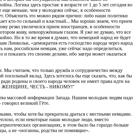
на. Логика здесь простая: в возрасте от 1 до 5 лет сегодня во
ет еще меньше, чем у молодежи сейчас, в особенности
ет. Объяснить это можно рядом причин: либо наши политики
лкает кто-то сильный и властный... Мы хорошо знаем, что прием
ому резко увеличился прием иностранцев, в особенности
котором живу, невооружённым глазом. Я уже не думаю, что все
койно. Но в то же время я думаю, что немецкий народ не будет
аам Линкольн, «демократия есть господство народа через народ
сь нам, российским немцам, уже сейчас надо определиться,
о и показать это своими делами, ибо завтра может оказаться
и. Мы считаем, что только дружба и сотрудничество между
 посильный вклад. Здесь хотелось бы еще сказать, что, как бы
 ради родины и своего народа человек не имеет права идти на
ОВЬ - ЖЕНЩИНЕ, ЧЕСТЬ - НИКОМУ!"
едства массовой информации Запада. Нашим молодым людям надо
- говорил великий Гёте.
тиками, чтобы хотя бы прекратила драться с местными немцами.
еплохо, если некоторые наши молодые люди, вместо
патриотических организациях, в этом было бы гораздо больше
ы, а не «иоганны, родства не помнящие».