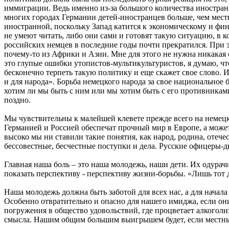
иммиграции. Ведь именно из-за большого количества иностранце
многих городах Германии детей-иностранцев больше, чем местны
иностранной, поскольку Запад катится к экономическому и фи
не умеют читать, либо они сами и готовят такую ситуацию, в ко
российских немцев в последние годы почти прекратился. При 
почему-то из Африки и Азии. Мне для этого не нужна никакая с
это глупые ошибки утопистов-мультикультуристов, я думаю, что
бесконечно терпеть такую политику и еще скажет свое слово. 
и для народа». Борьба немецкого народа за свое национальное 
хотим ли мы быть с ним или мы хотим быть с его противниками.
поздно.
Мы чувствительны к малейшей клевете прежде всего на немецки
Германией и Россией обеспечат прочный мир в Европе, а может 
высоко мы ни ставили такие понятия, как народ, родина, отече
бессовестные, бесчестные поступки и дела. Русские офиц
Главная наша боль – это наша молодежь, наши дети. Их одура
показать перспективу - перспективу жизни-борьбы. «Лишь тот д
Наша молодежь должна быть заботой для всех нас, а для начала
Особенно отвратительно и опасно для нашего имиджа, если он
погружения в общество удовольствий, где процветает алкоголи
смысла. Нашим общим большим выигрышем будет, если местные 