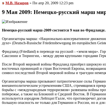
М.В. Назаров
» Пн апр 20, 2009 12:23 pm
9 Мая 2009: Немецко-русский марш ми
Немецко-русский марш-2009 состоится 9 мая во Фридлaнде.
Организаторы марша: «Национально-консервативное движение 
духе» (Deutsch-Russische Friedensbewegung im europäischen Geistes
Фридлaнд (Friedland) в переводе на русский - «земля мира». 
Саксонии и Тюрингии, - между двумя крупными городами Герм
После Второй мировой войны Фридлaнд приобрел широкую извес
восточных провинций и стран Восточной Европы, возвращающих
символ последствий Второй мировой войны и трагедии немецко
Организаторы марша призывают патриотические силы Германи
внешнеполитическим устремлениям США, стремящимся преврат
борьбы с «международным терроризмом» развязаны войны прот
побережье, а также на Ближний и Средний Восток. В Германи
используется аэродром Лейпциг/Галле, что противоречит догов
большую опасность не только для Германии и России, но и для