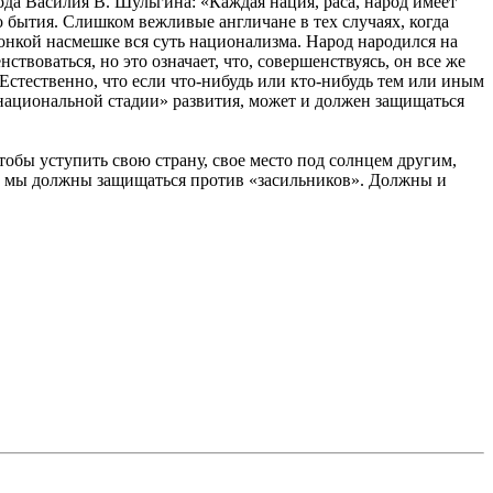
ода Василия В. Шульгина: «Каждая нация, раса, народ имеет
о бытия. Слишком вежливые англичане в тех случаях, когда
 тонкой насмешке вся суть национализма. Народ народился на
нствоваться, но это означает, что, совершенствуясь, он все же
 Естественно, что если что-нибудь или кто-нибудь тем или иным
«национальной стадии» развития, может и должен защищаться
обы уступить свою страну, свое место под солнцем другим,
то мы должны защищаться против «засильников». Должны и