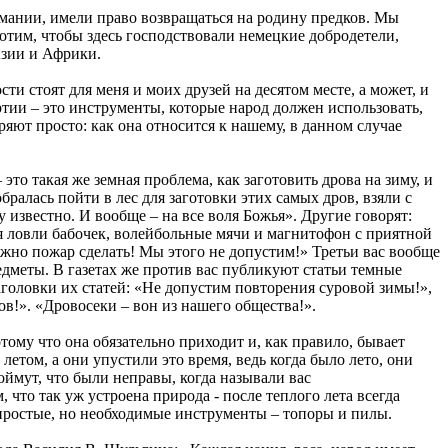
мании, имели право возвращаться на родину предков. Мы
отим, чтобы здесь господствовали немецкие добродетели,
Азии и Африки.
ти стоят для меня и моих друзей на десятом месте, а может, и
артии – это инструменты, которые народ должен использовать,
т просто: как она относится к нашему, в данном случае
это такая же земная проблема, как заготовить дрова на зиму, и
ралась пойти в лес для заготовки этих самых дров, взяли с
гу известно. И вообще – на все воля Божья». Другие говорят:
ля ловли бабочек, волейбольные мячи и магнитофон с приятной
ожно пожар сделать! Мы этого не допустим!» Третьи вас вообще
едметы. В газетах же против вас публикуют статьи темные
аголовки их статей: «Не допустим повторения суровой зимы!»,
в!». «Дровосеки – вон из нашего общества!».
отому что она обязательно приходит и, как правило, бывает
летом, а они упустили это время, ведь когда было лето, они
оймут, что были неправы, когда называли вас
что так уж устроена природа - после теплого лета всегда
 простые, но необходимые инструменты – топоры и пилы.