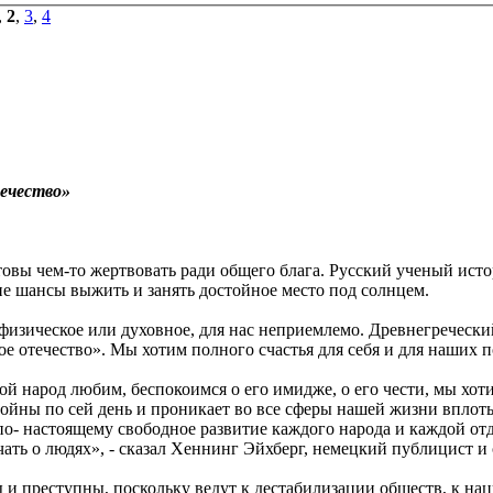
,
2
,
3
,
4
течество»
отовы чем-то жертвовать ради общего блага. Русский ученый ист
 шансы выжить и занять достойное место под солнцем.
 физическое или духовное, для нас неприемлемо. Древнегречес
ое отечество». Мы хотим полного счастья для себя и для наших п
вой народ любим, беспокоимся о его имидже, о его чести, мы хоти
войны по сей день и проникает во все сферы нашей жизни вплот
 по- настоящему свободное развитие каждого народа и каждой о
олчать о людях», - сказал Хеннинг Эйхберг, немецкий публицист
 и преступны, поскольку ведут к дестабилизации обществ, к на