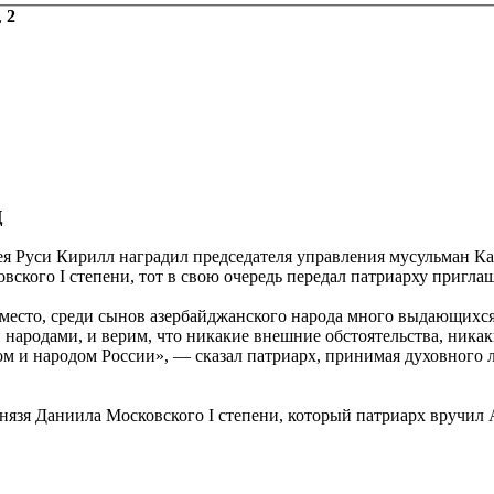
,
2
Ц
 Руси Кирилл наградил председателя управления мусульман К
ского I степени, тот в свою очередь передал патриарху приглаш
 место, среди сынов азербайджанского народа много выдающихся
и народами, и верим, что никакие внешние обстоятельства, ник
м и народом России», — сказал патриарх, принимая духовного 
нязя Даниила Московского I степени, который патриарх вручил