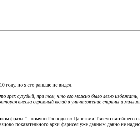
10 году, но я его раньше не видел.
что грех сугубый, при том, что его можно было легко избежать, 
 которая внесла огромный вклад в уничтожение страны и миллионо
ком фразы "...помяни Господи во Царствии Твоем святейшего па
разцово-показательного архи-фарисея уже давным-давно не надеюс