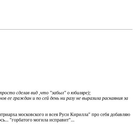
просто сделав вид ,что "забыл" о юбиляре);
в ее граждан и по сей день ни разу не выразила раскаяния за
триарха московского и всея Руси Кирилла" про себя добавляю
ь... "горбатого могила исправит"...