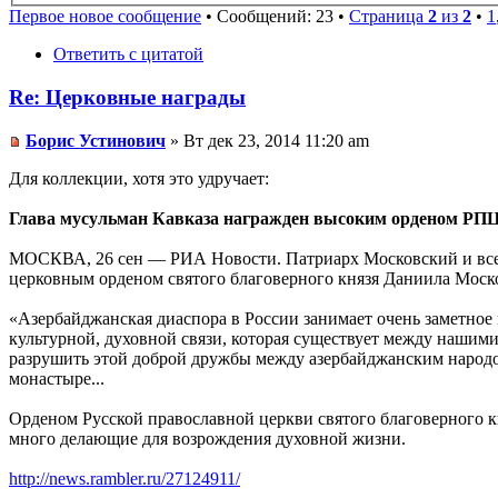
Первое новое сообщение
• Сообщений: 23 •
Страница
2
из
2
•
1
Ответить с цитатой
Re: Церковные награды
Борис Устинович
» Вт дек 23, 2014 11:20 am
Для коллекции, хотя это удручает:
Глава мусульман Кавказа награжден высоким орденом РП
МОСКВА, 26 сен — РИА Новости. Патриарх Московский и всея
церковным орденом святого благоверного князя Даниила Москов
«Азербайджанская диаспора в России занимает очень заметное
культурной, духовной связи, которая существует между нашим
разрушить этой доброй дружбы между азербайджанским народо
монастыре...
Орденом Русской православной церкви святого благоверного к
много делающие для возрождения духовной жизни.
http://news.rambler.ru/27124911/