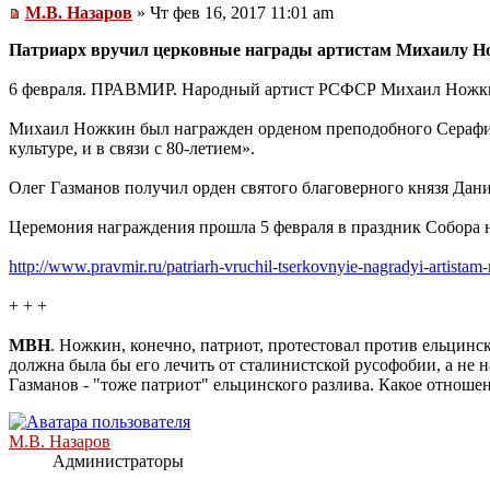
М.В. Назаров
» Чт фев 16, 2017 11:01 am
Патриарх вручил церковные награды артистам Михаилу Но
6 февраля. ПРАВМИР. Народный артист РСФСР Михаил Ножкин
Михаил Ножкин был награжден орденом преподобного Серафима
культуре, и в связи с 80-летием».
Олег Газманов получил орден святого благоверного князя Дании
Церемония награждения прошла 5 февраля в праздник Собора 
http://www.pravmir.ru/patriarh-vruchil-tserkovnyie-nagradyi-artista
+ + +
МВН
. Ножкин, конечно, патриот, протестовал против ельцинс
должна была бы его лечить от сталинистской русофобии, а не 
Газманов - "тоже патриот" ельцинского разлива. Какое отноше
М.В. Назаров
Администраторы