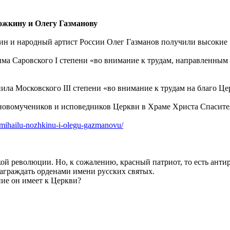
жкину и Олегу Газманову
 и народный артист России Олег Газманов получили высокие 
 Саровского I степени «во внимание к трудам, направленным 
ла Московского III степени «во внимание к трудам на благо Цер
новомучеников и исповедников Церкви в Храме Христа Спасите
m-mihailu-nozhkinu-i-olegu-gazmanovu/
кой революции. Но, к сожалению, красный патриот, то есть анти
награждать орденами имени русских святых.
ние он имеет к Церкви?