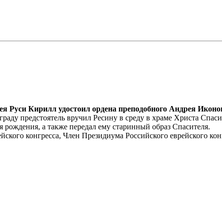
ея Руси Кирилл удостоил ордена преподобного Андрея Иконо
раду предстоятель вручил Ресину в среду в храме Христа Спаси
ня рождения, а также передал ему старинный образ Спасителя.
ейского конгресса, Член Президиума Российского еврейского кон