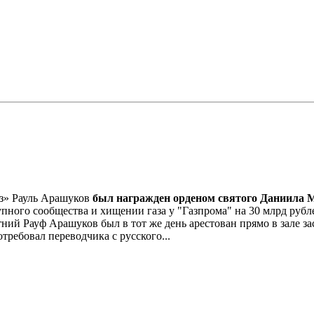
з» Рауль Арашуков
был награжден орденом святого Даниила Мо
пного сообщества и хищении газа у "Газпрома" на 30 млрд рубле
ний Рауф Арашуков был в тот же день арестован прямо в зале з
требовал переводчика с русского...