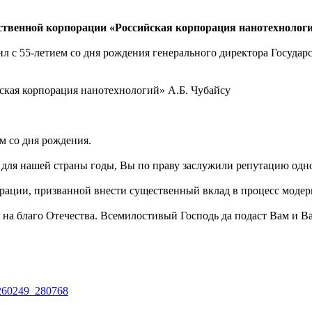
твенной корпорации «Российская корпорация нанотехнологий
 с 55-летием со дня рождения генерального директора Государ
ская корпорация нанотехнологий» А.Б. Чубайсу
м со дня рождения.
 для нашей страны годы, Вы по праву заслужили репутацию одн
орации, призванной внести существенный вклад в процесс моде
 на благо Отечества. Всемилостивый Господь да подаст Вам и 
47260249_280768