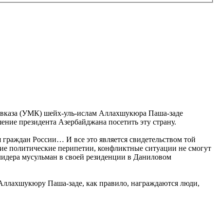
авказа (УМК) шейх-уль-ислам Аллахшукюра Паша-заде
ение президента Азербайджана посетить эту страну.
 граждан России… И все это является свидетельством той
акие политические перипетии, конфликтные ситуации не смогут
лидера мусульман в своей резиденции в Даниловом
 Аллахшукюру Паша-заде, как правило, награждаются люди,