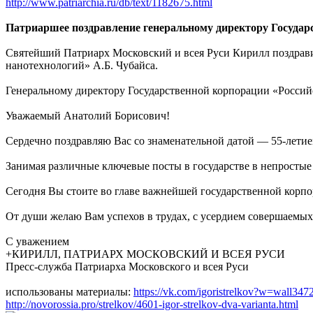
http://www.patriarchia.ru/db/text/1182675.html
Патриаршее поздравление генеральному директору Государс
Святейший Патриарх Московский и всея Руси Кирилл поздравил
нанотехнологий» А.Б. Чубайса.
Генеральному директору Государственной корпорации «Россий
Уважаемый Анатолий Борисович!
Сердечно поздравляю Вас со знаменательной датой — 55-летие
Занимая различные ключевые посты в государстве в непростые
Сегодня Вы стоите во главе важнейшей государственной корп
От души желаю Вам успехов в трудах, с усердием совершаемых
С уважением
+КИРИЛЛ, ПАТРИАРХ МОСКОВСКИЙ И ВСЕЯ РУСИ
Пресс-служба Патриарха Московского и всея Руси
использованы материалы:
https://vk.com/igoristrelkov?w=wall3
http://novorossia.pro/strelkov/4601-igor-strelkov-dva-varianta.html