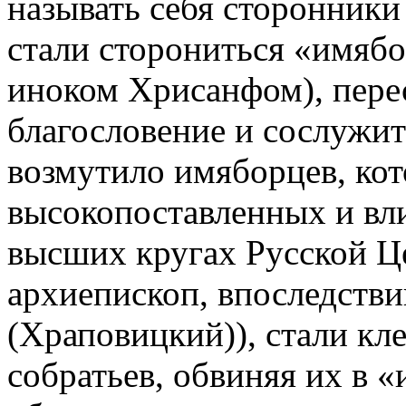
называть себя сторонники
стали сторониться «имяб
иноком Хрисанфом), перес
благословение и сослужить
возмутило имяборцев, кот
высокопоставленных и вл
высших кругах Русской Ц
архиепископ, впоследств
(Храповицкий)), стали кл
собратьев, обвиняя их в 