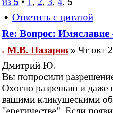
из
5
•
1
,
2
,
3
,
4
,
5
Ответить с цитатой
Re: Вопрос: Имяславие 
М.В. Назаров
» Чт окт 2
Дмитрий Ю.
Вы попросили разрешение 
Охотно разрешаю и даже
вашими кликушескими обл
"еретичестве". Если появи