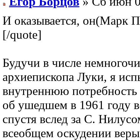
Егор Борцов
» Сб июн 0
И оказывается, он(Марк По
[/quote]
Будучи в числе немногоч
архиепископа Луки, я ис
внутреннюю потребность и
об ушедшем в 1961 году в
спустя вслед за С. Нилус
всеобщем оскудении веры