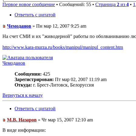
Первое новое сообщение
• Сообщений: 55 •
Страница
2
из
4
•
1
Ответить с цитатой
Чемоданов
» Пн мар 12, 2007 9:25 am
На счет СМИ и их "живодерной" работы по оболваниванию люд
http://www.kara-murza.ru/books/manipul/manipul_content.htm
Чемоданов
Сообщения:
425
Зарегистрирован:
Пт мар 02, 2007 11:19 am
Откуда:
г. Брест-Литовск, Белоруссия
Вернуться к началу
Ответить с цитатой
М.В. Назаров
» Чт мар 15, 2007 12:10 am
В виде информации: