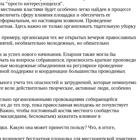
ла "просто интересующихся".
местными властями будет особенно легко найден в процессе
величить сферу влияния площадки и обеспечить ее
е неформальным, но настоящим хозяином. Проведение
атная. Здесь важно не только организовать тщательную уборку
К примеру, организация тех же открытых вечеров православных
иятий, необязательно молодежных, но обязательно
 за успех нового начинания. Епархия также могла бы
ечать на вопросы собравшихся, произносить краткие проповеди
пные молодежные объединения на регулярное проведение
ионной поддержке и координации большинства проводимых
ьного учета тех опасностей и затруднений, которые неминуемо
ее вели действительно творческие, активные люди, особенно
нательно организованными провокациями собирающейся
х до тех пор, пока православная молодежь не почувствует
 Важно, чтобы постоянный костяк местного сообщества
сумасшедшим, бесноватым) захватить влияние в
и. Какую она может принести пользу? Что, в итоге,
ы возникнет бесплатная площадка для миссионерской практики.