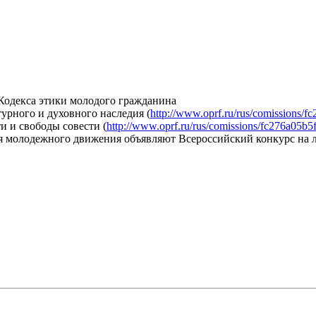
Кодекса этики молодого гражданина
урного и духовного наследия (
http://www.oprf.ru/rus/comissions/
и и свободы совести (
http://www.oprf.ru/rus/comissions/fc276a05
ия молодежного движения объявляют Всероссийский конкурс на 