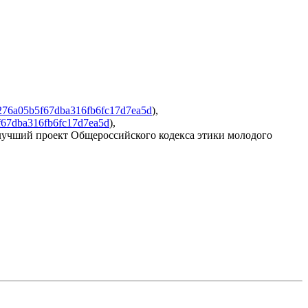
fc276a05b5f67dba316fb6fc17d7ea5d
),
b5f67dba316fb6fc17d7ea5d
),
лучший проект Общероссийского кодекса этики молодого