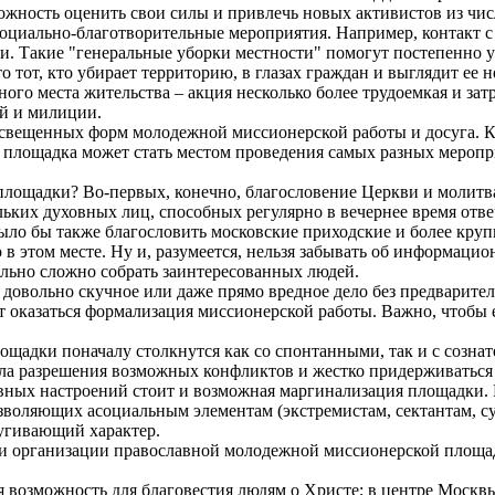
жность оценить свои силы и привлечь новых активистов из чис
оциально-благотворительные мероприятия. Например, контакт с 
. Такие "генеральные уборки местности" помогут постепенно у
то тот, кто убирает территорию, в глазах граждан и выглядит е
го места жительства – акция несколько более трудоемкая и затр
ей и милиции.
неосвещенных форм молодежной миссионерской работы и досуга. 
 площадка может стать местом проведения самых разных меропр
лощадки? Во-первых, конечно, благословение Церкви и молитва
льких духовных лиц, способных регулярно в вечернее время отв
ло бы также благословить московские приходские и более кру
в этом месте. Ну и, разумеется, нельзя забывать об информац
ольно сложно собрать заинтересованных людей.
довольно скучное или даже прямо вредное дело без предварител
т оказаться формализация миссионерской работы. Важно, чтобы 
лощадки поначалу столкнутся как со спонтанными, так и с соз
а разрешения возможных конфликтов и жестко придерживаться и
сивных настроений стоит и возможная маргинализация площадки.
позволяющих асоциальным элементам (экстремистам, сектантам, 
угивающий характер.
и организации православной молодежной миссионерской площадк
 возможность для благовестия людям о Христе; в центре Москв