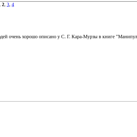
,
2
,
3
,
4
ей очень хорошо описано у С. Г. Кара-Мурзы в книге "Манипул