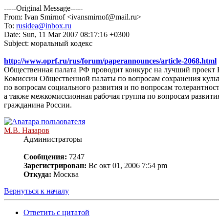
-----Original Message-----
From: Ivan Smirnof <ivansmirnof@mail.ru>
To:
rusidea@inbox.ru
Date: Sun, 11 Mar 2007 08:17:16 +0300
Subject: моральный кодекс
http://www.oprf.ru/rus/forum/paperannounces/article-2068.html
Общественная палата РФ проводит конкурс на лучший проект 
Комиссии Общественной палаты по вопросам сохранения культ
по вопросам социального развития и по вопросам толерантност
а также межкомиссионная рабочая группа по вопросам развит
гражданина России.
М.В. Назаров
Администраторы
Сообщения:
7247
Зарегистрирован:
Вс окт 01, 2006 7:54 pm
Откуда:
Москва
Вернуться к началу
Ответить с цитатой