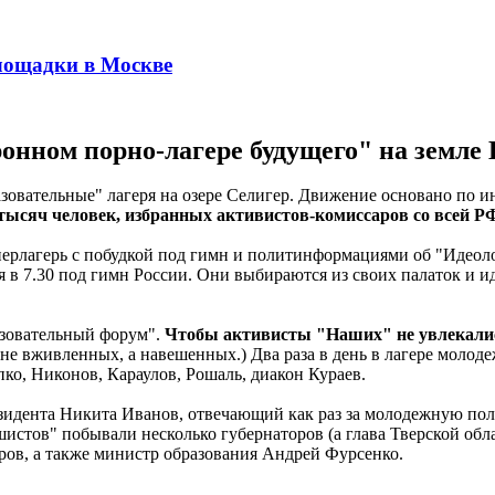
лощадки в Москве
ронном порно-лагере будущего" на земле
зовательные" лагеря на озере Селигер. Движение основано по 
 тысяч человек, избранных активистов-комиссаров со всей Р
ерлагерь с побудкой под гимн и политинформациями об "Идеоло
в 7.30 под гимн России. Они выбираются из своих палаток и и
азовательный форум".
Чтобы активисты "Наших" не увлекались
 не вживленных, а навешенных.) Два раза в день в лагере моло
ко, Никонов, Караулов, Рошаль, диакон Кураев.
зидента Никита Иванов, отвечающий как раз за молодежную пол
нашистов" побывали несколько губернаторов (а глава Тверской о
ов, а также министр образования Андрей Фурсенко.