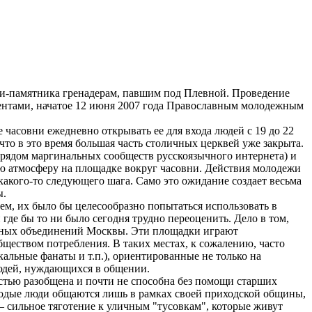
ни-памятника гренадерам, павшим под Плевной. Проведение
ентами, начатое 12 июня 2007 года Православным молодежным
часовни ежедневно открывать ее для входа людей с 19 до 22
 что в это время большая часть столичных церквей уже закрыта.
 рядом маргинальных сообществ русскоязычного интернета) и
 атмосферу на площадке вокруг часовни. Действия молодежи
какого-то следующего шага. Само это ожидание создает весьма
ы.
лем, их было бы целесообразно попытаться использовать в
де бы то ни было сегодня трудно переоценить. Дело в том,
дежных объединений Москвы. Эти площадки играют
ществом потребления. В таких местах, к сожалению, часто
льные фанаты и т.п.), ориентированные не только на
людей, нуждающихся в общении.
стью разобщена и почти не способна без помощи старших
олодые люди общаются лишь в рамках своей приходской общины,
 – сильное тяготение к уличным "тусовкам", которые живут