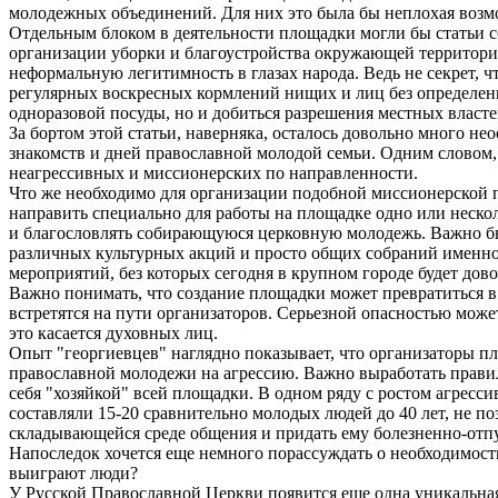
молодежных объединений. Для них это была бы неплохая возмо
Отдельным блоком в деятельности площадки могли бы статьи с
организации уборки и благоустройства окружающей территории
неформальную легитимность в глазах народа. Ведь не секрет, ч
регулярных воскресных кормлений нищих и лиц без определенно
одноразовой посуды, но и добиться разрешения местных власт
За бортом этой статьи, наверняка, осталось довольно много 
знакомств и дней православной молодой семьи. Одним словом,
неагрессивных и миссионерских по направленности.
Что же необходимо для организации подобной миссионерской п
направить специально для работы на площадке одно или неско
и благословлять собирающуюся церковную молодежь. Важно бы
различных культурных акций и просто общих собраний именно 
мероприятий, без которых сегодня в крупном городе будет дов
Важно понимать, что создание площадки может превратиться в 
встретятся на пути организаторов. Серьезной опасностью може
это касается духовных лиц.
Опыт "георгиевцев" наглядно показывает, что организаторы п
православной молодежи на агрессию. Важно выработать правил
себя "хозяйкой" всей площадки. В одном ряду с ростом агрес
составляли 15-20 сравнительно молодых людей до 40 лет, не 
складывающейся среде общения и придать ему болезненно-отп
Напоследок хочется еще немного порассуждать о необходимост
выиграют люди?
У Русской Православной Церкви появится еще одна уникальная