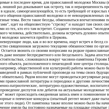
димые в последнее время, для православной молодежи Москвы (
), лишний раз доказывают как остроту, так и неразрешенность 
 в идеале, самоорганизующейся, то есть требующей от взрослы
ого общения православной молодежи и ее невоцерковленных свер
зные темы. Вести такие беседы, обмениваться впечатлениями почт
ами", идет на общеизвестную "стрелку" и находит там своих св
ми из тех, кто его там встретит. Создание специальных "молод
якого человека, действительно, должны встречать духовно опытн
й молодежи захочется прийти в Церковь.
неверующие люди, как и во все времена, ищут встреч и бесед со
шинство священников загружено текущими обязанностями по орг
 Остается звонить со своими вопросами на редкие православные
ь даже внешне беспредметного или бесцельного. Задача апосто
обстоятельствах, сложившихся вокруг часовни-памятника Героя
ного объекта, расположенного пешеходной зоне центра столицы
(например, общественной или культурной) работы можно было бы
аведений в рамках публичной проповеди на темы своих будущих
е обязательно). Рядом вполне могут проводиться регулярные ра
ами православной литературы и периодики и другими личностям
енно-патриотические, литературно-художественные, воспитате
 проведение диспутов или дебатов на актуальные молодежные т
и" может происходить ежедневная запись имен и поминовение вс
творные и певческие конкурсы (опытный регент может даже пытат
ие этого люди). От памятника также вполне можно было бы нач
чение имели бы постоянно назначаемые на площадке открытые 