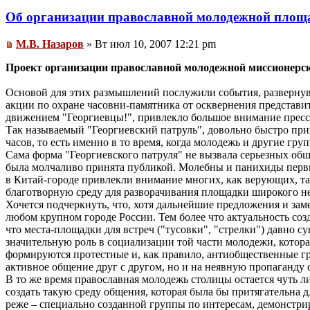
Об организации православной молодежной площ
М.В. Назаров
» Вт июл 10, 2007 12:21 pm
Проект организации православной молодежной миссионерс
Основой для этих размышлений послужили события, развернув
акции по охране часовни-памятника от осквернения представ
движением "Георгиевцы!", привлекло большое внимание пресс
Так называемый "Георгиевский патруль", довольно быстро при
часов, то есть именно в то время, когда молодежь и другие гр
Сама форма "Георгиевского патруля" не вызвала серьезных об
была молчаливо принята публикой. Молебны и панихиды первы
в Китай-городе привлекли внимание многих, как верующих, та
благотворную среду для разворачивания площадки широкого 
Хочется подчеркнуть, что, хотя дальнейшие предложения и заме
любом крупном городе России. Тем более что актуальность соз
что места-площадки для встреч ("тусовки", "стрелки") давн
значительную роль в социализации той части молодежи, котора
формируются протестные и, как правило, антиобщественные гр
активное общение друг с другом, но и на неявную пропаганду
В то же время православная молодежь столицы остается чуть 
создать такую среду общения, которая была бы притягательна
реже – специально созданной группы по интересам, демонстрир