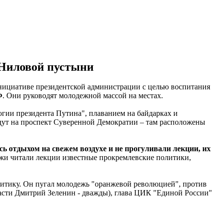
 Ниловой пустыни
инициативе президентской администрации с целью воспитания
Ф
. Они руководят молодежной массой на местах.
гии президента Путина", плаванием на байдарках и
дут на проспект Суверенной Демократии – там расположены
 отдыхом на свежем воздухе и не прогуливали лекции, их
дежи читали лекции известные прокремлевские политики,
итику. Он пугал молодежь "оранжевой революцией", против
бласти Дмитрий Зеленин - дважды), глава ЦИК "Единой России"