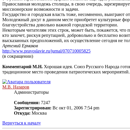
Православная молодежь столицы, в свою очередь, зарезервируе
миссионерские возможности и задачи.
Государство и городская власть тоже, несомненно, выиграют 
Молодежный досуг в данном месте приобретет культурные форм
благоустройства довольно важной городской территории.
Некоторым читателям этих строк, может быть, покажется, что п
кто захочет, рискуя репутацией, добровольно и бесплатно вози
высказанных предположений, их осуществление сегодня не тол
Артемий Ермаков
http://www.pravoslavie.ru/jurnal/070710005825
(в сокращении)
Комментарий М.Н.
Хорошая идея. Союз Русского Народа гото
традиционное место проведения патриотических мероприятий. 
М.В. Назаров
Администраторы
Сообщения:
7247
Зарегистрирован:
Вс окт 01, 2006 7:54 pm
Откуда:
Москва
Вернуться к началу