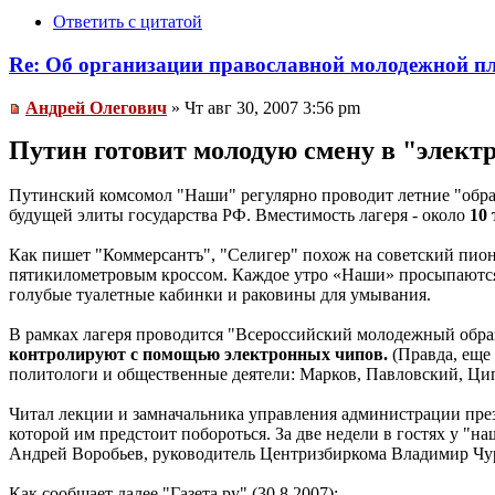
Ответить с цитатой
Re: Об организации православной молодежной п
Андрей Олегович
» Чт авг 30, 2007 3:56 pm
Путин готовит молодую смену в "элект
Путинский комсомол "Наши" регулярно проводит летние "обра
будущей элиты государства РФ. Вместимость лагеря - около
10
Как пишет "Коммерсантъ", "Селигер" похож на советский пион
пятикилометровым кроссом. Каждое утро «Наши» просыпаются 
голубые туалетные кабинки и раковины для умывания.
В рамках лагеря проводится "Всероссийский молодежный обр
контролируют с помощью электронных чипов.
(Правда, еще
политологи и общественные деятели: Марков, Павловский, Цип
Читал лекции и замначальника управления администрации пре
которой им предстоит побороться. За две недели в гостях у "
Андрей Воробьев, руководитель Центризбиркома Владимир Чур
Как сообщает далее "Газета.ру" (30.8.2007):