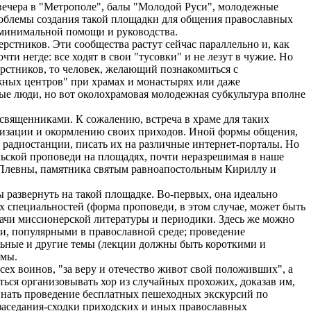
вечера в "Метрополе", балы "Молодой Руси", молодежные
проблемы создания такой площадки для общения православных
х минимальной помощи и руководства.
стников. Эти сообщества растут сейчас параллельно и, как
и негде: все ходят в свои "тусовки" и не лезут в чужие. Но
ерстников, то человек, желающий познакомиться с
ежных центров" при храмах и монастырях или даже
ые люди, но вот околохрамовая молодежная субкультура вполне
 священниками. К сожалению, встреча в храме для таких
анизации и окормлению своих приходов. Иной формы общения,
 радиостанции, писать их на различные интернет-порталы. Но
льской проповеди на площадях, почти неразрешимая в наше
м Плевны, памятника святым равноапостольным Кириллу и
.
 развернуть на такой площадке. Во-первых, она идеально
 специальностей (форма проповеди, в этом случае, может быть
здачи миссионерской литературы и периодики. Здесь же можно
и, популярными в православной среде; проведение
льные и другие темы (лекции должны быть короткими и
емы.
ех воинов, "за веру и отечество живот свой положивших", а
ься организовывать хор из случайных прохожих, доказав им,
инать проведение бесплатных пешеходных экскурсий по
заседания-сходки приходских и иных православных