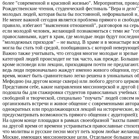
более "современной и красивой жизнью". Мероприятия, прово
Рождественские чтения, студенческий фестиваль "Вера и дело"
молодых людей, которая была бы постоянной, неформальной и,
Не менее важной сегодня является проблема прямого и свободн
правило, избегают "выяснения отношений", разговоров на серье
если молодой человек, желающий познакомиться с теми же "гот
православными, идет в храм, где молодые люди будут последни
"молодежных приходов" – не выход. В храме и в монастыре вс
могла бы стать той средой, пообщавшись с которой неверующе
Важно также учитывать, что сегодня многие молодые и зрелые 
категорий людей происходит не так часто, как прежде. Боль
кроме исповеди или лекции, приходящим почти не предлагают.
ведь люди первоначально жаждут именно живого общения, пуст
время, может быть сравнительно легко решена в уникальных 
Мефодию (на другом конце сквера) или любого другого церков
Представим себе, какие направления миссионерской и другой 
подошла бы для стажировки студентов православных учебных з
свободной и творческой, специально "поучать" людей совсем н
организовать встречи и живое общение с современными автор
однократных или продолжающихся лекций на исторические, во
предусматривать возможность прямого общения с аудиторией);
На одном конце площадки в рамках своеобразной "вахты памят
на другой время от времени устраиваться православные стихо
что молитвы и русские песни могут петь хором любые желающ
Москве, имеющих миссионерские цели. Отдельное большое зна