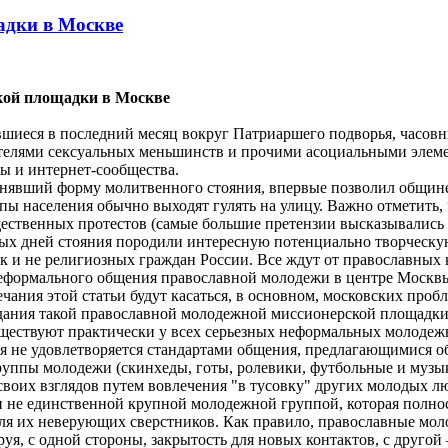
адки в Москве
кой площадки в Москве
шиеся в последний месяц вокруг Патриаршего подворья, часов
ителями сексуальных меньшинств и прочими асоциальными элем
ы и интернет-сообщества.
нявший форму молитвенного стояния, впервые позволил общине 
уппы населения обычно выходят гулять на улицу. Важно отметить,
щественных протестов (самые большие претензии высказывались
х дней стояния породили интересную потенциально творческую
к и не религиозных граждан России. Все ждут от православных 
неформального общения православной молодежи в центре Москв
чания этой статьи будут касаться, в основном, московских проб
дания такой православной молодежной миссионерской площадки г
о существуют практически у всех серьезных неформальных моло
я не удовлетворяется стандартами общения, предлагающимися об
уппы молодежи (скинхеды, готы, ролевики, футбольные и музыка
 своих взглядов путем вовлечения "в тусовку" других молодых 
ли не единственной крупной молодежной группой, которая полно
 для их неверующих сверстников. Как правило, православные м
уя, с одной стороны, закрытость для новых контактов, с другой