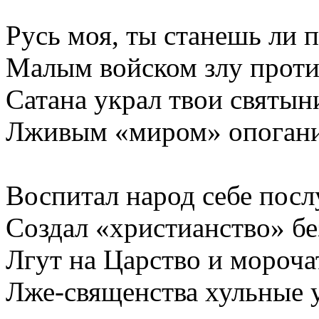
Русь моя, ты станешь ли 
Малым войском злу проти
Сатана украл твои святын
Лживым «миром» опогани
Воспитал народ себе пос
Создал «христианство» б
Лгут на Царство и мороч
Лже-священства хульные у