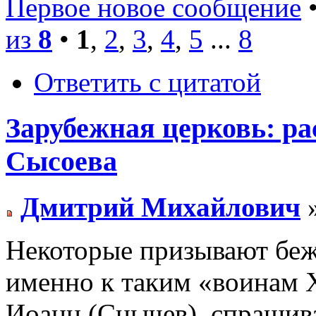
Первое новое сообщение
•
из
8
•
1
,
2
,
3
,
4
,
5
...
8
Ответить с цитатой
Зарубежная церковь: рас
Сысоева
Дмитрий Михайлович
»
Некоторые призывают беж
именно к таким «воинам 
Иоанн (Снычев), спраши