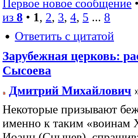
Первое новое сообщение
•
из
8
•
1
,
2
,
3
,
4
,
5
...
8
Ответить с цитатой
Зарубежная церковь: рас
Сысоева
Дмитрий Михайлович
»
Некоторые призывают беж
именно к таким «воинам 
Иоанн (Снычев), спраши