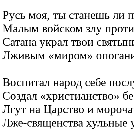
Русь моя, ты станешь ли 
Малым войском злу проти
Сатана украл твои святын
Лживым «миром» опогани
Воспитал народ себе пос
Создал «христианство» б
Лгут на Царство и мороч
Лже-священства хульные у