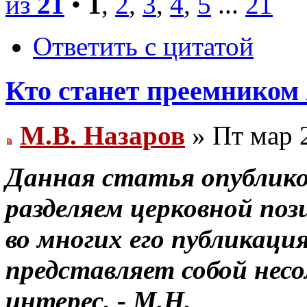
из
21
•
1
,
2
,
3
,
4
,
5
...
21
Ответить с цитатой
Кто станет преемником 
М.В. Назаров
» Пт мар 
Данная статья опублико
разделяем церковной по
во многих его публикац
представляет собой нес
интерес. - М.Н.