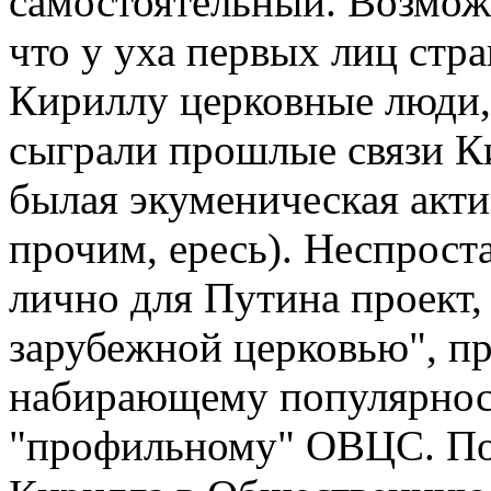
самостоятельный. Возможн
что у уха первых лиц стр
Кириллу церковные люди,
сыграли прошлые связи Ки
былая экуменическая акти
прочим, ересь). Неспрост
лично для Путина проект,
зарубежной церковью", п
набирающему популярность
"профильному" ОВЦС. Поз