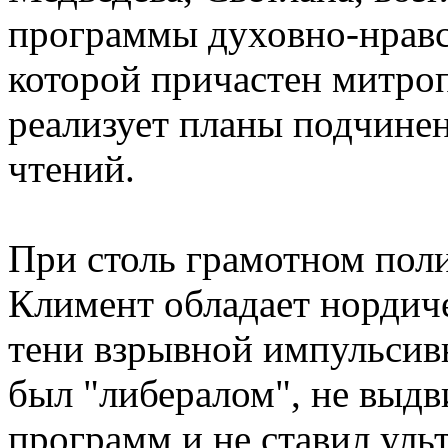
программы духовно-нравс
которой причастен митро
реализует планы подчине
чтений.
При столь грамотном пол
Климент обладает нордиче
тени взрывной импульсивн
был "либералом", не выдв
программ и не ставил уль