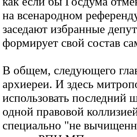
как если бы Госдума отм
на всенародном референду
заседают избранные депут
формирует свой состав са
В общем, следующего гла
архиереи. И здесь митроп
использовать последний 
одной правовой коллизие
специально "не вычищенно