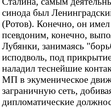
Сталина, самым деятельн
синода был Ленинградск
(Ротов). Конечно, он име
псевдоним, конечно, выпо
Лубянки, занимаясь "борь
исподволь, под прикрыти
наладил теснейшие конта
МП в экуменическое движ
заграничную сеть, добива
дипломатические должно