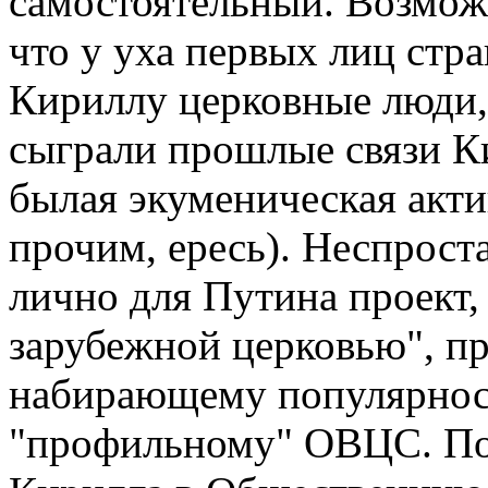
самостоятельный. Возможн
что у уха первых лиц стр
Кириллу церковные люди,
сыграли прошлые связи Ки
былая экуменическая акти
прочим, ересь). Неспрост
лично для Путина проект,
зарубежной церковью", п
набирающему популярность
"профильному" ОВЦС. Поз