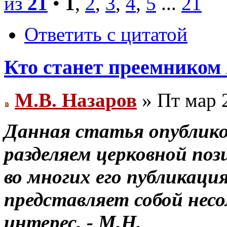
из
21
•
1
,
2
,
3
,
4
,
5
...
21
Ответить с цитатой
Кто станет преемником 
М.В. Назаров
» Пт мар 
Данная статья опублико
разделяем церковной по
во многих его публикац
представляет собой нес
интерес. - М.Н.