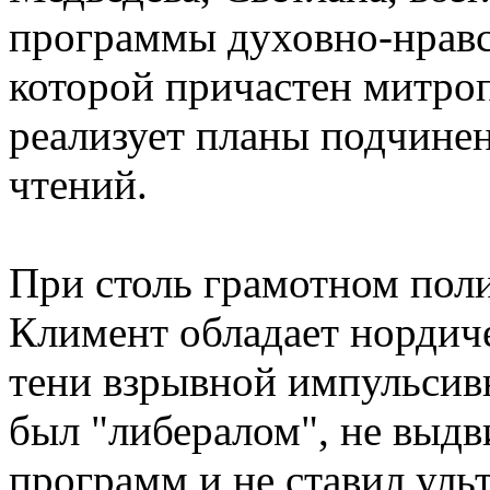
программы духовно-нравс
которой причастен митро
реализует планы подчине
чтений.
При столь грамотном пол
Климент обладает нордиче
тени взрывной импульсивн
был "либералом", не выдв
программ и не ставил уль