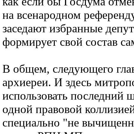
как если бы Госдума отм
на всенародном референду
заседают избранные депут
формирует свой состав са
В общем, следующего гла
архиереи. И здесь митроп
использовать последний 
одной правовой коллизие
специально "не вычищенно