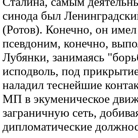
Сталина, самым деятельн
синода был Ленинградск
(Ротов). Конечно, он име
псевдоним, конечно, выпо
Лубянки, занимаясь "борь
исподволь, под прикрыти
наладил теснейшие конта
МП в экуменическое движ
заграничную сеть, добива
дипломатические должно