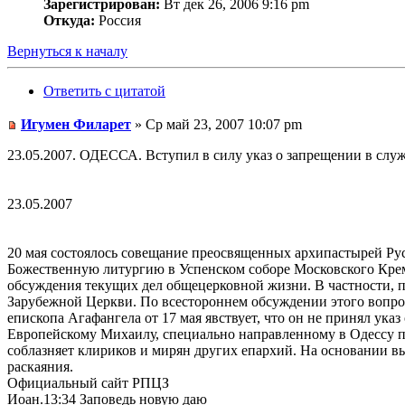
Зарегистрирован:
Вт дек 26, 2006 9:16 pm
Откуда:
Россия
Вернуться к началу
Ответить с цитатой
Игумен Филарет
» Ср май 23, 2007 10:07 pm
23.05.2007. ОДЕССА. Вступил в силу указ о запрещении в сл
23.05.2007
20 мая состоялось совещание преосвященных архипастырей Ру
Божественную литургию в Успенском соборе Московского Кре
обсуждения текущих дел общецерковной жизни. В частности, 
Зарубежной Церкви. По всестороннем обсуждении этого вопро
епископа Агафангела от 17 мая явствует, что он не принял ук
Европейскому Михаилу, специально направленному в Одессу пр
соблазняет клириков и мирян других епархий. На основании выш
раскаяния.
Официальный сайт РПЦЗ
Иоан.13:34 Заповедь новую даю