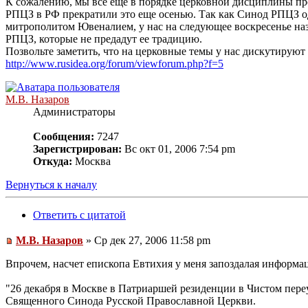
К сожалению, мы все еще в порядке церковной дисциплины пр
РПЦЗ в РФ прекратили это еще осенью. Так как Синод РПЦЗ од
митрополитом Ювеналием, у нас на следующее воскресенье наз
РПЦЗ, которые не предадут ее традицию.
Позвольте заметить, что на церковные темы у нас дискутируют 
http://www.rusidea.org/forum/viewforum.php?f=5
М.В. Назаров
Администраторы
Сообщения:
7247
Зарегистрирован:
Вс окт 01, 2006 7:54 pm
Откуда:
Москва
Вернуться к началу
Ответить с цитатой
М.В. Назаров
» Ср дек 27, 2006 11:58 pm
Впрочем, насчет епископа Евтихия у меня запоздалая информац
"26 декабря в Москве в Патриаршей резиденции в Чистом переу
Священного Синода Русской Православной Церкви.