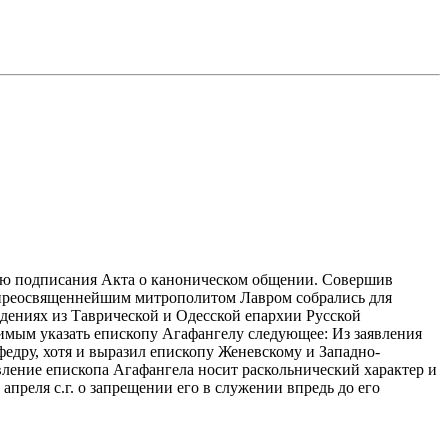
чаю подписания Акта о каноническом общении. Совершив
опреосвященнейшим митрополитом Лавром собрались для
дениях из Таврической и Одесской епархии Русской
мым указать епископу Агафангелу следующее: Из заявления
федру, хотя и выразил епископу Женевскому и Западно-
вление епископа Агафангела носит раскольнический характер и
преля с.г. о запрещении его в служении впредь до его