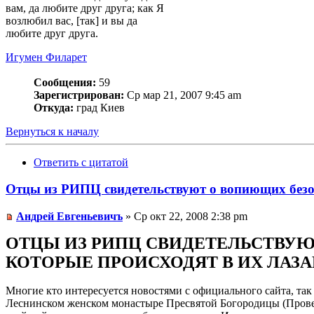
вам, да любите друг друга; как Я
возлюбил вас, [так] и вы да
любите друг друга.
Игумен Филарет
Сообщения:
59
Зарегистрирован:
Ср мар 21, 2007 9:45 am
Откуда:
град Киев
Вернуться к началу
Ответить с цитатой
Отцы из РИПЦ свидетельствуют о вопиющих безо
Андрей Евгеньевичъ
» Ср окт 22, 2008 2:38 pm
ОТЦЫ ИЗ РИПЦ СВИДЕТЕЛЬСТВУЮ
КОТОРЫЕ ПРОИСХОДЯТ В ИХ ЛАЗ
Многие кто интересуется новостями с официального сайта, т
Леснинском женском монастыре Пресвятой Богородицы (Прове