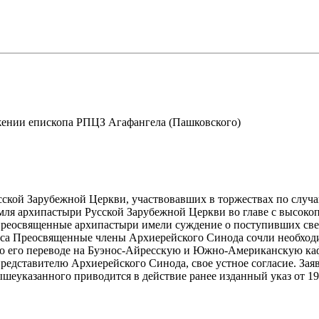
ужении епископа РПЦЗ Агафангела (Пашковского)
сской Зарубежной Церкви, участвовавших в торжествах по слу
мля архипастыри Русской Зарубежной Церкви во главе с высок
преосвященные архипастыри имели суждение о поступивших све
са Преосвященные члены Архиерейского Синода сочли необходи
аз о его переводе на Буэнос-Айресскую и Южно-Американскую ка
едставителю Архиерейского Синода, свое устное согласие. Зая
еуказанного приводится в действие ранее изданный указ от 19 а