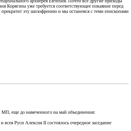
пархиального архиерея Евтихия. Почти все другие приходы
ия Корягина уже требуется соответствующее покаяние перед
о прекратит эту шизофрению и мы останемся с теми епископами
в МП, еще до намеченного на май объединения:
 всея Руси Алексия II состоялось очередное заседание