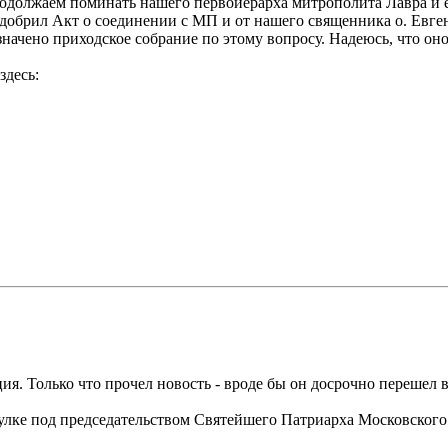
одолжаем поминать нашего первоиерарха митрополита Лавра и е
обрил Акт о соединении с МП и от нашего священника о. Евген
начено приходское собрание по этому вопросу. Надеюсь, что он
здесь:
ия. Только что прочел новость - вроде бы он досрочно перешел 
лке под председательством Святейшего Патриарха Московского и