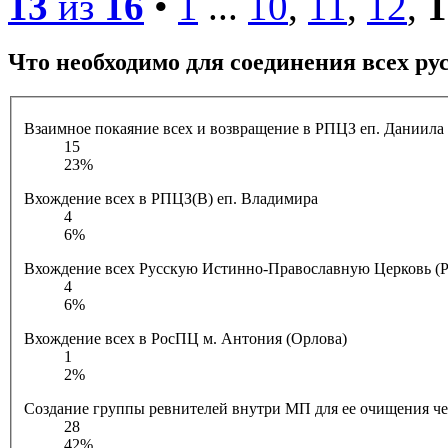
13
из
16
•
1
...
10
,
11
,
12
,
1
Что необходимо для соединения всех р
Взаимное покаяние всех и возвращение в РПЦЗ еп. Даниила 
15
23%
Вхождение всех в РПЦЗ(В) еп. Владимира
4
6%
Вхождение всех Русскую Истинно-Православную Церковь (Р
4
6%
Вхождение всех в РосПЦ м. Антония (Орлова)
1
2%
Создание группы ревнителей внутри МП для ее очищения ч
28
42%